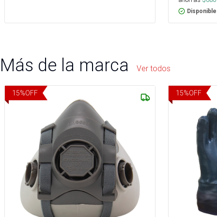
Disponible
Más de la marca
Ver todos
15
%
OFF
15
%
OFF