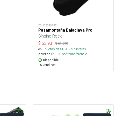
.
EQUI250107FE
Pasamontaña Balaclava Pro
Singing Rock
$
53.931
$
61.990
en
6
cuotas de $
8.989
sin interés
ahorras
$
2.160
por transferencia.
Disponible
+5 Vendidos