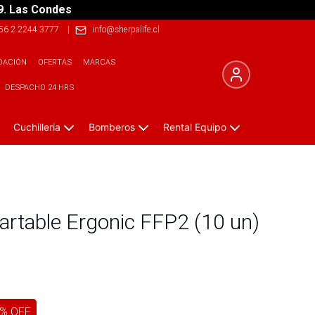
9. Las Condes
56 2 2244 3777
|
info@sherpalife.cl
DACIÓN
OFERTAS
MARCAS
DESPACHO 24 HRS
Cuchilleria
Bomberos
Rental Equipo
artable Ergonic FFP2 (10 un)
% OFF