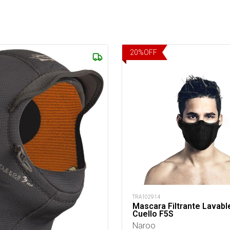
20
%
OFF
TRA102914
Mascara Filtrante Lavabl
Cuello F5S
Naroo