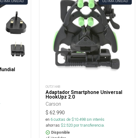
ÚLTIMA UNIDAD
ÚLTIMA UNIDAD
Mundial
OUT31448
Adaptador Smartphone Universal
HookUpz 2.0
.
Carson
$
62.990
en
6
cuotas de $
10.498
sin interés
ahorras
$
2.520
por transferencia.
Disponible