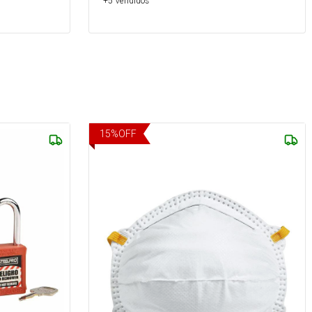
+5 Vendidos
15
%
OFF