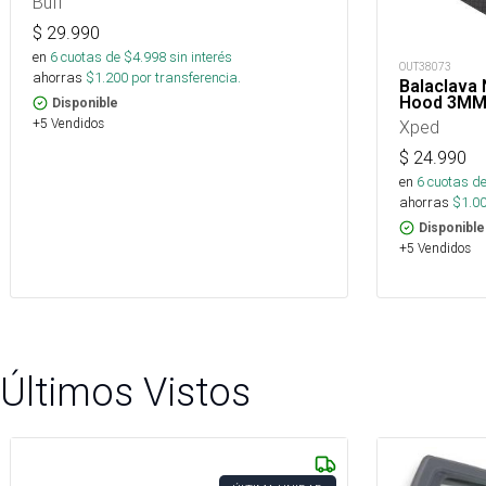
Buff
$
29.990
en
6
cuotas de $
4.998
sin interés
OUT38073
ahorras
$
1.200
por transferencia.
Balaclava
Hood 3M
Disponible
+5 Vendidos
Xped
$
24.990
en
6
cuotas de
ahorras
$
1.0
Disponible
+5 Vendidos
Últimos Vistos