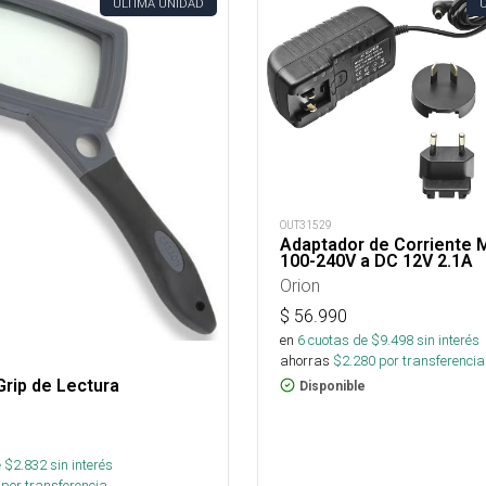
ÚLTIMA UNIDAD
OUT31529
Adaptador de Corriente 
100-240V a DC 12V 2.1A
Orion
$
56.990
en
6
cuotas de $
9.498
sin interés
ahorras
$
2.280
por transferencia
rip de Lectura
Disponible
 $
2.832
sin interés
por transferencia.