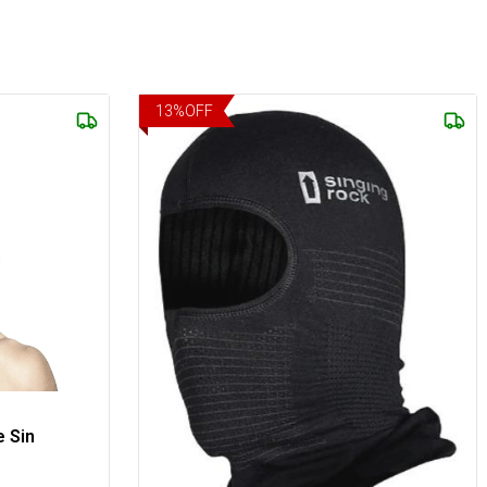
13
%
OFF
e Sin