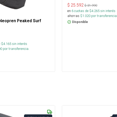
$
25.592
$
31.990
en
6
cuotas de $
4.265
sin interés
ahorras
$
1.020
por transferencia
 Neopren Peaked Surf
Disponible
M
 $
4.165
sin interés
00
por transferencia.