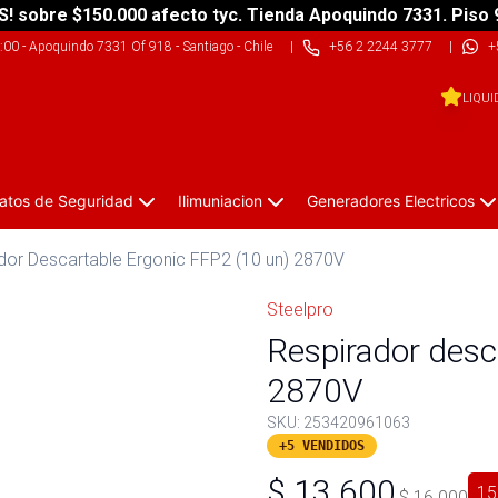
S! sobre $150.000 afecto tyc. Tienda Apoquindo 7331. Piso 
9:00
-
Apoquindo 7331 Of 918 - Santiago - Chile
|
+56 2 2244 3777
|
+
LIQUI
atos de Seguridad
Ilimuniacion
Generadores Electricos
dor Descartable Ergonic FFP2 (10 un) 2870V
Steelpro
Respirador desc
2870V
SKU:
253420961063
+5 VENDIDOS
$
13.600
15
$
16.000