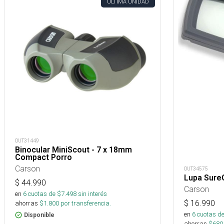
ÚLTIMA UNIDAD
OUT31449
Binocular MiniScout - 7 x 18mm
Compact Porro
Carson
OUT34575
Lupa SureG
$
44.990
Carson
en
6
cuotas de $
7.498
sin interés
$
16.990
ahorras
$
1.800
por transferencia.
en
6
cuotas de
Disponible
ahorras
$
680