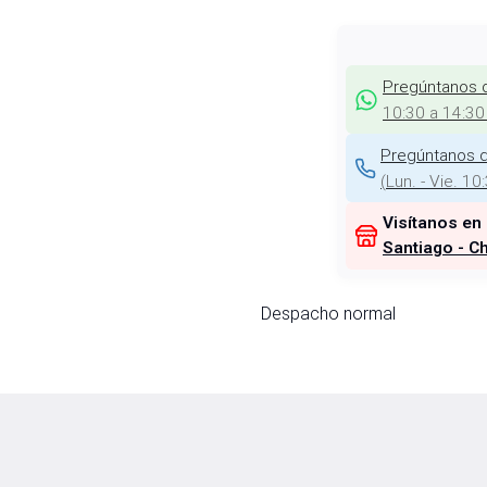
Pregúntanos 
10:30 a 14:30
Pregúntanos d
(
Lun. - Vie. 10
Visítanos en
Santiago - Ch
Despacho normal