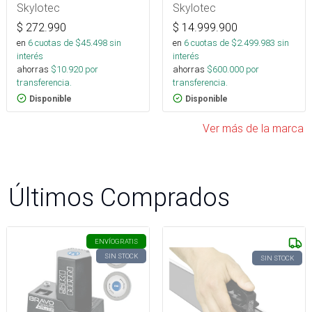
acero 16mm
Skylotec
Skylotec
$
272.990
$
14.999.900
en
6
cuotas de $
45.498
sin
en
6
cuotas de $
2.499.983
sin
interés
interés
ahorras
$
10.920
por
ahorras
$
600.000
por
transferencia.
transferencia.
Disponible
Disponible
Ver más de la marca
Últimos Comprados
ENVÍO
GRATIS
SIN STOCK
SIN STOCK