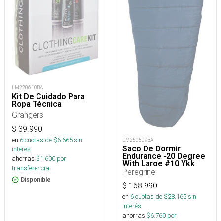
LM220610BA
Kit De Cuidado Para
Ropa Técnica
Grangers
$
39.990
en
6
cuotas de $
6.665
sin
LM250509BA
Saco De Dormir
interés
Endurance -20 Degree
ahorras
$
1.600
por
With Large #10 Ykk
transferencia.
Zipper
Peregrine
Disponible
$
168.990
en
6
cuotas de $
28.165
sin
interés
ahorras
$
6.760
por