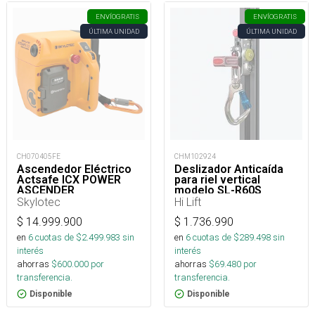
ENVÍO
GRATIS
ENVÍO
GRATIS
ÚLTIMA UNIDAD
ÚLTIMA UNIDAD
CH070405FE
CHM102924
Ascendedor Eléctrico
Deslizador Anticaída
Actsafe ICX POWER
para riel vertical
ASCENDER
modelo SL-R60S
removible grd. tipo Soll
Skylotec
Hi Lift
$
14.999.900
$
1.736.990
en
6
cuotas de $
2.499.983
sin
en
6
cuotas de $
289.498
sin
interés
interés
ahorras
$
600.000
por
ahorras
$
69.480
por
transferencia.
transferencia.
Disponible
Disponible