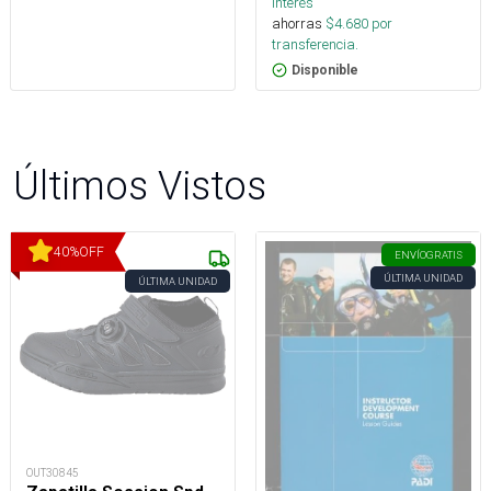
interés
ahorras
$
4.680
por
transferencia.
Disponible
Últimos Vistos
40
%
OFF
ENVÍO
GRATIS
ÚLTIMA UNIDAD
ÚLTIMA UNIDAD
OUT30845