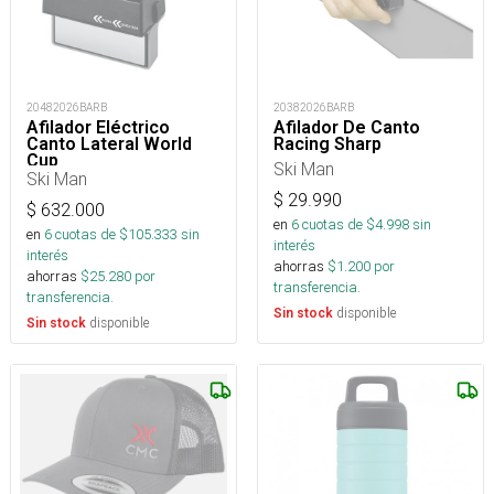
20482026BARB
20382026BARB
Afilador Eléctrico
Afilador De Canto
Canto Lateral World
Racing Sharp
Cup
Ski Man
Ski Man
$
29.990
$
632.000
en
6
cuotas de $
4.998
sin
en
6
cuotas de $
105.333
sin
interés
interés
ahorras
$
1.200
por
ahorras
$
25.280
por
transferencia.
transferencia.
disponible
Sin stock
disponible
Sin stock