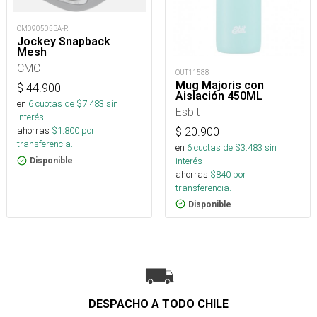
CM090505BA-R
Jockey Snapback
Mesh
CMC
OUT11588
Mug Majoris con
$
44.900
Aislación 450ML
en
6
cuotas de $
7.483
sin
Esbit
interés
ahorras
$
1.800
por
$
20.900
transferencia.
en
6
cuotas de $
3.483
sin
interés
Disponible
ahorras
$
840
por
transferencia.
Disponible
DESPACHO A TODO CHILE