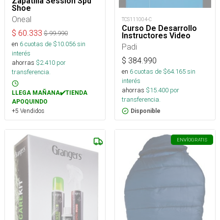
Zapatilla Session Spd
Shoe
Oneal
TCS111004-C
Curso De Desarrollo
$
60.333
$
99.990
Instructores Video
en
6
cuotas de $
10.056
sin
Padi
interés
$
384.990
ahorras
$
2.410
por
en
6
cuotas de $
64.165
sin
transferencia.
interés
ahorras
$
15.400
por
LLEGA MAÑANA✔️TIENDA
transferencia.
APOQUINDO
+5 Vendidos
Disponible
ENVÍO
GRATIS