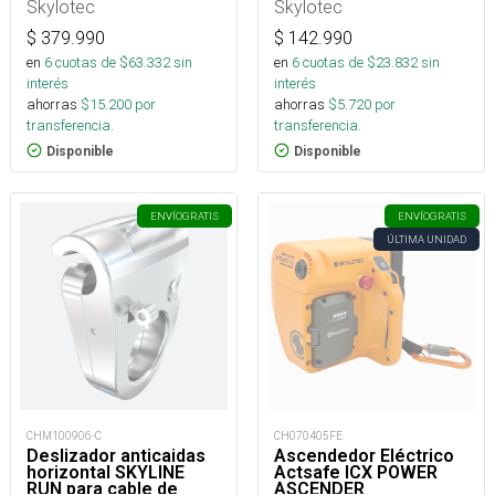
Skylotec
Skylotec
$
379.990
$
142.990
en
6
cuotas de $
63.332
sin
en
6
cuotas de $
23.832
sin
interés
interés
ahorras
$
15.200
por
ahorras
$
5.720
por
transferencia.
transferencia.
Disponible
Disponible
ENVÍO
GRATIS
ENVÍO
GRATIS
ÚLTIMA UNIDAD
CHM100906-C
CH070405FE
Deslizador anticaidas
Ascendedor Eléctrico
horizontal SKYLINE
Actsafe ICX POWER
RUN para cable de
ASCENDER