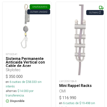
ENVÍO
GRATIS
ÚLTIMA UNIDAD
2
ÚLTIMAS
NT100541
Sistema Permanente
Anticaida Vertical con
Cable de Acer
Accesorio Anclaje
Skylotec
Superior para
Escaleras
$
350.000
LM120501BA-R
en
6
cuotas de $
58.333
sin
Mini Rappel Racks
interés
CMI
ahorras
$
14.000
por
transferencia.
$
116.990
Disponible
en
6
cuotas de $
19.498
sin