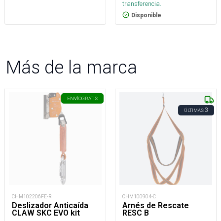
transferencia.
Disponible
Más de la marca
ENVÍO
GRATIS
3
ÚLTIMAS
CHM102206FE-R
CHM100904-C
Deslizador Anticaída
Arnés de Rescate
CLAW SKC EVO kit
RESC B