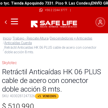
c. Tienda Apoquindo 7331. Piso 9. Las Condes
¡ENVÍO GRATIS
+56 2 2244 3777
|
Inicio
/
Trabajo - Rescate Altura
/
Descendedores y Anticaidas
/
Anticaídas Cuerda
Retráctil Anticaídas HK 06 PLUS cable de acero con conector
/
doble acción 8 mts.
Skylotec
Retráctil Anticaídas HK 06 PLUS
cable de acero con conector
doble acción 8 mts.
SKU:
4030281247326
+5 VENDIDOS
$
510.990