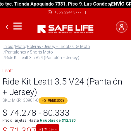
yc. Tienda Apoquindo 7331. Piso 9. Las Condes
¡ENVÍO GRATI
+56 2 2244 3777
|
Inicio
/
Moto
/
Poleras - Jersey - Tricotas De Moto
/
Pantalones y Shorts Moto
/
Ride Kit Leatt 3.5 V24 (Pantalón + Jersey)
Leatt
Ride Kit Leatt 3.5 V24 (Pantalón
+ Jersey)
SKU:
MKR130901-C
+5 VENDIDOS
$
74.278
-
80.333
Precio Tarjetas: Hasta
6
cuotas de $
12.380
$
71.307
31
% OFF