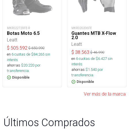
MKR022729FE-R
MKR020206FE
Botas Moto 6.5
Guantes MTB X-Flow
2.0
Leatt
Leatt
$
505.592
$
650.990
$
38.563
$
46.990
en
6
cuotas de $
84.265
sin
en
6
cuotas de $
6.427
sin
interés
interés
ahorras
$
20.220
por
ahorras
$
1.540
por
transferencia.
transferencia.
Disponible
Disponible
Ver más de la marca
Últimos Comprados