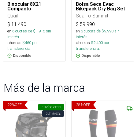
Binocular 8X21
Bolsa Seca Evac
Compacto
Bikepack Dry Bag Set
Quail
Sea To Summit
$
11.490
$
59.990
en
6
cuotas de $
1.915
sin
en
6
cuotas de $
9.998
sin
interés
interés
ahorras
$
460
por
ahorras
$
2.400
por
transferencia.
transferencia.
Disponible
Disponible
Más de la marca
22
%
OFF
28
%
OFF
ENVÍO
GRATIS
2
ÚLTIMAS