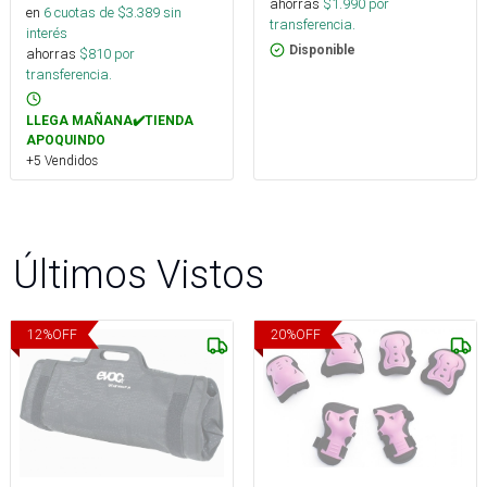
ahorras
$
1.990
por
en
6
cuotas de $
3.389
sin
transferencia.
interés
Disponible
ahorras
$
810
por
transferencia.
LLEGA MAÑANA✔️TIENDA
APOQUINDO
+5 Vendidos
Últimos Vistos
12
%
OFF
20
%
OFF