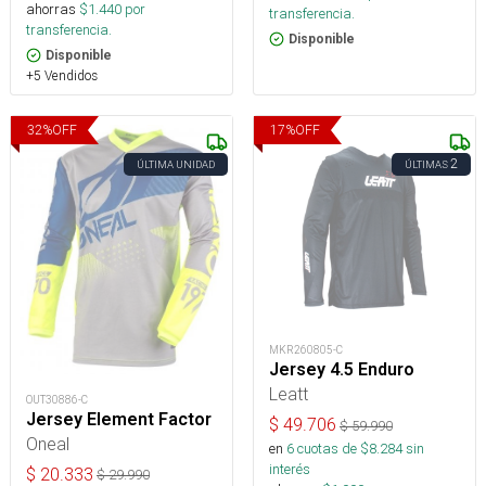
ahorras
$
1.440
por
transferencia.
transferencia.
Disponible
Disponible
+5 Vendidos
32
%
OFF
17
%
OFF
2
ÚLTIMA UNIDAD
ÚLTIMAS
MKR260805-C
Jersey 4.5 Enduro
Leatt
OUT30886-C
Jersey Element Factor
$
49.706
$
59.990
Oneal
en
6
cuotas de $
8.284
sin
interés
$
20.333
$
29.990