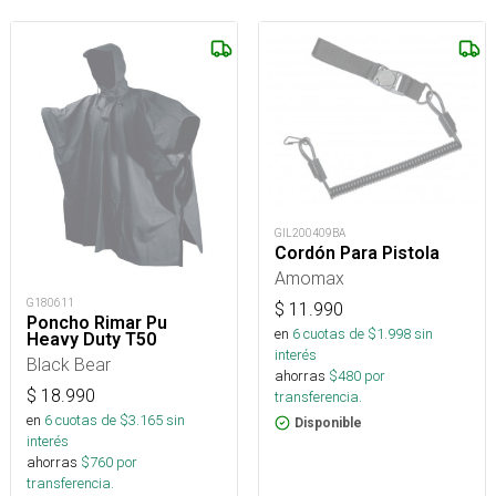
GIL200409BA
Cordón Para Pistola
Amomax
G180611
$
11.990
Poncho Rimar Pu
en
6
cuotas de $
1.998
sin
Heavy Duty T50
interés
Black Bear
ahorras
$
480
por
$
18.990
transferencia.
en
6
cuotas de $
3.165
sin
Disponible
interés
ahorras
$
760
por
transferencia.