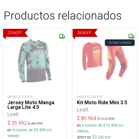
Productos relacionados
23
%
OFF
28
%
OFF
ÚLTIMA UNIDAD
MKR022731FE-R
MKR310319FE-R
Jersey Moto Manga
Kit Moto Ride Mini 3.5
Larga Lite 4.5
Leatt
Leatt
$
80.964
$
112.990
$
35.992
$
46.990
en
6
cuotas de $
13.494
sin
en
6
cuotas de $
5.999
sin
interés
interés
ahorras
$
3.240
por