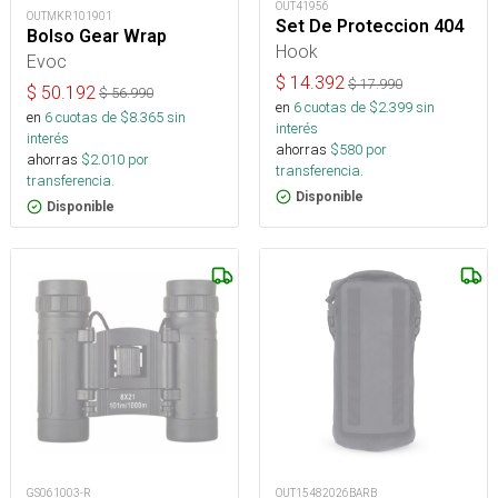
OUT41956
OUTMKR101901
Set De Proteccion 404
Bolso Gear Wrap
Hook
Evoc
$
14.392
$
17.990
$
50.192
$
56.990
en
6
cuotas de $
2.399
sin
en
6
cuotas de $
8.365
sin
interés
interés
ahorras
$
580
por
ahorras
$
2.010
por
transferencia.
transferencia.
Disponible
Disponible
GS061003-R
OUT15482026BARB