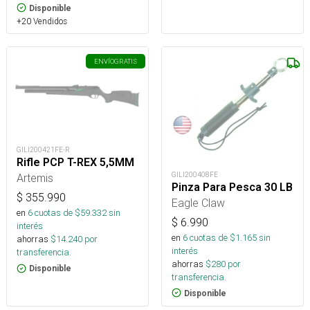
Disponible
+20 Vendidos
ENVÍO
GRATIS
GILI200421FE-R
Rifle PCP T-REX 5,5MM
GILI200408FE
Artemis
Pinza Para Pesca 30 LB
$
355.990
Eagle Claw
en
6
cuotas de $
59.332
sin
$
6.990
interés
en
6
cuotas de $
1.165
sin
ahorras
$
14.240
por
interés
transferencia.
ahorras
$
280
por
Disponible
transferencia.
Disponible