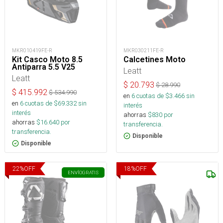
MKR010419FE-R
MKR030211FE-R
Kit Casco Moto 8.5
Calcetines Moto
Antiparra 5.5 V25
Leatt
Leatt
$
20.793
$
28.990
$
415.992
$
534.990
en
6
cuotas de $
3.466
sin
en
6
cuotas de $
69.332
sin
interés
interés
ahorras
$
830
por
ahorras
$
16.640
por
transferencia.
transferencia.
Disponible
Disponible
22
%
OFF
18
%
OFF
ENVÍO
GRATIS