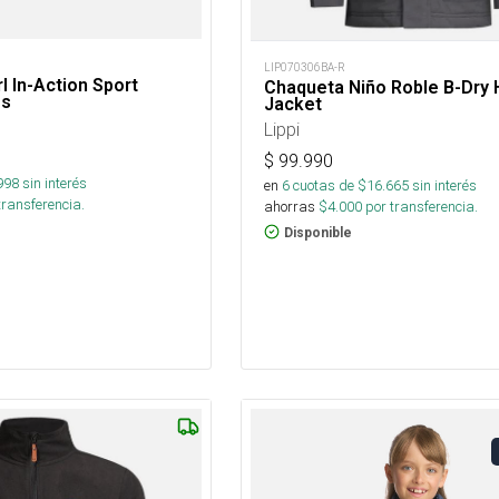
LIP070306BA-R
l In-Action Sport
Chaqueta Niño Roble B-Dry
gs
Jacket
Lippi
$
99.990
998
sin interés
en
6
cuotas de $
16.665
sin interés
transferencia.
ahorras
$
4.000
por transferencia.
Disponible