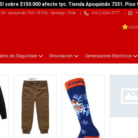
S! sobre $150.000 afecto tyc. Tienda Apoquindo 7331. Piso 
9:00
-
Apoquindo 7331 Of 918 - Santiago - Chile
|
+56 2 2244 3777
|
+
LIQUI
atos de Seguridad
Ilimuniacion
Generadores Electricos