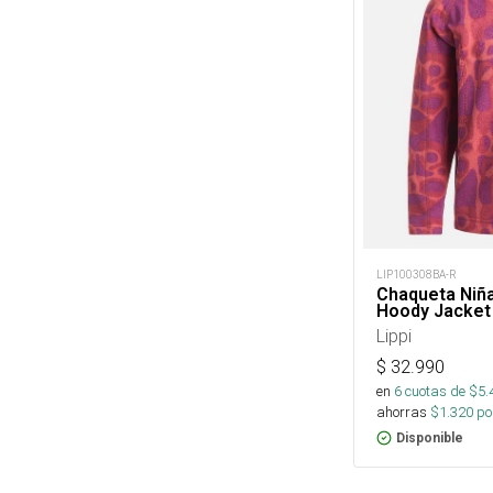
LIP100308BA-R
Chaqueta Niñ
Hoody Jacket
Lippi
$
32.990
en
6
cuotas de $
5.
ahorras
$
1.320
por
Disponible