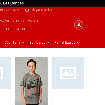
9. Las Condes
56 2 2244 3777
|
info@sherpalife.cl
DACIÓN
OFERTAS
MARCAS
DESPACHO 24 HRS
Cuchilleria
Bomberos
Rental Equipo