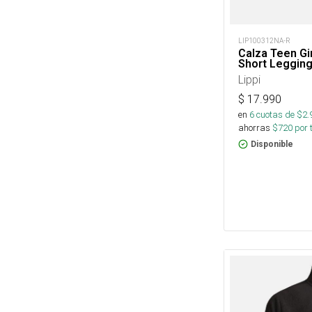
LIP100312NA-R
Calza Teen Gir
Short Leggin
Lippi
$
17.990
en
6
cuotas de $
2.
ahorras
$
720
por 
Disponible