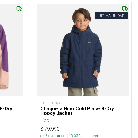
ÚLTIMA UNIDAD
LIP100307NA-R
B-Dry
Chaqueta Niño Cold Place B-Dry
Hoody Jacket
Lippi
$
79.990
en
6
cuotas de $
13.332
sin interés