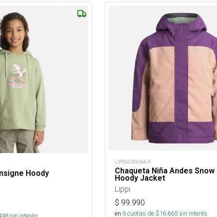
LIP060306NA-R
Chaqueta Niña Andes Snow 
Insigne Hoody
Hoody Jacket
Lippi
$
99.990
en
6
cuotas de $
16.665
sin interés
498
sin interés