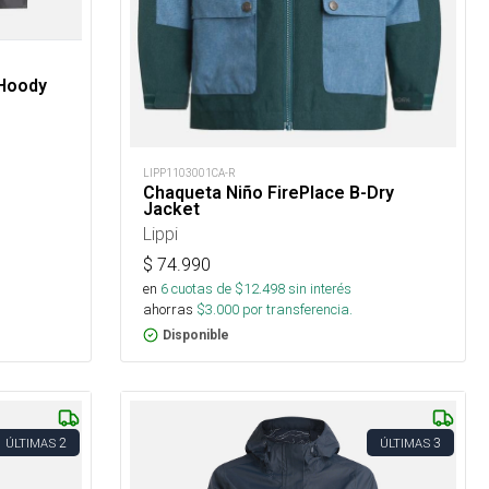
 Hoody
LIPP1103001CA-R
Chaqueta Niño FirePlace B-Dry
Jacket
Lippi
$
74.990
en
6
cuotas de $
12.498
sin interés
ahorras
$
3.000
por transferencia.
Disponible
2
3
ÚLTIMAS
ÚLTIMAS