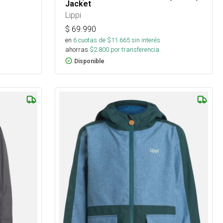
Jacket
Lippi
$
69.990
en
6
cuotas de $
11.665
sin interés
ahorras
$
2.800
por transferencia.
Disponible