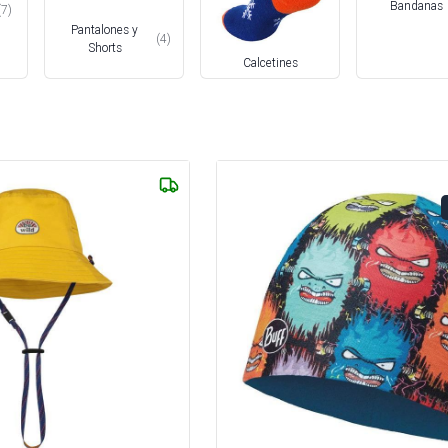
Bandanas
(
7
)
Pantalones y
(
4
)
Shorts
Calcetines