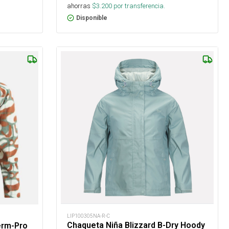
ahorras
$
3.200
por transferencia.
Disponible
LIP100305NA-R-C
Chaqueta Niña Blizzard B-Dry Hoody
erm-Pro