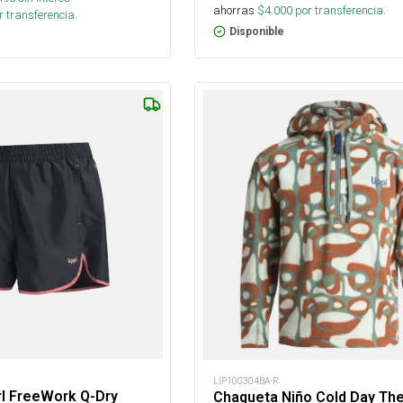
ahorras
$
4.000
por transferencia.
 transferencia.
Disponible
LIP100304BA-R
rl FreeWork Q-Dry
Chaqueta Niño Cold Day Th