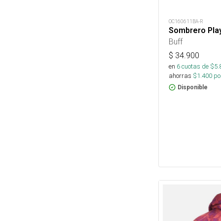
OC160611BA-R
Sombrero Pla
Buff
$
34.900
en
6
cuotas de $
5.
ahorras
$
1.400
por
Disponible