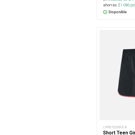
ahorras
$
1.080
por
Disponible
LIPP070308FE-R
Short Teen Gi