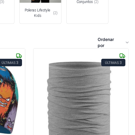
(
3
)
Conjuntos
(
2
)
Poleras Lifestyle
(
2
)
Kids
Ordenar
por
3
3
ÚLTIMAS
ÚLTIMAS