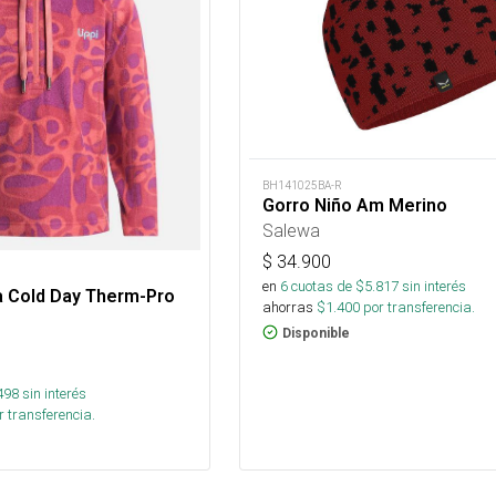
BH141025BA-R
Gorro Niño Am Merino
Salewa
$
34.900
en
6
cuotas de $
5.817
sin interés
a Cold Day Therm-Pro
ahorras
$
1.400
por transferencia.
Disponible
498
sin interés
 transferencia.