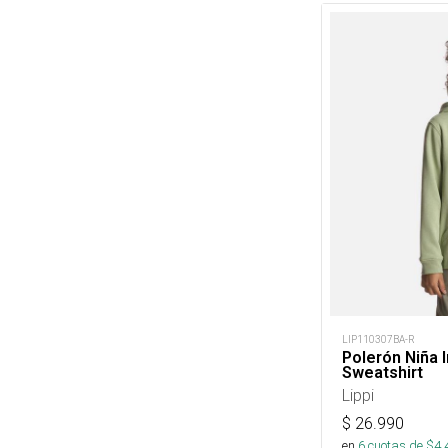
LIP110307BA-R
Polerón Niña 
Sweatshirt
Lippi
$
26.990
en
6
cuotas de $
4.