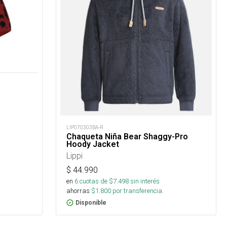
LIP070303BA-R
Chaqueta Niña Bear Shaggy-Pro
Hoody Jacket
Lippi
$
44.990
en
6
cuotas de $
7.498
sin interés
ahorras
$
1.800
por transferencia.
Disponible