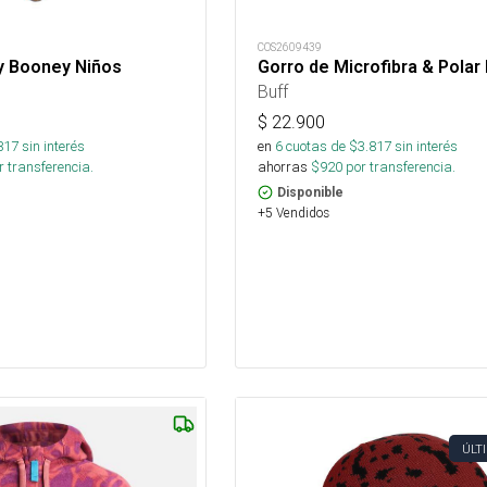
COS2609439
y Booney Niños
Gorro de Microfibra & Polar 
Buff
$
22.900
817
sin interés
en
6
cuotas de $
3.817
sin interés
 transferencia.
ahorras
$
920
por transferencia.
Disponible
+5 Vendidos
ÚLT