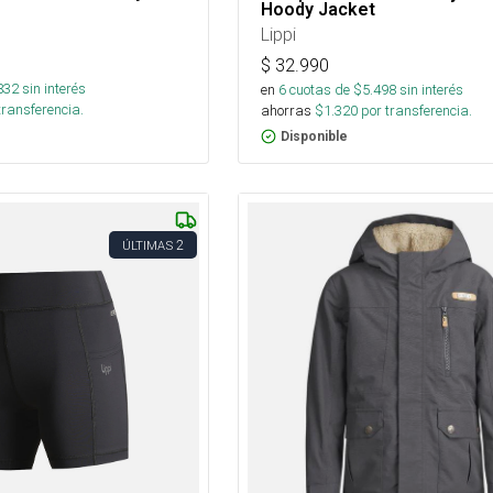
Hoody Jacket
Lippi
$
32.990
832
sin interés
en
6
cuotas de $
5.498
sin interés
transferencia.
ahorras
$
1.320
por transferencia.
Disponible
2
ÚLTIMAS