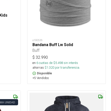
Kids
o190536
Bandana Buff Lw Solid
Buff
$
32.990
en
6
cuotas de $
5.498
sin interés
ahorras
$
1.320
por transferencia.
Disponible
+5 Vendidos
IMA UNIDAD