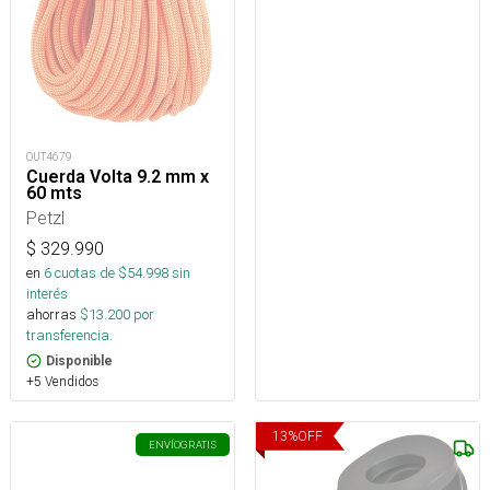
OUT4679
Cuerda Volta 9.2 mm x
60 mts
Petzl
$
329.990
en
6
cuotas de $
54.998
sin
interés
ahorras
$
13.200
por
transferencia.
Disponible
+5 Vendidos
13
%
OFF
ENVÍO
GRATIS