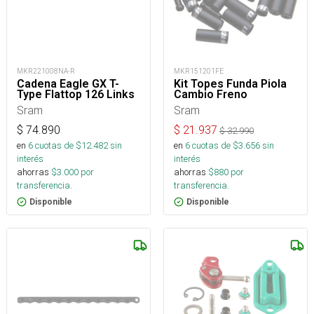
MKR221008NA-R
MKR151201FE
Cadena Eagle GX T-
Kit Topes Funda Piola
Type Flattop 126 Links
Cambio Freno
Sram
Sram
$
74.890
$
21.937
$
32.990
en
6
cuotas de $
12.482
sin
en
6
cuotas de $
3.656
sin
interés
interés
ahorras
$
3.000
por
ahorras
$
880
por
transferencia.
transferencia.
Disponible
Disponible