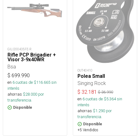
GILI200435FE-R
Rifle PCP Brigadier +
Visor 3-9x40WR
Bsa
OUT40410
$
699.990
Polea Small
en
6
cuotas de $
116.665
sin
Singing Rock
interés
$
32.181
$
36.990
ahorras
$
28.000
por
en
6
cuotas de $
5.364
sin
transferencia.
interés
Disponible
ahorras
$
1.290
por
transferencia.
Disponible
+5 Vendidos