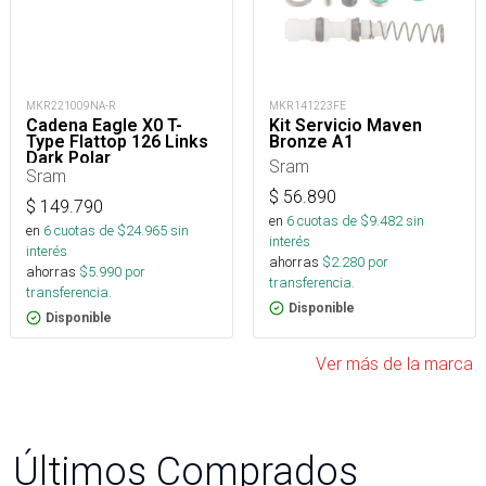
MKR221009NA-R
MKR141223FE
Cadena Eagle X0 T-
Kit Servicio Maven
Type Flattop 126 Links
Bronze A1
Dark Polar
Sram
Sram
$
56.890
$
149.790
en
6
cuotas de $
9.482
sin
en
6
cuotas de $
24.965
sin
interés
interés
ahorras
$
2.280
por
ahorras
$
5.990
por
transferencia.
transferencia.
Disponible
Disponible
Ver más de la marca
Últimos Comprados