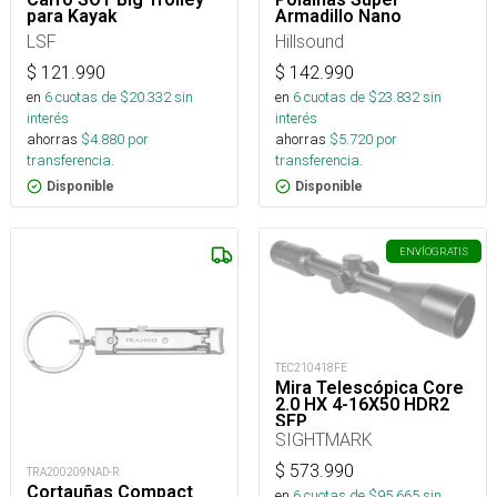
para Kayak
Armadillo Nano
LSF
Hillsound
$
121.990
$
142.990
en
6
cuotas de $
20.332
sin
en
6
cuotas de $
23.832
sin
interés
interés
ahorras
$
4.880
por
ahorras
$
5.720
por
transferencia.
transferencia.
Disponible
Disponible
ENVÍO
GRATIS
TEC210418FE
Mira Telescópica Core
2.0 HX 4-16X50 HDR2
SFP
SIGHTMARK
$
573.990
TRA200209NAD-R
Cortauñas Compact
en
6
cuotas de $
95.665
sin