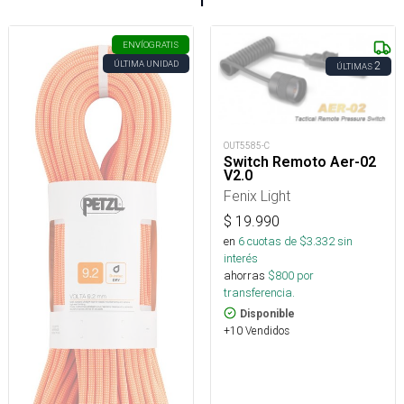
ENVÍO
GRATIS
ÚLTIMA UNIDAD
2
ÚLTIMAS
OUT5585-C
Switch Remoto Aer-02
V2.0
Fenix Light
$
19.990
en
6
cuotas de $
3.332
sin
interés
ahorras
$
800
por
transferencia.
Disponible
+10 Vendidos