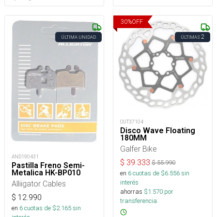
30
%
OFF
2
ÚLTIMA UNIDAD
ÚLTIMAS
OUT37104
Disco Wave Floating
180MM
Galfer Bike
AND190431
$
39.333
$
55.990
Pastilla Freno Semi-
Metalica HK-BP010
en
6
cuotas de $
6.556
sin
interés
Alliigator Cables
ahorras
$
1.570
por
$
12.990
transferencia.
en
6
cuotas de $
2.165
sin