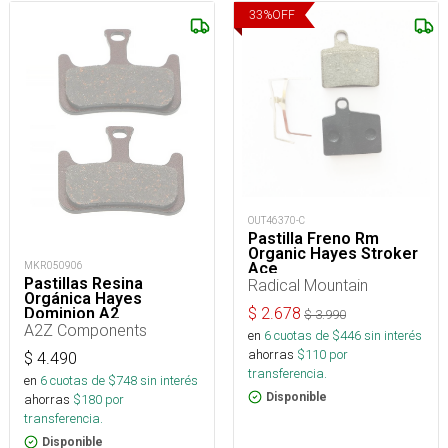
33
%
OFF
OUT46370-C
Pastilla Freno Rm
Organic Hayes Stroker
MKR050906
Ace
Pastillas Resina
Radical Mountain
Orgánica Hayes
Dominion A2
$
2.678
$
3.990
A2Z Components
en
6
cuotas de $
446
sin interés
ahorras
$
110
por
$
4.490
transferencia.
en
6
cuotas de $
748
sin interés
Disponible
ahorras
$
180
por
transferencia.
Disponible