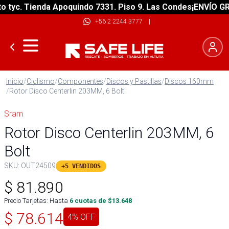
yc. Tienda Apoquindo 7331. Piso 9. Las Condes
¡ENVÍO GRATI
+56 2 2244 3777
|
Inicio
/
Ciclismo
/
Componentes
/
Discos y Pastillas
/
Discos 160mm
/
Rotor Disco Centerlin 203MM, 6 Bolt
Sram
Rotor Disco Centerlin 203MM, 6
Bolt
SKU:
OUT24509
+5 VENDIDOS
$
81.890
Precio Tarjetas: Hasta
6
cuotas de $
13.648
$
78.614
4
% OFF