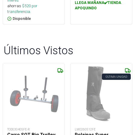
interés
LLEGA MAÑANA✔️TIENDA
ahorras
$
520
por
APOQUINDO
transferencia.
Disponible
Últimos Vistos
ÚLTIMA UNIDAD
TOD030405FE-R
LMO260512FE
Carro SOT Big Trolley
Polainas Super