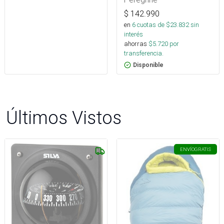
$
142.990
en
6
cuotas de $
23.832
sin
interés
ahorras
$
5.720
por
transferencia.
Disponible
Últimos Vistos
ENVÍO
GRATIS