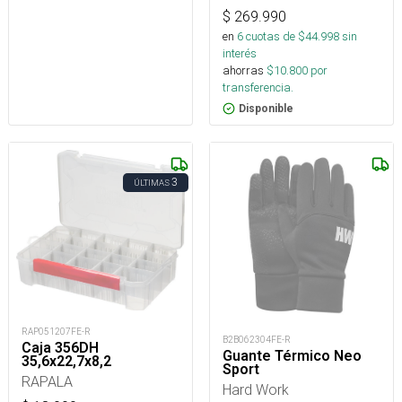
$
269.990
en
6
cuotas de $
44.998
sin
interés
ahorras
$
10.800
por
transferencia.
Disponible
3
ÚLTIMAS
RAP051207FE-R
B2B062304FE-R
Caja 356DH
Guante Térmico Neo
35,6x22,7x8,2
Sport
RAPALA
Hard Work