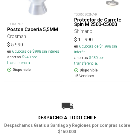
TEC050202NA-R
Protector de Carrete
Spin M 2500-C5000
TEC091607
Poston Caceria 5,5MM
Shimano
Crosman
$
11.990
$
5.990
en
6
cuotas de $
1.998
sin
en
6
cuotas de $
998
sin interés
interés
ahorras
$
240
por
ahorras
$
480
por
transferencia.
transferencia.
Disponible
Disponible
+5 Vendidos
DESPACHO A TODO CHILE
Despachamos Gratis a Santiago y Regiones por compras sobre
$150.000