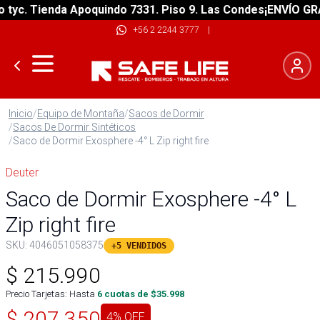
. Tienda Apoquindo 7331. Piso 9. Las Condes
¡ENVÍO GRATIS!
+56 2 2244 3777
|
Inicio
/
Equipo de Montaña
/
Sacos de Dormir
/
Sacos De Dormir Sintéticos
/
Saco de Dormir Exosphere -4° L Zip right fire
Deuter
Saco de Dormir Exosphere -4° L
Zip right fire
SKU:
4046051058375
+5 VENDIDOS
$
215.990
Precio Tarjetas: Hasta
6
cuotas de $
35.998
$
207.350
4
% OFF