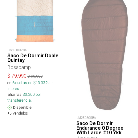
DIS301002BA-R
Saco De Dormir Doble
Quintay
Bosscamp
$
79.990
$
99.990
en
6
cuotas de $
13.332
sin
interés
ahorras
$
3.200
por
transferencia.
Disponible
+5 Vendidos
LM250505BA
Saco De Dormir
Endurance 0 Degree
With Large #10 Ykk
Zipper
Peregrine