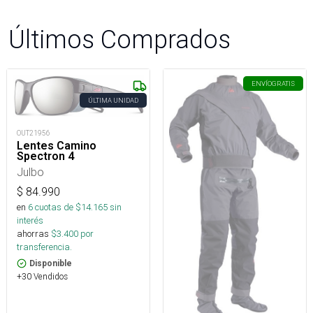
Últimos Comprados
ENVÍO
GRATIS
ÚLTIMA UNIDAD
OUT21956
Lentes Camino
Spectron 4
Julbo
$
84.990
en
6
cuotas de $
14.165
sin
interés
ahorras
$
3.400
por
transferencia.
Disponible
+30 Vendidos