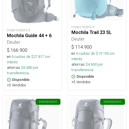
CHM021608FE-R
CHM010409FE-R
Mochila Trail 23 SL
Mochila Guide 44 + 6
Deuter
Deuter
$
114.900
$
166.900
en
6
cuotas de $
19.150
sin
en
6
cuotas de $
27.817
sin
interés
interés
ahorras
$
4.600
por
ahorras
$
6.680
por
transferencia.
transferencia.
Disponible
Disponible
+5 Vendidos
+5 Vendidos
ENVÍO
GRATIS
ENVÍO
GRATIS