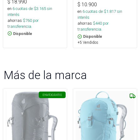
$
18.990
$
10.900
en
6
cuotas de $
3.165
sin
en
6
cuotas de $
1.817
sin
interés
interés
ahorras
$
760
por
ahorras
$
440
por
transferencia.
transferencia.
Disponible
Disponible
+5 Vendidos
Más de la marca
ENVÍO
GRATIS