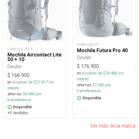
CHM010407FE
CHM010411FE-R
Mochila Futura Pro 40
Mochila Aircontact Lite
Deuter
50 + 10
$
176.900
Deuter
en
6
cuotas de $
29.483
sin
$
166.900
interés
en
6
cuotas de $
27.817
sin
ahorras
$
7.080
por
interés
transferencia.
ahorras
$
6.680
por
Disponible
transferencia.
Disponible
+5 Vendidos
Ver más de la marca