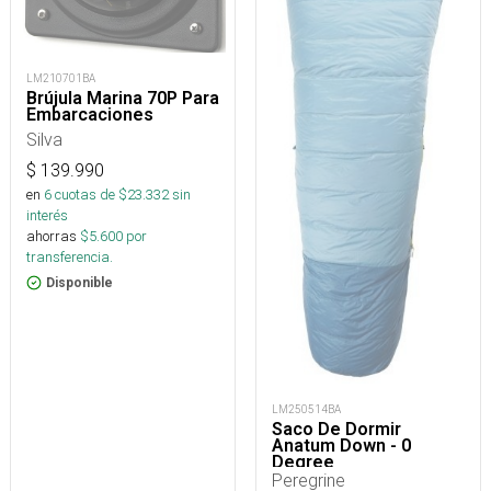
LM210701BA
Brújula Marina 70P Para
Embarcaciones
Silva
$
139.990
en
6
cuotas de $
23.332
sin
interés
ahorras
$
5.600
por
transferencia.
Disponible
LM250514BA
Saco De Dormir
Anatum Down - 0
Degree
Peregrine