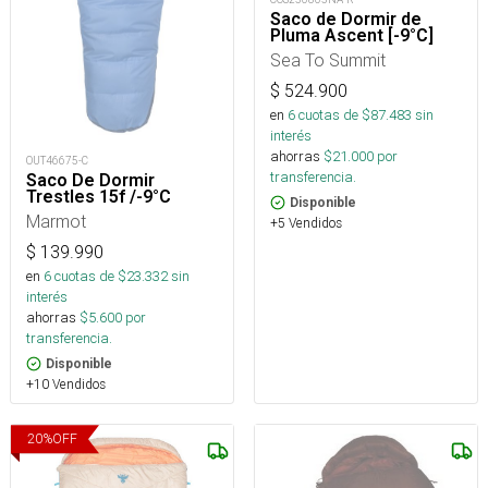
Saco de Dormir de
Pluma Ascent [-9°C]
Sea To Summit
$
524.900
en
6
cuotas de $
87.483
sin
interés
ahorras
$
21.000
por
OUT46675-C
transferencia.
Saco De Dormir
Trestles 15f /-9°C
Disponible
Marmot
+5 Vendidos
$
139.990
en
6
cuotas de $
23.332
sin
interés
ahorras
$
5.600
por
transferencia.
Disponible
+10 Vendidos
20
%
OFF