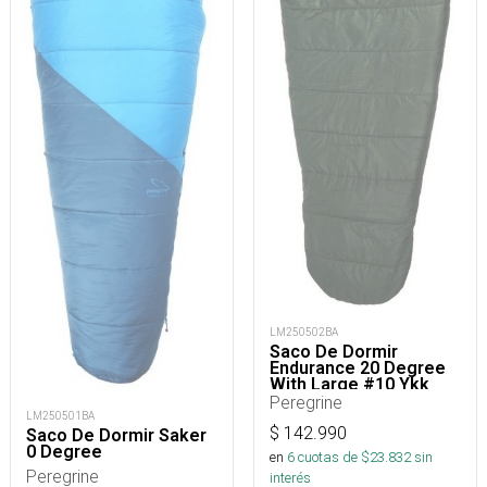
LM250502BA
Saco De Dormir
Endurance 20 Degree
With Large #10 Ykk
Zipper
Peregrine
LM250501BA
$
142.990
Saco De Dormir Saker
0 Degree
en
6
cuotas de $
23.832
sin
Peregrine
interés