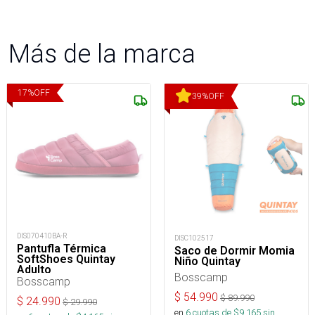
Más de la marca
17
%
OFF
39
%
OFF
DIS070410BA-R
DISC102517
Pantufla Térmica
Saco de Dormir Momia
SoftShoes Quintay
Niño Quintay
Adulto
Bosscamp
Bosscamp
$
54.990
$
89.990
$
24.990
$
29.990
en
6
cuotas de $
9.165
sin