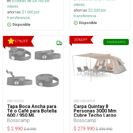
en
6
cuotas de $
4.165
sin
interés
interés
ahorras
$
2.200
por
ahorras
$
1.000
por
transferencia.
transferencia.
Disponible
Disponible
30
%
OFF
57
%
OFF
ENVÍO
GRATIS
DISC102523
DIS012604FE-R
Tapa Boca Ancha para
Carpa Quintay 8
Té o Café para Botella
Personas 3000 Mm
600 / 950 ML
Cubre Techo Largo
Toldo Extendido
Bosscamp
Bosscamp
$
2.990
$
279.990
$
6.990
$
399.990