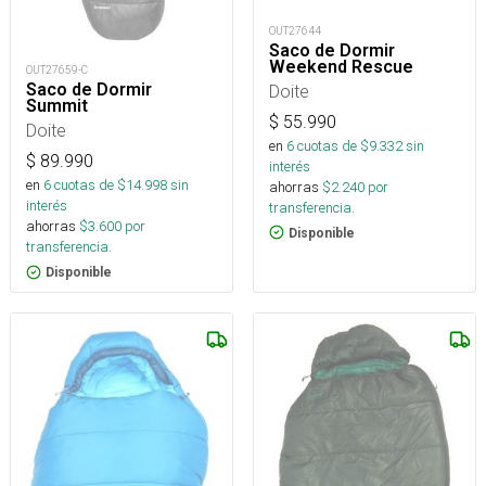
OUT27644
Saco de Dormir
Weekend Rescue
OUT27659-C
Saco de Dormir
Doite
Summit
$
55.990
Doite
en
6
cuotas de $
9.332
sin
$
89.990
interés
en
6
cuotas de $
14.998
sin
ahorras
$
2.240
por
interés
transferencia.
ahorras
$
3.600
por
Disponible
transferencia.
Disponible