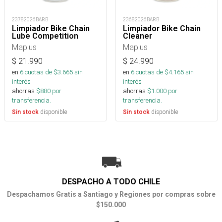
23782026BARB
23682026BARB
Limpiador Bike Chain
Limpiador Bike Chain
Lube Competition
Cleaner
Maplus
Maplus
$
21.990
$
24.990
en
6
cuotas de $
3.665
sin
en
6
cuotas de $
4.165
sin
interés
interés
ahorras
$
880
por
ahorras
$
1.000
por
transferencia.
transferencia.
disponible
disponible
Sin stock
Sin stock
DESPACHO A TODO CHILE
Despachamos Gratis a Santiago y Regiones por compras sobre
$150.000