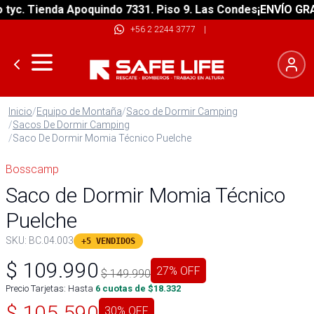
. Tienda Apoquindo 7331. Piso 9. Las Condes
¡ENVÍO GRATIS!
+56 2 2244 3777
|
Inicio
/
Equipo de Montaña
/
Saco de Dormir Camping
/
Sacos De Dormir Camping
/
Saco De Dormir Momia Técnico Puelche
Bosscamp
Saco de Dormir Momia Técnico
Puelche
SKU:
BC.04.003
+5 VENDIDOS
$
109.990
27
% OFF
$
149.990
Precio Tarjetas: Hasta
6
cuotas de $
18.332
$
105.590
30
% OFF