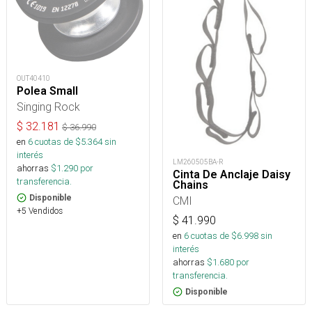
OUT40410
Polea Small
Singing Rock
$
32.181
$
36.990
en
6
cuotas de $
5.364
sin
interés
LM260505BA-R
ahorras
$
1.290
por
Cinta De Anclaje Daisy
transferencia.
Chains
Disponible
CMI
+5 Vendidos
$
41.990
en
6
cuotas de $
6.998
sin
interés
ahorras
$
1.680
por
transferencia.
Disponible