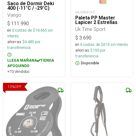
Saco de Dormir Deki
400 (-11°C / -29°C)
GILI290913-C
Vango
Paleta P.P Master
Lapicer 2 Estrellas
$
111.990
Uk Time Sport
en
6
cuotas de $
18.665
sin
interés
$
3.690
ahorras
$
4.480
por
en
6
cuotas de $
615
sin interés
transferencia.
ahorras
$
150
por
transferencia.
LLEGA MAÑANA✔️TIENDA
Disponible
APOQUINDO
+70 Vendidos
13
%
OFF