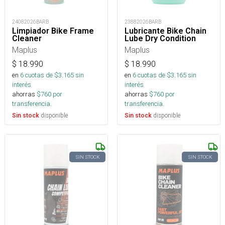
24082026BARB
23882026BARB
Limpiador Bike Frame
Lubricante Bike Chain
Cleaner
Lube Dry Condition
Maplus
Maplus
$
18.990
$
18.990
en
6
cuotas de $
3.165
sin
en
6
cuotas de $
3.165
sin
interés
interés
ahorras
$
760
por
ahorras
$
760
por
transferencia.
transferencia.
disponible
disponible
Sin stock
Sin stock
SIN STOCK
SIN STOCK