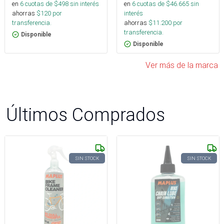
en
6
cuotas de $
498
sin interés
en
6
cuotas de $
46.665
sin
ahorras
$
120
por
interés
transferencia.
ahorras
$
11.200
por
transferencia.
Disponible
Disponible
Ver más de la marca
Últimos Comprados
SIN STOCK
SIN STOCK