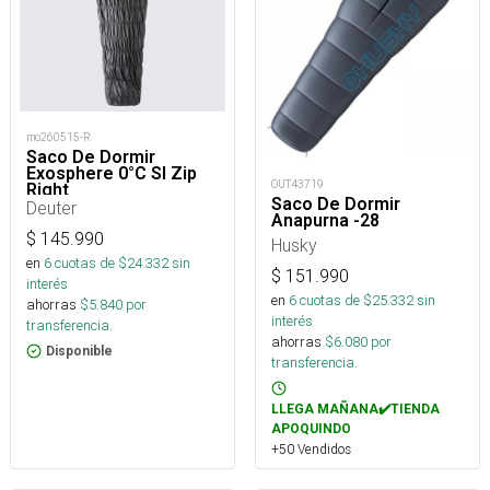
mo260515-R
Saco De Dormir
Exosphere 0°C Sl Zip
OUT43719
Right
Saco De Dormir
Deuter
Anapurna -28
$
145.990
Husky
en
6
cuotas de $
24.332
sin
$
151.990
interés
en
6
cuotas de $
25.332
sin
ahorras
$
5.840
por
interés
transferencia.
ahorras
$
6.080
por
Disponible
transferencia.
LLEGA MAÑANA✔️TIENDA
APOQUINDO
+50 Vendidos