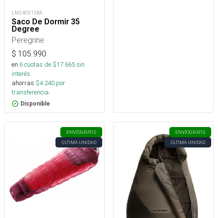
LM240513BA
Saco De Dormir 35
Degree
Peregrine
$
105.990
en
6
cuotas de $
17.665
sin
interés
ahorras
$
4.240
por
transferencia.
Disponible
ENVÍO
GRATIS
ENVÍO
GRATIS
ÚLTIMA UNIDAD
ÚLTIMA UNIDAD