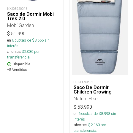
NX20562001B
Saco de Dormir Mobi
Trek 2.0
Mobi Garden
$
51.990
en
6
cuotas de $
8.665
sin
interés
ahorras
$
2.080
por
transferencia.
Disponible
+5 Vendidos
OUTOD090602
Saco De Dormir
Children Growing
Nature Hike
$
53.990
en
6
cuotas de $
8.998
sin
interés
ahorras
$
2.160
por
transferencia.