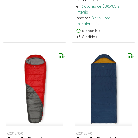
en
6
cuotas de $
30.483
sin
interés
ahorras
$
7.320
por
transferencia.
Disponible
+5 Vendidos
d231210-C
d231207-C