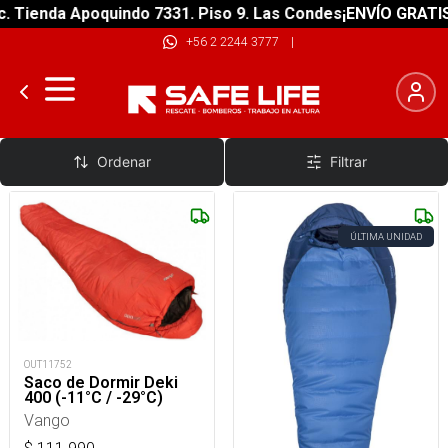
da Apoquindo 7331. Piso 9. Las Condes
¡ENVÍO GRATIS! sobre
+56 2 2244 3777
|
Sacos De Dormir Sintéticos
Ordenar
Filtrar
ÚLTIMA UNIDAD
OUT11752
Saco de Dormir Deki
400 (-11°C / -29°C)
Vango