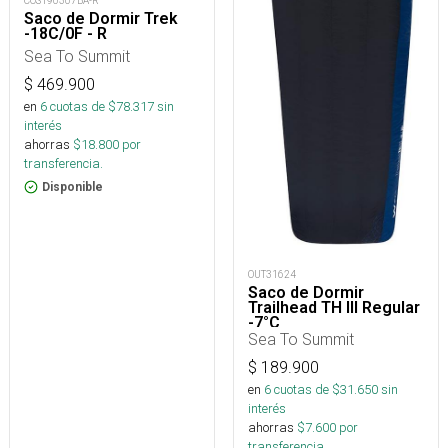
COS190307BA-R
Saco de Dormir Trek
-18C/0F - R
Sea To Summit
$
469.900
en
6
cuotas de $
78.317
sin
interés
ahorras
$
18.800
por
transferencia.
Disponible
OUT31624
Saco de Dormir
Trailhead TH III Regular
-7°C
Sea To Summit
$
189.900
en
6
cuotas de $
31.650
sin
interés
ahorras
$
7.600
por
transferencia.