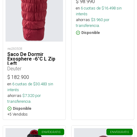
$
98.990
en
6
cuotas de $
16.498
sin
interés
ahorras
$
3.960
por
transferencia.
Disponible
mo260508
Saco De Dormir
Exosphere -6°C L Zip
Left
Deuter
$
182.900
en
6
cuotas de $
30.483
sin
interés
ahorras
$
7.320
por
transferencia.
Disponible
+5 Vendidos
ENVÍO
GRATIS
ENVÍO
GRATIS