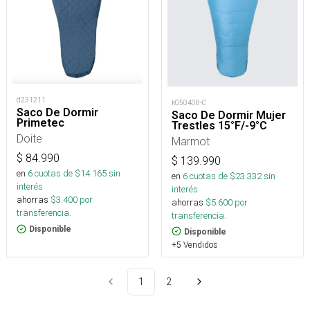
d231211
k050408-C
Saco De Dormir
Saco De Dormir Mujer
Primetec
Trestles 15°F/-9°C
Doite
Marmot
$
84.990
$
139.990
en
6
cuotas de $
14.165
sin
en
6
cuotas de $
23.332
sin
interés
interés
ahorras
$
3.400
por
ahorras
$
5.600
por
transferencia.
transferencia.
Disponible
Disponible
+5 Vendidos
1
2