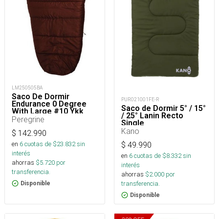
LM250505BA
Saco De Dormir
PUR021001FE-R
Endurance 0 Degree
Saco de Dormir 5° / 15°
With Large #10 Ykk
/ 25° Lanin Recto
Zipper
Peregrine
Single
Kano
$
142.990
en
6
cuotas de $
23.832
sin
$
49.990
interés
en
6
cuotas de $
8.332
sin
ahorras
$
5.720
por
interés
transferencia.
ahorras
$
2.000
por
transferencia.
Disponible
Disponible