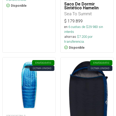
Saco De Dormir
Disponible
Sintético Hamelin
Sea To Summit
$
179.899
en
6
cuotas de $
29.983
sin
interés
ahorras
$
7.200
por
transferencia.
Disponible
ENVÍO
GRATIS
ENVÍO
GRATIS
ÚLTIMA UNIDAD
ÚLTIMA UNIDAD