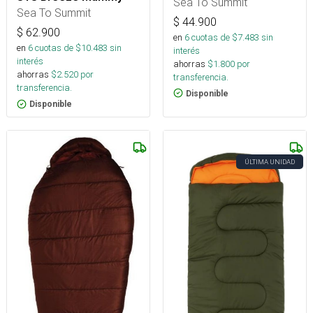
Sea To Summit
Sea To Summit
$
44.900
$
62.900
en
6
cuotas de $
7.483
sin
en
6
cuotas de $
10.483
sin
interés
interés
ahorras
$
1.800
por
ahorras
$
2.520
por
transferencia.
transferencia.
Disponible
Disponible
ÚLTIMA UNIDAD