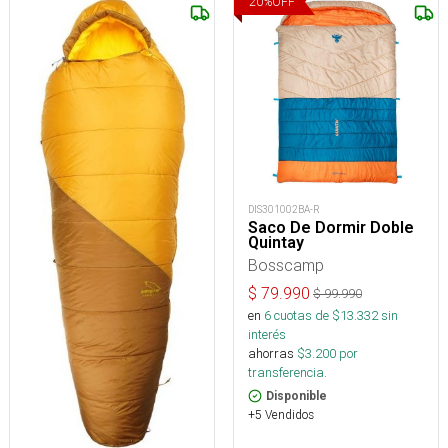
20
%
OFF
DIS301002BA-R
Saco De Dormir Doble
Quintay
Bosscamp
$
79.990
$
99.990
en
6
cuotas de $
13.332
sin
interés
ahorras
$
3.200
por
transferencia.
Disponible
+5 Vendidos