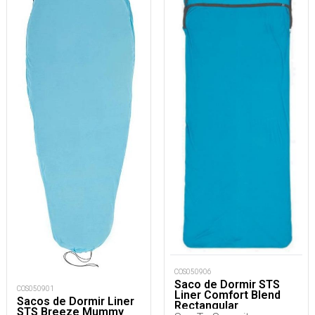
COS050906
Saco de Dormir STS
COS050901
Liner Comfort Blend
Sacos de Dormir Liner
Rectangular
STS Breeze Mummy