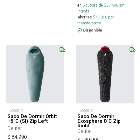
en
6
cuotas de $
57.498
sin
interés
ahorras
$
13.800
por
transferencia.
Disponible
mo260519
mo260512
Saco De Dormir Orbit
Saco De Dormir
+5°C (Sl) Zip Left
Exosphere 0°C Zip
Right
Deuter
Deuter
$
84.990
$
149.990