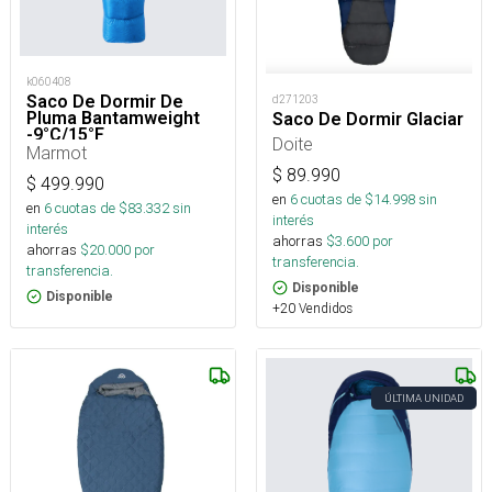
k060408
Saco De Dormir De
d271203
Pluma Bantamweight
Saco De Dormir Glaciar
-9°C/15°F
Doite
Marmot
$
89.990
$
499.990
en
6
cuotas de $
14.998
sin
en
6
cuotas de $
83.332
sin
interés
interés
ahorras
$
3.600
por
ahorras
$
20.000
por
transferencia.
transferencia.
Disponible
Disponible
+20 Vendidos
ÚLTIMA UNIDAD