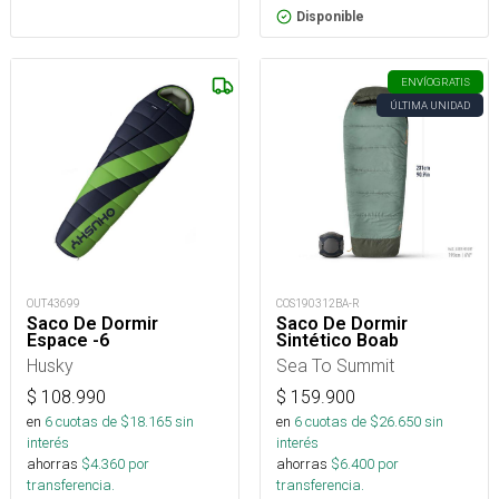
Disponible
ENVÍO
GRATIS
ÚLTIMA UNIDAD
OUT43699
COS190312BA-R
Saco De Dormir
Saco De Dormir
Espace -6
Sintético Boab
Husky
Sea To Summit
$
108.990
$
159.900
en
6
cuotas de $
18.165
sin
en
6
cuotas de $
26.650
sin
interés
interés
ahorras
$
4.360
por
ahorras
$
6.400
por
transferencia.
transferencia.