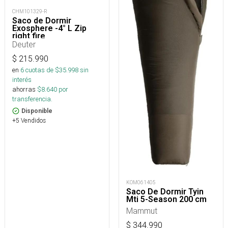
CHM101329-R
Saco de Dormir
Exosphere -4° L Zip
right fire
Deuter
$
215.990
en
6
cuotas de $
35.998
sin
interés
ahorras
$
8.640
por
transferencia.
Disponible
+5 Vendidos
KOM061405
Saco De Dormir Tyin
Mti 5-Season 200 cm
Mammut
$
344.990