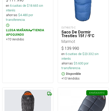
$
111.990
en
6
cuotas de $
18.665
sin
interés
ahorras
$
4.480
por
transferencia.
OUT46675-C
LLEGA MAÑANA✔️TIENDA
Saco De Dormir
APOQUINDO
Trestles 15f /-9°C
+70 Vendidos
Marmot
$
139.990
en
6
cuotas de $
23.332
sin
interés
ahorras
$
5.600
por
transferencia.
Disponible
+10 Vendidos
ENVÍO
GRATIS