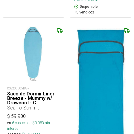
Disponible
+5 Vendidos
COS200305BA-R
Saco de Dormir Liner
Breeze - Mummy w/
Drawcord - C
Sea To Summit
$
59.900
en
6
cuotas de $
9.983
sin
interés