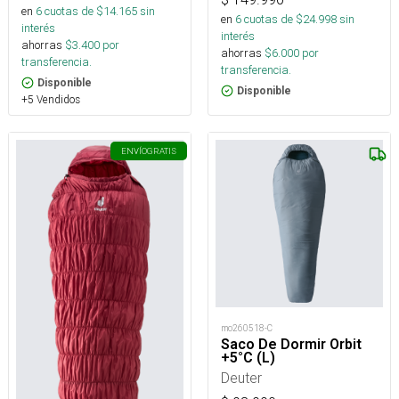
en
6
cuotas de $
14.165
sin
en
6
cuotas de $
24.998
sin
interés
interés
ahorras
$
3.400
por
ahorras
$
6.000
por
transferencia.
transferencia.
Disponible
Disponible
+5 Vendidos
ENVÍO
GRATIS
mo260518-C
Saco De Dormir Orbit
+5°C (L)
Deuter