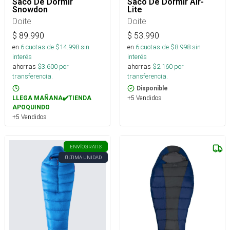
Saco De Dormir
Saco De Dormir Air-
Snowdon
Lite
Doite
Doite
$
89.990
$
53.990
en
6
cuotas de $
14.998
sin
en
6
cuotas de $
8.998
sin
interés
interés
ahorras
$
3.600
por
ahorras
$
2.160
por
transferencia.
transferencia.
Disponible
+5 Vendidos
LLEGA MAÑANA✔️TIENDA
APOQUINDO
+5 Vendidos
ENVÍO
GRATIS
ÚLTIMA UNIDAD