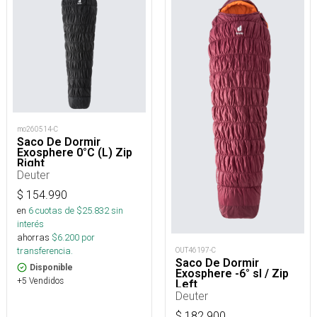
mo260514-C
Saco De Dormir
Exosphere 0°C (L) Zip
Right
Deuter
$
154.990
en
6
cuotas de $
25.832
sin
interés
ahorras
$
6.200
por
transferencia.
OUT46197-C
Saco De Dormir
Disponible
Exosphere -6° sl / Zip
+5 Vendidos
Left
Deuter
$
182.900