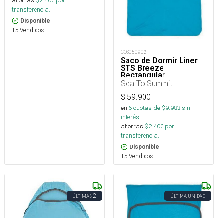
ahorras
$
2.400
por
transferencia.
Disponible
+5 Vendidos
COS050902
Saco de Dormir Liner
STS Breeze
Rectangular
Sea To Summit
$
59.900
en
6
cuotas de $
9.983
sin
interés
ahorras
$
2.400
por
transferencia.
Disponible
+5 Vendidos
2
ÚLTIMAS
ÚLTIMA UNIDAD