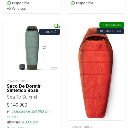
Disponible
Disponible
+5 Vendidos
ENVÍO
GRATIS
ÚLTIMA UNIDAD
2
ÚLTIMAS
COS200301BA-R
Saco De Dormir
Sintético Boab
Sea To Summit
$
149.900
en
6
cuotas de $
24.983
sin
interés
ahorras
$
6.000
por
transferencia.
COS200304BA-R