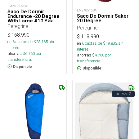
LM250509BA
LM240515BA
Saco De Dormir
Saco De Dormir Saker
Endurance -20 Degree
20 Degree
With Large #10 Ykk
Zipper
Peregrine
Peregrine
$
168.990
$
118.990
en
6
cuotas de $
28.165
sin
en
6
cuotas de $
19.832
sin
interés
interés
ahorras
$
6.760
por
ahorras
$
4.760
por
transferencia.
transferencia.
Disponible
Disponible
2
ÚLTIMAS