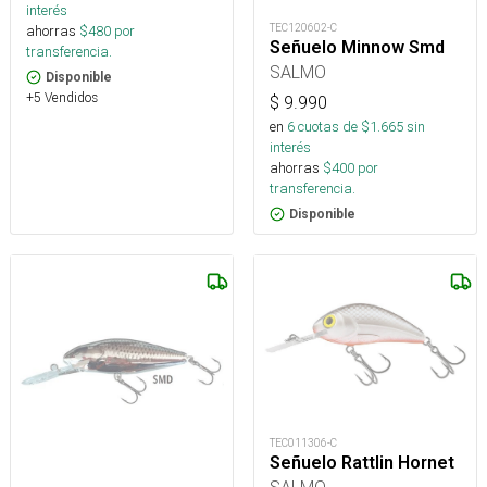
interés
TEC120602-C
ahorras
$
480
por
Señuelo Minnow Smd
transferencia.
SALMO
Disponible
+5 Vendidos
$
9.990
en
6
cuotas de $
1.665
sin
interés
ahorras
$
400
por
transferencia.
Disponible
TEC011306-C
Señuelo Rattlin Hornet
SALMO