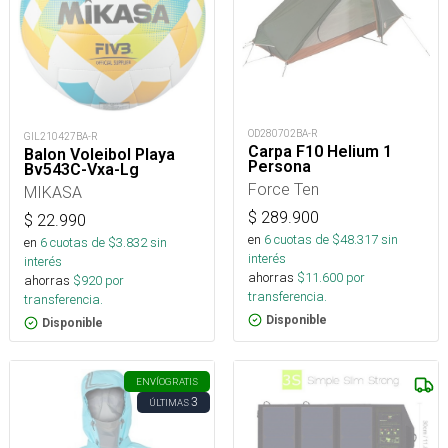
OD280702BA-R
GIL210427BA-R
Carpa F10 Helium 1
Balon Voleibol Playa
Persona
Bv543C-Vxa-Lg
Force Ten
MIKASA
$
289.900
$
22.990
en
6
cuotas de $
48.317
sin
en
6
cuotas de $
3.832
sin
interés
interés
ahorras
$
11.600
por
ahorras
$
920
por
transferencia.
transferencia.
Disponible
Disponible
ENVÍO
GRATIS
3
ÚLTIMAS