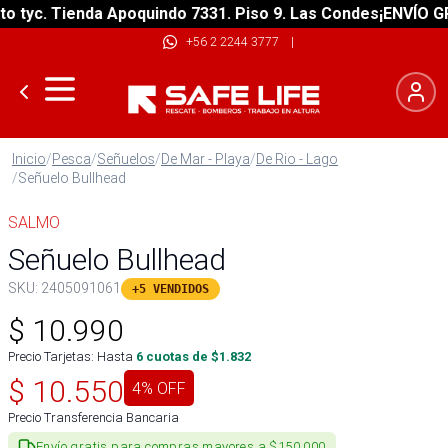
tyc. Tienda Apoquindo 7331. Piso 9. Las Condes
¡ENVÍO GRAT
+56 2 2244 3777
|
Inicio
/
Pesca
/
Señuelos
/
De Mar - Playa
/
De Rio - Lago
/
Señuelo Bullhead
SALMO
Señuelo Bullhead
SKU:
2405091061
+5 VENDIDOS
$
10.990
Precio Tarjetas: Hasta
6
cuotas de $
1.832
$
10.550
4
% OFF
Precio Transferencia Bancaria
Envío gratis para compras mayores a $150.000