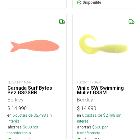
Disponible
TEC241111NA-R
TEC261117NA-R
Carnada Surf Bytes
Vinilo SW Swimming
Pez GSGSBB
Mullet GSSM
Berkley
Berkley
$
14.990
$
14.990
en
6
cuotas de $
2.498
sin
en
6
cuotas de $
2.498
sin
interés
interés
ahorras
$
600
por
ahorras
$
600
por
transferencia.
transferencia.