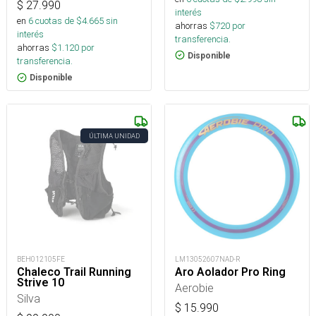
$
27.990
interés
en
6
cuotas de $
4.665
sin
ahorras
$
720
por
interés
transferencia.
ahorras
$
1.120
por
Disponible
transferencia.
Disponible
ÚLTIMA UNIDAD
BEH012105FE
LM13052607NAD-R
Chaleco Trail Running
Aro Aolador Pro Ring
Strive 10
Aerobie
Silva
$
15.990