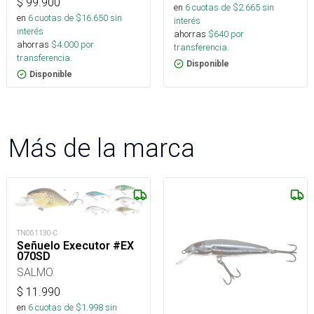
$
99.900
en
6
cuotas de $
2.665
sin
en
6
cuotas de $
16.650
sin
interés
interés
ahorras
$
640
por
ahorras
$
4.000
por
transferencia.
transferencia.
Disponible
Disponible
Más de la marca
TN061130-C
Señuelo Executor #EX
070SD
SALMO
$
11.990
en
6
cuotas de $
1.998
sin