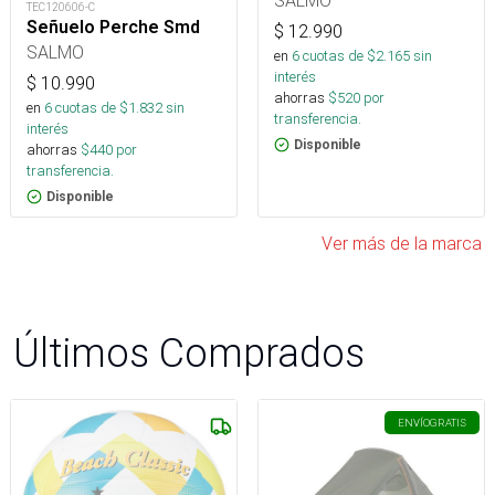
TEC120606-C
Señuelo Perche Smd
$
12.990
SALMO
en
6
cuotas de $
2.165
sin
interés
$
10.990
ahorras
$
520
por
en
6
cuotas de $
1.832
sin
transferencia.
interés
Disponible
ahorras
$
440
por
transferencia.
Disponible
Ver más de la marca
Últimos Comprados
ENVÍO
GRATIS