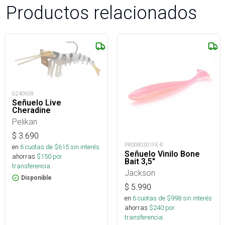
Productos relacionados
G240608
Señuelo Live
Cheradine
Pelikan
$
3.690
PRO080301FE-R
en
6
cuotas de $
615
sin interés
Señuelo Vinilo Bone
ahorras
$
150
por
Bait 3,5″
transferencia.
Jackson
Disponible
$
5.990
en
6
cuotas de $
998
sin interés
ahorras
$
240
por
transferencia.