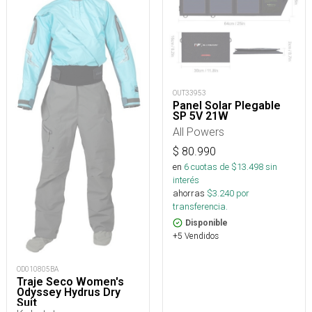
OUT33953
Panel Solar Plegable
SP 5V 21W
All Powers
$
80.990
en
6
cuotas de $
13.498
sin
interés
ahorras
$
3.240
por
transferencia.
Disponible
+5 Vendidos
OD010805BA
Traje Seco Women's
Odyssey Hydrus Dry
Suit