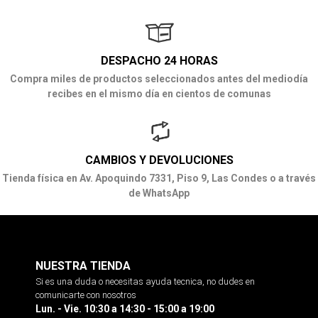
DESPACHO 24 HORAS
Compra miles de productos seleccionados antes del mediodía
recibes en el mismo día en cientos de comunas
CAMBIOS Y DEVOLUCIONES
Tienda física en Av. Apoquindo 7331, Piso 9, Las Condes o a través
de WhatsApp
NUESTRA TIENDA
Si es una duda o necesitas ayuda tecnica, no dudes en
comunicarte con nosotros
Lun. - Vie. 10:30 a 14:30 - 15:00 a 19:00