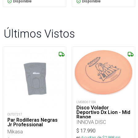
Disponible
Disponible
Últimos Vistos
LM080611BA
Disco Volador
Deportivo Dx Lion - Mid
OUT37217
Range
Par Rodilleras Negras
INNOVA DISC
Jr Professional
$
17.990
Mikasa
en
6
cuotas de $
2.998
sin