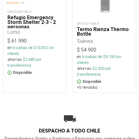
ODR300601BR-R
Refugio Emergency
Storm Shelter 2-3 - 2
BH141014BA-R
personas
Termo Rienza Thermo
Lomo
Bottle
$
61.990
Salewa
en
6
cuotas de $
10.332
sin
$
54.900
interés
en
6
cuotas de $
9.150
sin
ahorras
$
2.480
por
interés
transferencia.
ahorras
$
2.200
por
Disponible
transferencia.
Disponible
+5 Vendidos
DESPACHO A TODO CHILE
Despachamos Gratis a Santiago y Regiones por compras sobre