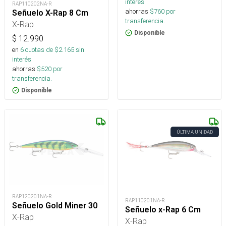
interés
RAP110202NA-R
ahorras
$
760
por
Señuelo X-Rap 8 Cm
transferencia.
X-Rap
Disponible
$
12.990
en
6
cuotas de $
2.165
sin
interés
ahorras
$
520
por
transferencia.
Disponible
ÚLTIMA UNIDAD
RAP120201NA-R
RAP110201NA-R
Señuelo Gold Miner 30
Señuelo x-Rap 6 Cm
X-Rap
X-Rap