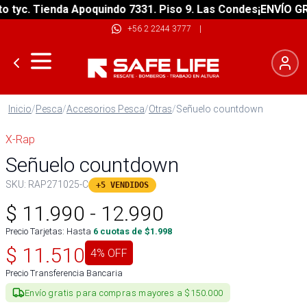
yc. Tienda Apoquindo 7331. Piso 9. Las Condes
¡ENVÍO GRATI
+56 2 2244 3777
|
Inicio
/
Pesca
/
Accesorios Pesca
/
Otras
/
Señuelo countdown
X-Rap
Señuelo countdown
SKU:
RAP271025-C
+5 VENDIDOS
$
11.990
-
12.990
Precio Tarjetas: Hasta
6
cuotas de $
1.998
$
11.510
4
% OFF
Precio Transferencia Bancaria
Envío gratis para compras mayores a $150.000