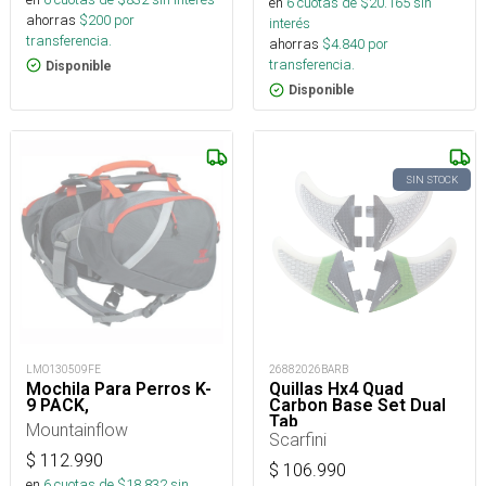
en
6
cuotas de $
20.165
sin
ahorras
$
200
por
interés
transferencia.
ahorras
$
4.840
por
transferencia.
Disponible
Disponible
SIN STOCK
LMO130509FE
26882026BARB
Mochila Para Perros K-
Quillas Hx4 Quad
9 PACK,
Carbon Base Set Dual
Tab
Mountainflow
Scarfini
$
112.990
$
106.990
en
6
cuotas de $
18.832
sin