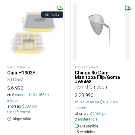
3
ÚLTIMAS
RAP051209FE-R
TEC241114NA-R
Caja H1902F
Chinguillo Dam
Manitoba Flip/Goma
STORM
#65468
Ron Thompson
$
6.990
en
6
cuotas de $
1.165
sin
$
28.990
interés
en
6
cuotas de $
4.832
sin
ahorras
$
280
por
interés
transferencia.
ahorras
$
1.160
por
transferencia.
Disponible
Disponible
+5 Vendidos