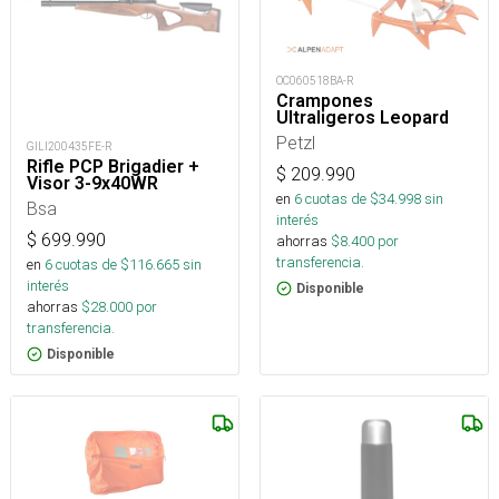
OC060518BA-R
Crampones
Ultraligeros Leopard
Petzl
GILI200435FE-R
Rifle PCP Brigadier +
$
209.990
Visor 3-9x40WR
en
6
cuotas de $
34.998
sin
Bsa
interés
$
699.990
ahorras
$
8.400
por
transferencia.
en
6
cuotas de $
116.665
sin
interés
Disponible
ahorras
$
28.000
por
transferencia.
Disponible