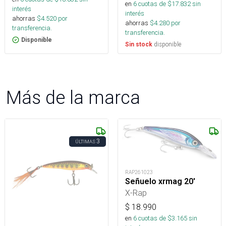
en
6
cuotas de $
17.832
sin
interés
interés
ahorras
$
4.520
por
ahorras
$
4.280
por
transferencia.
transferencia.
Disponible
disponible
Sin stock
Más de la marca
3
ÚLTIMAS
RAP261023
Señuelo xrmag 20'
X-Rap
$
18.990
en
6
cuotas de $
3.165
sin