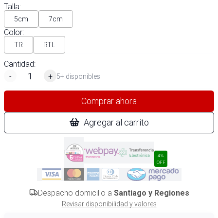
Talla
:
5cm
7cm
Color
:
TR
RTL
Cantidad:
-
+
5+ disponibles
Comprar ahora
Agregar al carrito
4%
OFF
Despacho domicilio a
Santiago y Regiones
Revisar disponibilidad y valores