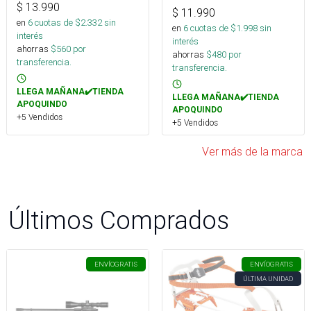
$
13.990
$
11.990
en
6
cuotas de $
2.332
sin
en
6
cuotas de $
1.998
sin
interés
interés
ahorras
$
560
por
ahorras
$
480
por
transferencia.
transferencia.
LLEGA MAÑANA✔️TIENDA
LLEGA MAÑANA✔️TIENDA
APOQUINDO
APOQUINDO
+5 Vendidos
+5 Vendidos
Ver más de la marca
Últimos Comprados
ENVÍO
GRATIS
ENVÍO
GRATIS
ÚLTIMA UNIDAD