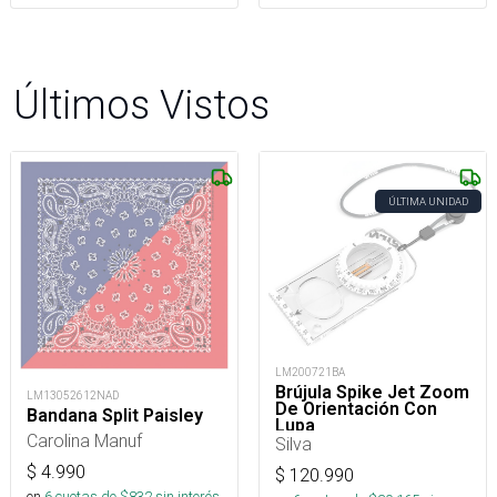
Últimos Vistos
ÚLTIMA UNIDAD
LM200721BA
Brújula Spike Jet Zoom
LM13052612NAD
De Orientación Con
Bandana Split Paisley
Lupa
Carolina Manuf
Silva
$
4.990
$
120.990
en
6
cuotas de $
832
sin interés