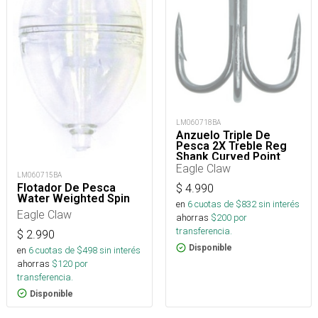
LM060718BA
Anzuelo Triple De
Pesca 2X Treble Reg
Shank Curved Point
Para Señuelos
Eagle Claw
LM060715BA
Flotador De Pesca
$
4.990
Water Weighted Spin
en
6
cuotas de $
832
sin interés
Eagle Claw
ahorras
$
200
por
transferencia.
$
2.990
Disponible
en
6
cuotas de $
498
sin interés
ahorras
$
120
por
transferencia.
Disponible