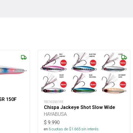
SR 150F
TEC102901FE
Chispa Jackeye Shot Slow Wide
HAYABUSA
$
9.990
en
6
cuotas de $
1.665
sin interés