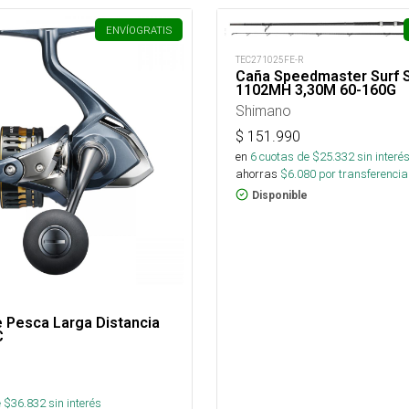
ENVÍO
GRATIS
TEC271025FE-R
Caña Speedmaster Surf S
1102MH 3,30M 60-160G
Shimano
$
151.990
en
6
cuotas de $
25.332
sin interé
ahorras
$
6.080
por transferencia
Disponible
 Pesca Larga Distancia
C
 $
36.832
sin interés