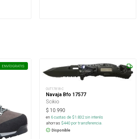
ENVÍO
GRATIS
OUT17818-C
Navaja Bfo 17577
Scikio
$
10.990
en
6
cuotas de $
1.832
sin interés
ahorras
$
440
por transferencia.
Disponible