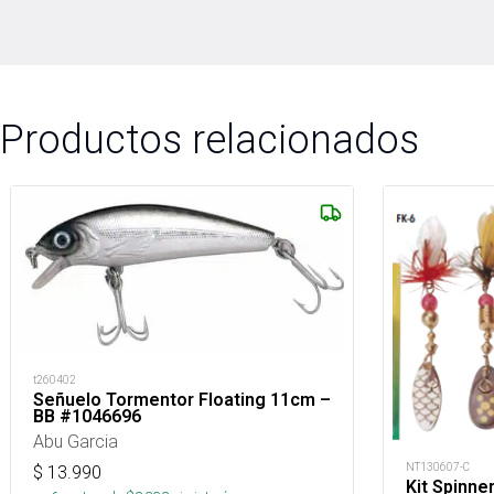
Productos relacionados
t260402
Señuelo Tormentor Floating 11cm –
BB #1046696
Abu Garcia
NT130607-C
$
13.990
Kit Spinne