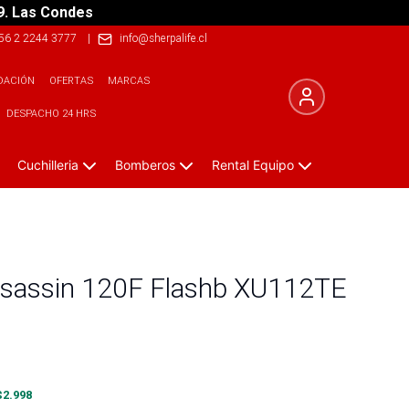
9. Las Condes
56 2 2244 3777
|
info@sherpalife.cl
DACIÓN
OFERTAS
MARCAS
DESPACHO 24 HRS
Cuchilleria
Bomberos
Rental Equipo
assassin 120F Flashb XU112TE
$
2.998