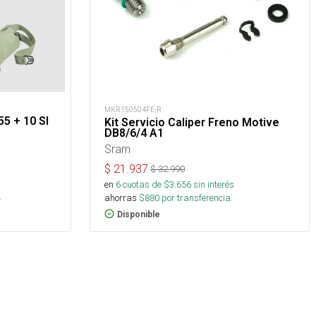
MKR150504FE-R
55 + 10 Sl
Kit Servicio Caliper Freno Motive
DB8/6/4 A1
Sram
$
21.937
$
32.990
s
en
6
cuotas de $
3.656
sin interés
.
ahorras
$
880
por transferencia.
Disponible