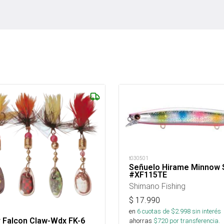
t030501
Señuelo Hirame Minnow 
#XF115TE
Shimano Fishing
$
17.990
en
6
cuotas de $
2.998
sin interés
r Falcon Claw-Wdx FK-6
ahorras
$
720
por transferencia.