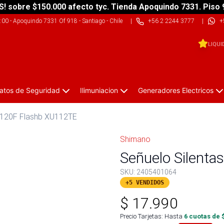
S! sobre $150.000 afecto tyc. Tienda Apoquindo 7331. Piso 
9:00
-
Apoquindo 7331 Of 918 - Santiago - Chile
|
+56 2 2244 3777
|
+
LIQUI
atos de Seguridad
Ilimuniacion
Generadores Electricos
n 120F Flashb XU112TE
Shimano
Señuelo Silent
SKU:
2405401064
+5 VENDIDOS
$
17.990
Precio Tarjetas: Hasta
6
cuotas de 