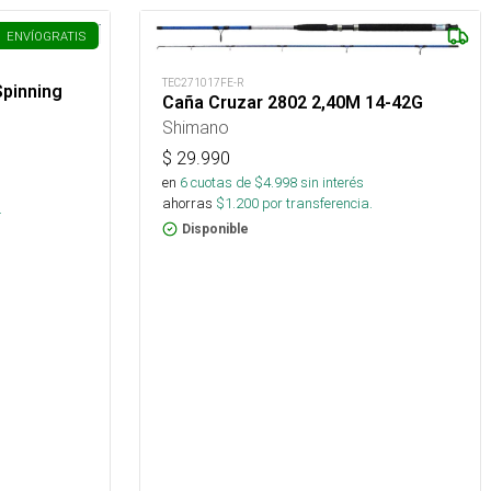
ENVÍO
GRATIS
TEC271017FE-R
pinning
Caña Cruzar 2802 2,40M 14-42G
Shimano
$
29.990
en
6
cuotas de $
4.998
sin interés
s
ahorras
$
1.200
por transferencia.
.
Disponible