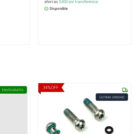
ahorras
$
400
por transferencia.
Disponible
34
%
OFF
ENVÍO
GRATIS
ÚLTIMA UNIDAD