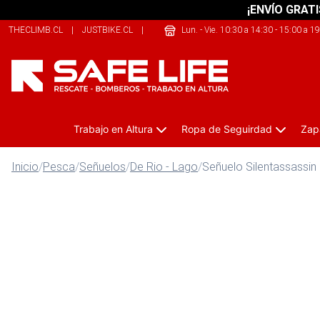
¡ENVÍO GRATI
THECLIMB.CL
|
JUSTBIKE.CL
|
209SPORTS.CL
Lun. - Vie. 10:30 a 14:30 - 15:00 a 1
Trabajo en Altura
Ropa de Seguirdad
Zap
Inicio
/
Pesca
/
Señuelos
/
De Rio - Lago
/
Señuelo Silentassassi