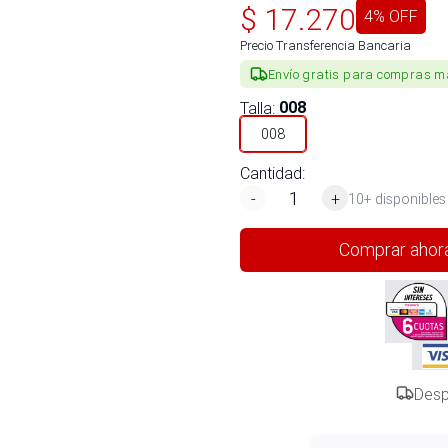
$
17.270
4
% OFF
Precio Transferencia Bancaria
Envío gratis para compras m
Talla
:
008
008
Cantidad:
-
+
10+ disponibles
Comprar ahor
Desp