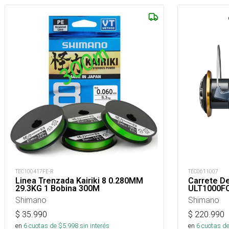
TEC100417FE-R
TEC0611007
Linea Trenzada Kairiki 8 0.280MM
Carrete De
29.3KG 1 Bobina 300M
ULT1000F
Shimano
Shimano
$
35.990
$
220.990
en
6
cuotas de $
5.998
sin interés
en
6
cuotas de