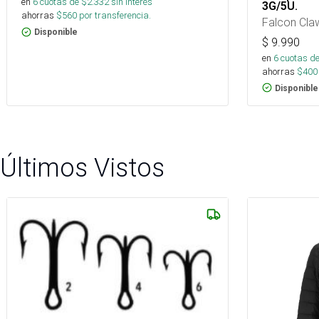
en
6
cuotas de $
2.332
sin interés
3G/5U.
ahorras
$
560
por transferencia.
Falcon Cla
Disponible
$
9.990
en
6
cuotas de
ahorras
$
400
Disponible
Últimos Vistos