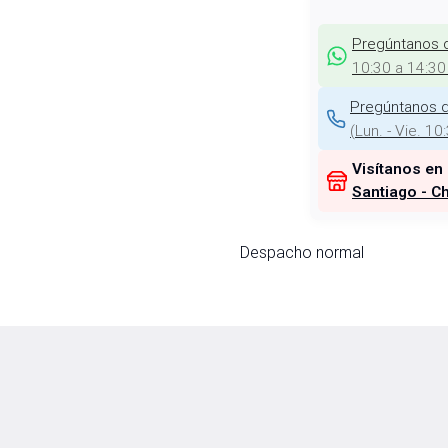
Pregúntanos 
10:30 a 14:30
Pregúntanos d
(
Lun. - Vie. 10
Visítanos en
Santiago - Ch
Despacho normal