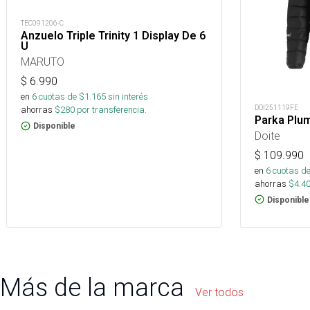
TEC091206-C
Anzuelo Triple Trinity 1 Display De 6
U
MARUTO
$
6.990
en
6
cuotas de $
1.165
sin interés
DOI251119FE
ahorras
$
280
por transferencia.
Parka Plu
Disponible
Doite
$
109.990
en
6
cuotas de
ahorras
$
4.4
Disponible
Más de la marca
Ver todos