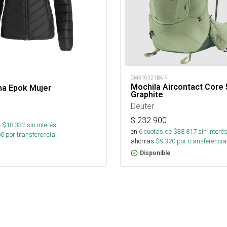
CM310321BA-R
Mochila Aircontact Core 
ma Epok Mujer
Graphite
Deuter
$
232.900
 $
18.332
sin interés
en
6
cuotas de $
38.817
sin interé
00
por transferencia.
ahorras
$
9.320
por transferencia
Disponible