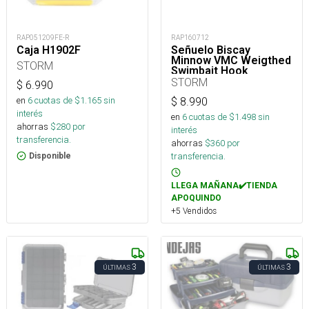
RAP051209FE-R
RAP160712
Caja H1902F
Señuelo Biscay
Minnow VMC Weigthed
STORM
Swimbait Hook
STORM
$
6.990
en
6
cuotas de $
1.165
sin
$
8.990
interés
en
6
cuotas de $
1.498
sin
ahorras
$
280
por
interés
transferencia.
ahorras
$
360
por
transferencia.
Disponible
LLEGA MAÑANA✔️TIENDA
APOQUINDO
+5 Vendidos
3
3
ÚLTIMAS
ÚLTIMAS