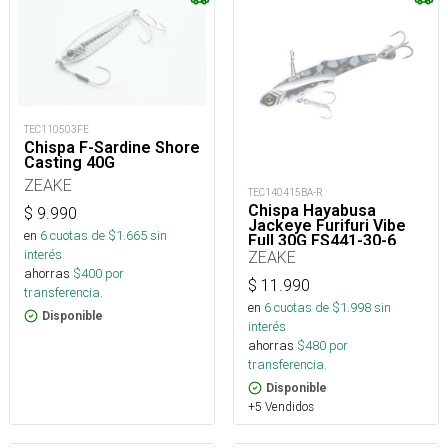
TEC110503FE
Chispa F-Sardine Shore
Casting 40G
ZEAKE
TEC140415BA-R
Chispa Hayabusa
$
9.990
Jackeye Furifuri Vibe
en
6
cuotas de $
1.665
sin
Full 30G FS441-30-6_
interés
ZEAKE
ahorras
$
400
por
$
11.990
transferencia.
en
6
cuotas de $
1.998
sin
Disponible
interés
ahorras
$
480
por
transferencia.
Disponible
+5 Vendidos