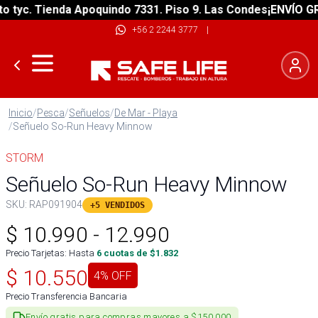
tyc. Tienda Apoquindo 7331. Piso 9. Las Condes
¡ENVÍO GRAT
+56 2 2244 3777
|
Inicio
/
Pesca
/
Señuelos
/
De Mar - Playa
/
Señuelo So-Run Heavy Minnow
STORM
Señuelo So-Run Heavy Minnow
SKU:
RAP091904
+5 VENDIDOS
$
10.990
-
12.990
Precio Tarjetas: Hasta
6
cuotas de $
1.832
$
10.550
4
% OFF
Precio Transferencia Bancaria
Envío gratis para compras mayores a $150.000