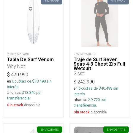
SIN STOCK
SIN STOCK
28682026BARB
27682026BARB
Tabla De Surf Venom
Traje de Surf Seven
Seas 4-3 Chest Zip Full
Why Not
Wetsuit
Sisstr
$
470.990
en
6
cuotas de $
78.498
sin
$
242.990
interés
en
6
cuotas de $
40.498
sin
ahorras
$
18.840
por
interés
transferencia.
ahorras
$
9.720
por
disponible
transferencia.
Sin stock
disponible
Sin stock
ENVÍO
GRATIS
ENVÍO
GRATIS