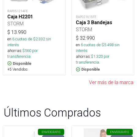
RAP051214FE
Caja H2201
RAP021615FE
Caja 3 Bandejas
STORM
STORM
$
13.990
$
32.990
en
6
cuotas de $
2.332
sin
interés
en
6
cuotas de $
5.498
sin
ahorras
$
560
por
interés
transferencia.
ahorras
$
1.320
por
transferencia.
Disponible
+5 Vendidos
Disponible
Ver más de la marca
Últimos Comprados
ENVÍO
GRATIS
ENVÍO
GRATIS