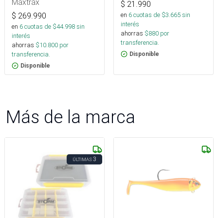
Maxtrax
$
21.990
en
6
cuotas de $
3.665
sin
$
269.990
interés
en
6
cuotas de $
44.998
sin
ahorras
$
880
por
interés
transferencia.
ahorras
$
10.800
por
transferencia.
Disponible
Disponible
Más de la marca
3
ÚLTIMAS