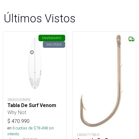
Últimos Vistos
ENVÍO
GRATIS
SIN STOCK
28682026BARB
Tabla De Surf Venom
Why Not
$
470.990
en
6
cuotas de $
78.498
sin
interés
LM060717BA-R