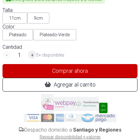
Talla
:
11cm
9cm
Color
:
Plateado
Plateado-Verde
Cantidad:
-
+
5+ disponibles
Comprar ahora
Agregar al carrito
4%
OFF
Despacho domicilio a
Santiago y Regiones
Revisar disponibilidad y valores