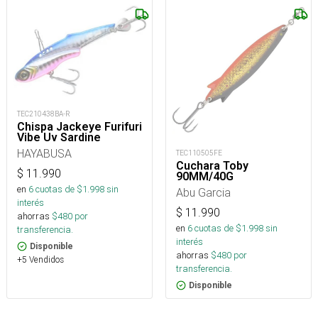
TEC210438BA-R
Chispa Jackeye Furifuri
Vibe Uv Sardine
HAYABUSA
TEC110505FE
Cuchara Toby
$
11.990
90MM/40G
en
6
cuotas de $
1.998
sin
Abu Garcia
interés
$
11.990
ahorras
$
480
por
en
6
cuotas de $
1.998
sin
transferencia.
interés
Disponible
ahorras
$
480
por
+5 Vendidos
transferencia.
Disponible