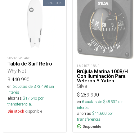
SIN STOCK
28582026BARB
Tabla de Surf Retro
LM210711BA-R
Why Not
Brújula Marina 100B/H
Con Iluminación Para
$
440.990
Veleros Y Yates
Silva
en
6
cuotas de $
73.498
sin
interés
$
289.990
ahorras
$
17.640
por
en
6
cuotas de $
48.332
sin
transferencia.
interés
disponible
Sin stock
ahorras
$
11.600
por
transferencia.
Disponible