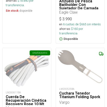
ahorras
$
18.840
por
Anzuelo De Pesca
Baitholder Con
transferencia.
Sujetador De Carnada
disponible
Sin stock
Eagle Claw
$
3.990
en
6
cuotas de $
665
sin interés
ahorras
$
160
por
transferencia.
Disponible
ENVÍO
GRATIS
LM200525BA
LM260611BA
Cuchara Tenedor
Cuerda De
Titanium Folding Spork
Recuperación Cinética
Vargo
Recovery Rope 10 Mt