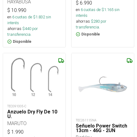
HAYABUSA
$
6.990
en
6
cuotas de $
1.165
sin
$
10.990
interés
en
6
cuotas de $
1.832
sin
ahorras
$
280
por
interés
transferencia.
ahorras
$
440
por
transferencia.
Disponible
Disponible
TEC091005-C
Anzuelo Dry Fly De 10
U.
TEC261115NA
MARUTO
Señuelo Power Switch
13cm - 46G - 2UN
$
1.990