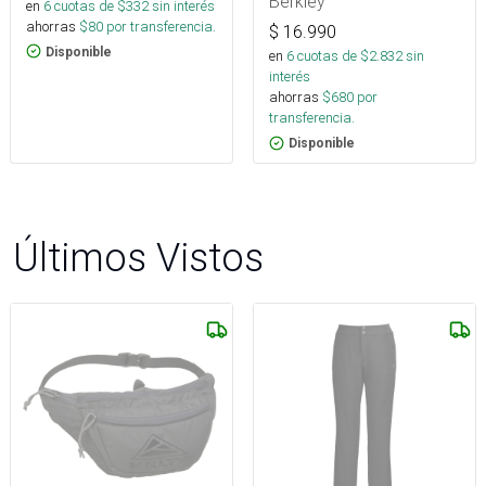
Berkley
en
6
cuotas de $
332
sin interés
ahorras
$
80
por transferencia.
$
16.990
Disponible
en
6
cuotas de $
2.832
sin
interés
ahorras
$
680
por
transferencia.
Disponible
Últimos Vistos