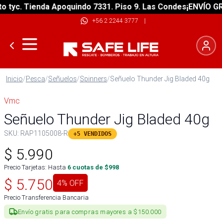
tyc. Tienda Apoquindo 7331. Piso 9. Las Condes
¡ENVÍO GRAT
+56 2 2244 3777
|
Inicio
/
Pesca
/
Señuelos
/
Spinners
/
Señuelo Thunder Jig Bladed 40g
Vmc
Señuelo Thunder Jig Bladed 40g
SKU:
RAP1105008-R
+5 VENDIDOS
$
5.990
Precio Tarjetas: Hasta
6
cuotas de $
998
$
5.750
4
% OFF
Precio Transferencia Bancaria
Envío gratis para compras mayores a $150.000