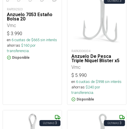
3
ÚLTIMAS
RAP092503
Anzuelo 7053 Estaño
Bolsa 20
Vmc
$
3.990
en
6
cuotas de $
665
sin interés
ahorras
$
160
por
transferencia.
RAPA3006004
Anzuelo De Pesca
Disponible
Triple Níquel Blister x5
Vmc
$
5.990
en
6
cuotas de $
998
sin interés
ahorras
$
240
por
transferencia.
Disponible
3
3
ÚLTIMAS
ÚLTIMAS