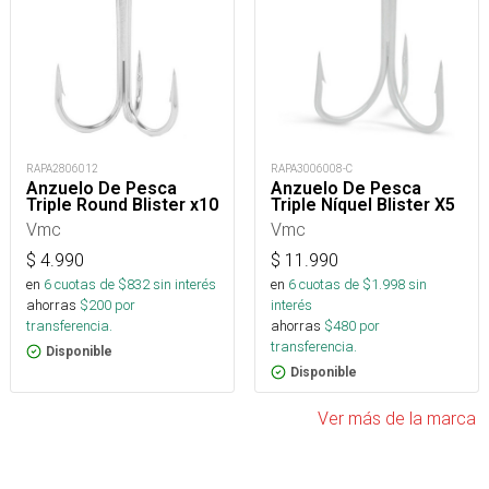
RAPA2806012
RAPA3006008-C
Anzuelo De Pesca
Anzuelo De Pesca
Triple Round Blister x10
Triple Níquel Blister X5
Vmc
Vmc
$
4.990
$
11.990
en
6
cuotas de $
832
sin interés
en
6
cuotas de $
1.998
sin
ahorras
$
200
por
interés
transferencia.
ahorras
$
480
por
transferencia.
Disponible
Disponible
Ver más de la marca