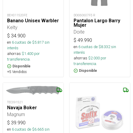
BEH011520FE
DOI060607FE-R
Banano Unisex Warbler
Pantalon Largo Barry
Mujer
Kelty
Doite
$
34.900
$
49.990
en
6
cuotas de $
5.817
sin
en
6
cuotas de $
8.332
sin
interés
interés
ahorras
$
1.400
por
ahorras
$
2.000
por
transferencia.
transferencia.
Disponible
Disponible
+5 Vendidos
TEC091521
Navaja Boker
Magnum
$
39.990
en
6
cuotas de $
6.665
sin