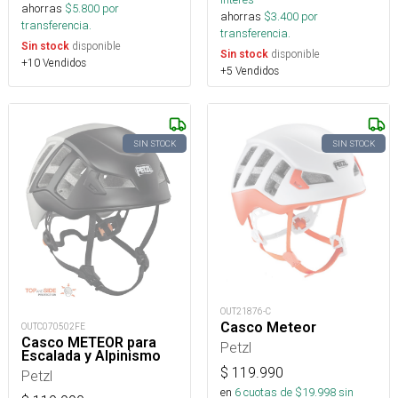
ahorras
$
5.800
por
ahorras
$
3.400
por
transferencia.
transferencia.
disponible
Sin stock
disponible
Sin stock
+10 Vendidos
+5 Vendidos
SIN STOCK
SIN STOCK
OUT21876-C
Casco Meteor
OUTC070502FE
Casco METEOR para
Petzl
Escalada y Alpinismo
$
119.990
Petzl
en
6
cuotas de $
19.998
sin