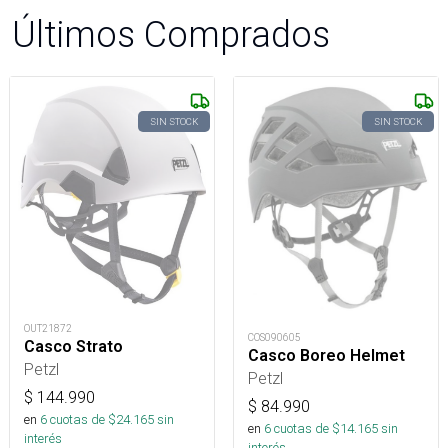
Últimos Comprados
SIN STOCK
SIN STOCK
OUT21872
COS090605
Casco Strato
Casco Boreo Helmet
Petzl
Petzl
$
144.990
$
84.990
en
6
cuotas de $
24.165
sin
en
6
cuotas de $
14.165
sin
interés
interés