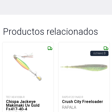
Productos relacionados
3
ÚLTIMAS
TEC140416BA-R
RAP041201NAD-R
Chispa Jackeye
Crush City Freeloader
Makimaki Uv Gold
RAPALA
Fs417-40-4_