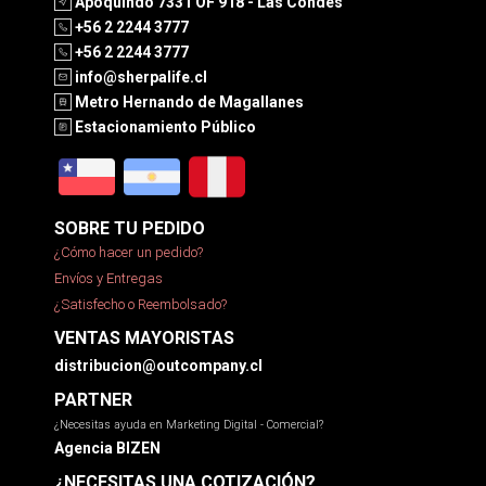
Apoquindo 7331 OF 918 - Las Condes
+56 2 2244 3777
+56 2 2244 3777
info@sherpalife.cl
Metro Hernando de Magallanes
Estacionamiento Público
SOBRE TU PEDIDO
¿Cómo hacer un pedido?
Envíos y Entregas
¿Satisfecho o Reembolsado?
VENTAS MAYORISTAS
distribucion@outcompany.cl
PARTNER
¿Necesitas ayuda en Marketing Digital - Comercial?
Agencia BIZEN
¿NECESITAS UNA COTIZACIÓN?