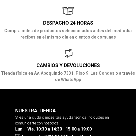
DESPACHO 24 HORAS
Compra miles de productos seleccionados antes del mediodía
recibes en el mismo día en cientos de comunas
CAMBIOS Y DEVOLUCIONES
Tienda física en Av. Apoquindo 7331, Piso 9, Las Condes o a través
de WhatsApp
NUESTRA TIENDA
Si es una duda o necesitas ayuda tecnica, no dudes en
comunicarte con nosotros
Lun. - Vie. 10:30 a 14:30 - 15:00 a 19:00