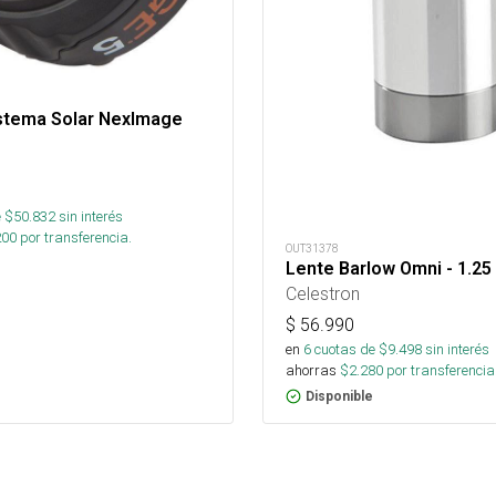
stema Solar NexImage
 $
50.832
sin interés
200
por transferencia.
OUT31378
Lente Barlow Omni - 1.25 
Celestron
$
56.990
en
6
cuotas de $
9.498
sin interés
ahorras
$
2.280
por transferencia
Disponible