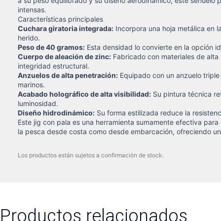
a su peso equilibrado y su diseño aerodinámico, este señuelo 
intensas.
Características principales
Cuchara giratoria integrada:
Incorpora una hoja metálica en la
herido.
Peso de 40 gramos:
Esta densidad lo convierte en la opción i
Cuerpo de aleación de zinc:
Fabricado con materiales de alta
integridad estructural.
Anzuelos de alta penetración:
Equipado con un anzuelo triple d
marinos.
Acabado holográfico de alta visibilidad:
Su pintura técnica re
luminosidad.
Diseño hidrodinámico:
Su forma estilizada reduce la resistenc
Este jig con pala es una herramienta sumamente efectiva para 
la pesca desde costa como desde embarcación, ofreciendo una
Los productos están sujetos a confirmación de stock.
Productos relacionados