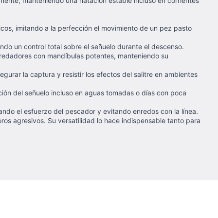
mente, manteniendo una natación estable incluso en corrientes
icos, imitando a la perfección el movimiento de un pez pasto
do un control total sobre el señuelo durante el descenso.
epredadores con mandíbulas potentes, manteniendo su
urar la captura y resistir los efectos del salitre en ambientes
cción del señuelo incluso en aguas tomadas o días con poca
zando el esfuerzo del pescador y evitando enredos con la línea.
os agresivos. Su versatilidad lo hace indispensable tanto para