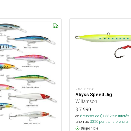
RAP130701-C
Abyss Speed Jig
Williamson
$
7.990
en
6
cuotas de $
1.332
sin interés
ahorras
$
320
por transferencia.
Disponible