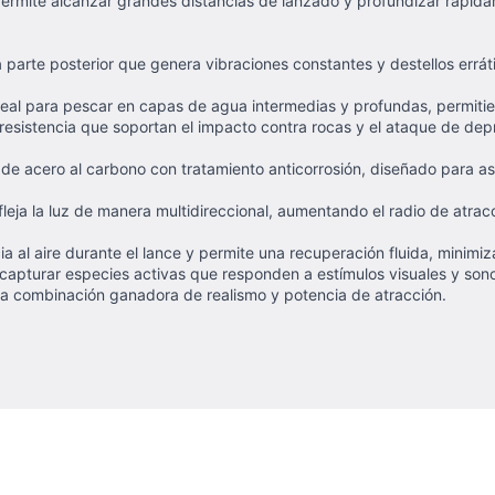
permite alcanzar grandes distancias de lanzado y profundizar rápida
 parte posterior que genera vibraciones constantes y destellos errát
deal para pescar en capas de agua intermedias y profundas, permitien
 resistencia que soportan el impacto contra rocas y el ataque de d
e acero al carbono con tratamiento anticorrosión, diseñado para aseg
fleja la luz de manera multidireccional, aumentando el radio de atra
ia al aire durante el lance y permite una recuperación fluida, minimi
capturar especies activas que responden a estímulos visuales y sonor
 combinación ganadora de realismo y potencia de atracción.