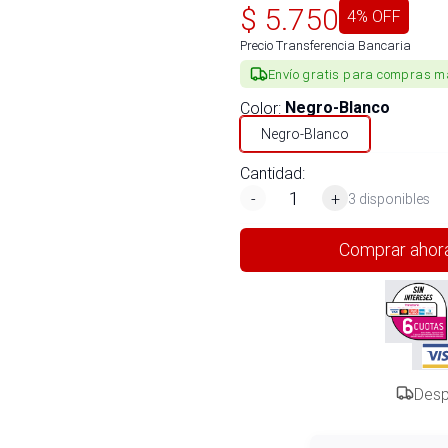
$
5.750
4
% OFF
Precio Transferencia Bancaria
Envío gratis para compras m
Color
:
Negro-Blanco
Negro-Blanco
Cantidad:
-
+
3 disponibles
Comprar ahor
Desp