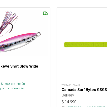
ckeye Shot Slow Wide
 $
1.665
sin interés
TEC241110NA-R
por transferencia.
Carnada Surf Bytes GSG
Berkley
$
14.990