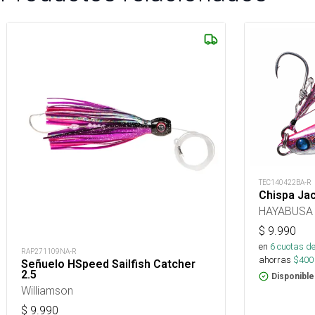
TEC140422BA-R
Chispa Ja
HAYABUSA
$
9.990
en
6
cuotas de
RAP271109NA-R
ahorras
$
400
Señuelo HSpeed Sailfish Catcher
2.5
Disponible
Williamson
$
9.990