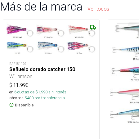
Más de la marca
Ver todos
RAP181126
Señuelo dorado catcher 150
Williamson
$
11.990
en
6
cuotas de $
1.998
sin interés
ahorras
$
480
por transferencia.
Disponible