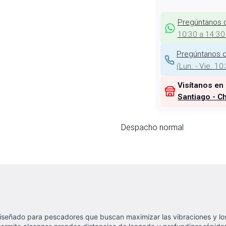
Pregúntanos 
10:30 a 14:30
Pregúntanos d
(
Lun. - Vie. 10
Visítanos en
Santiago - Ch
Despacho normal
señado para pescadores que buscan maximizar las vibraciones y los d