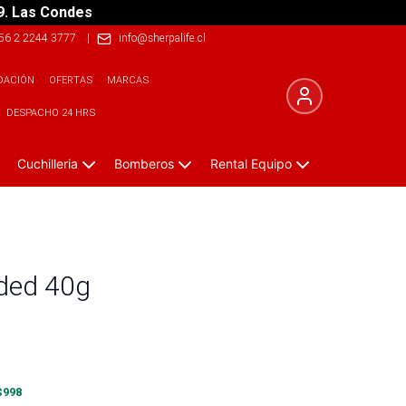
9. Las Condes
56 2 2244 3777
|
info@sherpalife.cl
DACIÓN
OFERTAS
MARCAS
DESPACHO 24 HRS
Cuchilleria
Bomberos
Rental Equipo
aded 40g
$
998