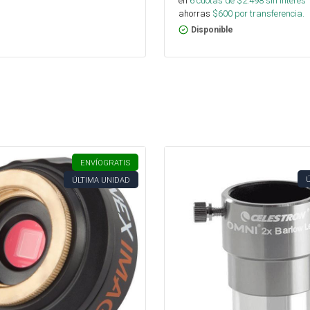
en
6
cuotas de $
2.498
sin interés
ahorras
$
600
por transferencia.
Disponible
ENVÍO
GRATIS
ÚLTIMA UNIDAD