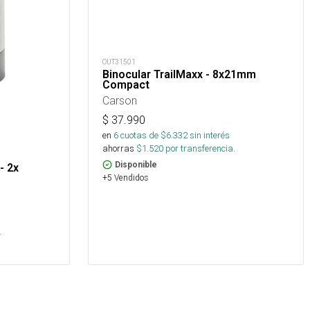
OUT31501
Binocular TrailMaxx - 8x21mm
Compact
Carson
$
37.990
en
6
cuotas de $
6.332
sin interés
ahorras
$
1.520
por transferencia.
Disponible
- 2x
+5 Vendidos
.