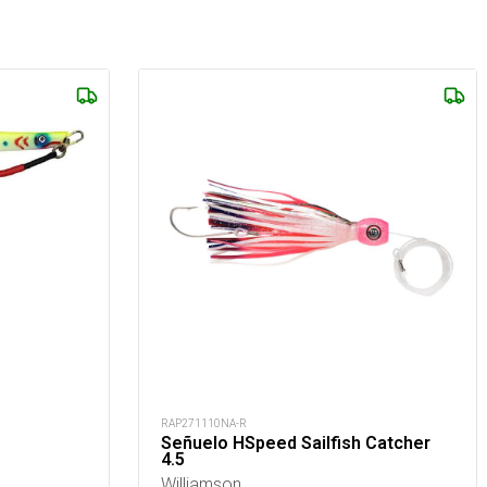
RAP271110NA-R
Señuelo HSpeed Sailfish Catcher
4.5
Williamson