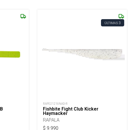
3
ÚLTIMAS
RAP021216NAD-R
SB
Fishbite Fight Club Kicker
Haymacker
RAPALA
$
9.990