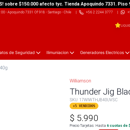
S! sobre $150.000 afecto tyc. Tienda Apoquindo 7331. Piso 
9:00
-
Apoquindo 7331 Of 918 - Santiago - Chile
|
+56 2 2244 3777
|
+
LIQUI
atos de Seguridad
Ilimuniacion
Generadores Electricos
 40g
Williamson
Thunder Jig Bl
SKU:
17WIWTHJB40UVSC
+5 VENDIDOS
$
5.990
Precio Tarjetas: Hasta
6
cuotas de 