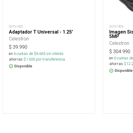
OUT31405
OUT31409
Adaptador T Universal - 1.25'
Imagen Si
5MP
Celestron
Celestron
$
39.990
$
304.990
en
6
cuotas de $
6.665
sin interés
en
6
cuotas de
ahorras
$
1.600
por transferencia.
ahorras
$
12.
Disponible
Disponible