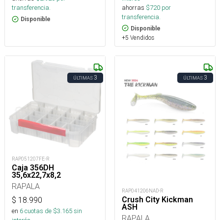
ahorras
$
720
por
transferencia.
transferencia.
Disponible
Disponible
+5 Vendidos
3
3
ÚLTIMAS
ÚLTIMAS
RAP051207FE-R
Caja 356DH
35,6x22,7x8,2
RAPALA
RAP041206NAD-R
Crush City Kickman
$
18.990
ASH
en
6
cuotas de $
3.165
sin
RAPALA