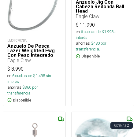
Anzuelo Jig Con
Cabeza Redonda Ball
Head
Eagle Claw
$
11.990
en
6
cuotas de $
1.998
sin
interés
LM070707BA
ahorras
$
480
por
Anzuelo De Pesca
transferencia.
Lazer Weighted Ewg
Con Peso Integrado
Disponible
(1.8 Gramos)
Eagle Claw
$
8.990
en
6
cuotas de $
1.498
sin
interés
ahorras
$
360
por
transferencia.
Disponible
2
ÚLTIMAS