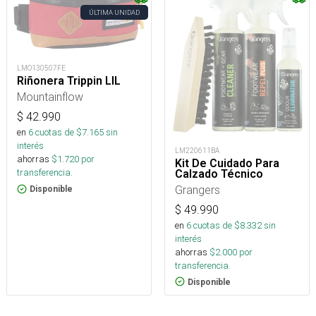
ÚLTIMA UNIDAD
LMO130507FE
Riñonera Trippin LIL
Mountainflow
$
42.990
en
6
cuotas de $
7.165
sin
interés
LM220611BA
ahorras
$
1.720
por
Kit De Cuidado Para
transferencia.
Calzado Técnico
Grangers
Disponible
$
49.990
en
6
cuotas de $
8.332
sin
interés
ahorras
$
2.000
por
transferencia.
Disponible