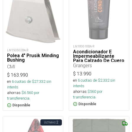
LM180618BA-R
LM150502BA-R
Acondicionador E
Polea 4" Prusik Minding
Impermeabilizante
Bushing
Para Calzado De Cuero
75 Ml
Grangers
CMI
$
13.990
$
163.990
en
6
cuotas de $
2.332
sin
en
6
cuotas de $
27.332
sin
interés
interés
ahorras
$
560
por
ahorras
$
6.560
por
transferencia.
transferencia.
Disponible
Disponible
2
ÚLTIMAS