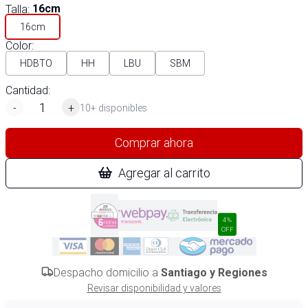
Talla
:
16cm
16cm
Color
:
HDBTO
HH
LBU
SBM
Cantidad:
-
+
10+ disponibles
Comprar ahora
Agregar al carrito
4%
OFF
Despacho domicilio a
Santiago y Regiones
Revisar disponibilidad y valores