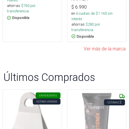
interés
ahorras
$
760
por
$
6.990
transferencia.
en
6
cuotas de $
1.165
sin
Disponible
interés
ahorras
$
280
por
transferencia.
Disponible
Ver más de la marca
Últimos Comprados
ENVÍO
GRATIS
ÚLTIMA UNIDAD
2
ÚLTIMAS