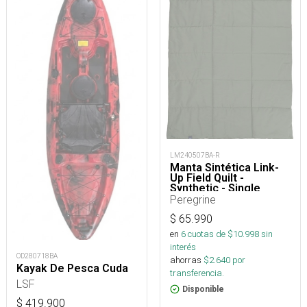
LM240507BA-R
Manta Sintética Link-
Up Field Quilt -
Synthetic - Single
Peregrine
$
65.990
en
6
cuotas de $
10.998
sin
interés
OD280718BA
ahorras
$
2.640
por
Kayak De Pesca Cuda
transferencia.
LSF
Disponible
$
419.900