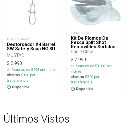
LM070705BA
Kit De Plomos De
TEC251105NA-R
Pesca Split Shot
Destorcedor #4 Barrel
Removibles Surtidos
SW Safety Snap NG 8U
124 Piezas
Eagle Claw
MUSTAD
$
7.990
$
2.990
en
6
cuotas de $
1.332
sin
en
6
cuotas de $
498
sin interés
interés
ahorras
$
120
por
ahorras
$
320
por
transferencia.
transferencia.
Disponible
Disponible
Últimos Vistos