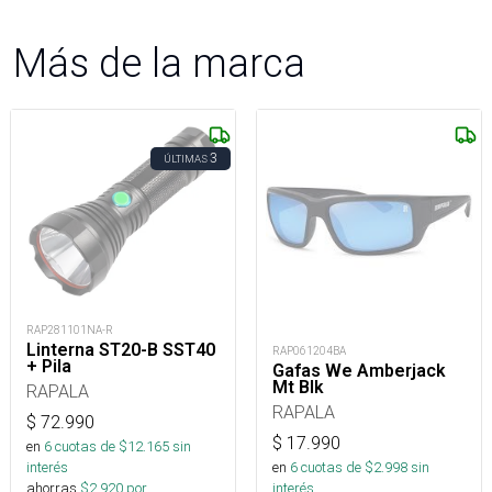
Más de la marca
3
ÚLTIMAS
RAP281101NA-R
Linterna ST20-B SST40
RAP061204BA
+ Pila
Gafas We Amberjack
Mt Blk
RAPALA
RAPALA
$
72.990
$
17.990
en
6
cuotas de $
12.165
sin
en
6
cuotas de $
2.998
sin
interés
interés
ahorras
$
2.920
por