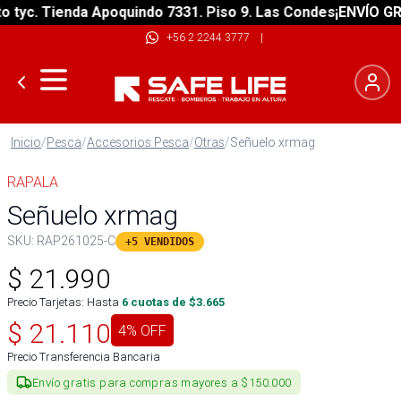
yc. Tienda Apoquindo 7331. Piso 9. Las Condes
¡ENVÍO GRATI
+56 2 2244 3777
|
Inicio
/
Pesca
/
Accesorios Pesca
/
Otras
/
Señuelo xrmag
RAPALA
Señuelo xrmag
SKU:
RAP261025-C
+5 VENDIDOS
$
21.990
Precio Tarjetas: Hasta
6
cuotas de $
3.665
$
21.110
4
% OFF
Precio Transferencia Bancaria
Envío gratis para compras mayores a $150.000