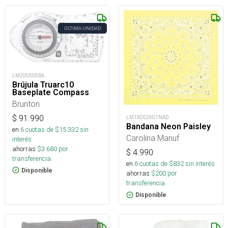
ÚLTIMA UNIDAD
LM200506BA
Brújula Truarc10
Baseplate Compass
Brunton
$
91.990
LM19052601NAD
Bandana Neon Paisley
en
6
cuotas de $
15.332
sin
Carolina Manuf
interés
ahorras
$
3.680
por
$
4.990
transferencia.
en
6
cuotas de $
832
sin interés
Disponible
ahorras
$
200
por
transferencia.
Disponible