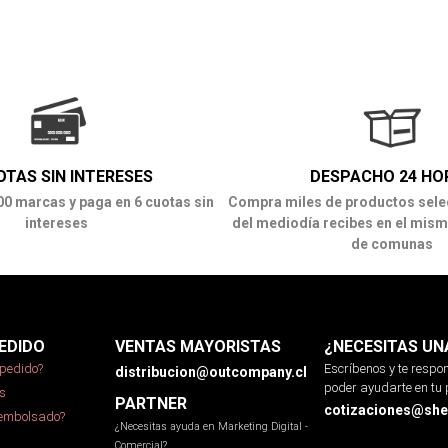
OTAS SIN INTERESES
DESPACHO 24 HO
00 marcas y paga en 6 cuotas sin
Compra miles de productos sele
intereses
del mediodía recibes en el mism
de comunas
EDIDO
VENTAS MAYORISTAS
¿NECESITAS UN
pedido?
Escríbenos y te resp
distribucion@outcompany.cl
poder ayudarte en tu 
s
PARTNER
cotizaciones@sher
eembolsado?
¿Necesitas ayuda en Marketing Digital -
Comercial?