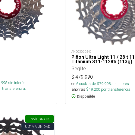
AND030605-C
Piñon Ultra Light 11 / 28 t 11 
Titanium S11-1128ti (113g)
Seqlite
$
479.990
.998
sin interés
en
6
cuotas de $
79.998
sin interés
 transferencia.
ahorras
$
19.200
por transferencia.
Disponible
ENVÍO
GRATIS
ÚLTIMA UNIDAD