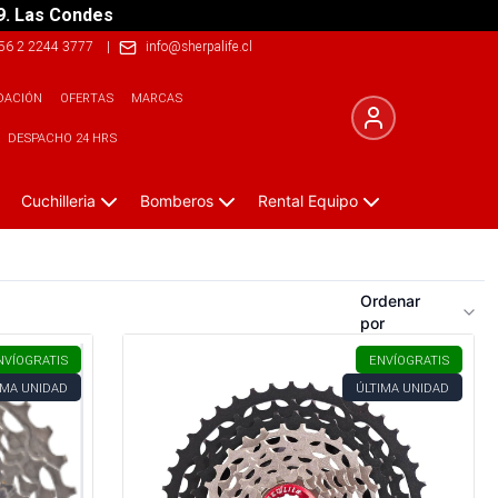
9. Las Condes
56 2 2244 3777
|
info@sherpalife.cl
DACIÓN
OFERTAS
MARCAS
DESPACHO 24 HRS
Cuchilleria
Bomberos
Rental Equipo
Ordenar
por
NVÍO
GRATIS
ENVÍO
GRATIS
IMA UNIDAD
ÚLTIMA UNIDAD