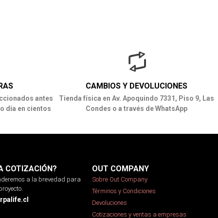
RAS
CAMBIOS Y DEVOLUCIONES
ccionados antes
Tienda física en Av. Apoquindo 7331, Piso 9, Las
o día en cientos
Condes o a través de WhatsApp
A COTIZACIÓN?
OUT COMPANY
onderemos a la brevedad para
Sobre Out Company
proyecto.
Términos y Condiciones
palife.cl
Devoluciones
Cotizaciones y ventas a empresas