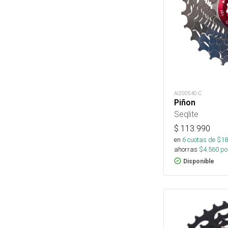
AI200540-C
Piñon
Seqlite
$
113.990
en
6
cuotas de $
18
ahorras
$
4.560
por
Disponible