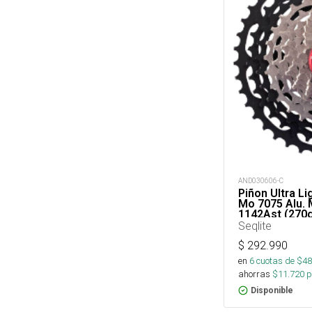
AND030606-C
Piñon Ultra Lig
Mo 7075 Alu. 
1142Ast (270
Seqlite
$
292.990
en
6
cuotas de $
48
ahorras
$
11.720
p
Disponible