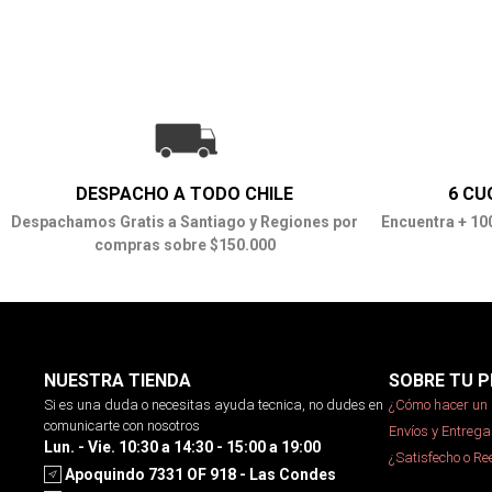
DESPACHO A TODO CHILE
6 CU
Despachamos Gratis a Santiago y Regiones por
Encuentra + 10
compras sobre $150.000
NUESTRA TIENDA
SOBRE TU P
Si es una duda o necesitas ayuda tecnica, no dudes en
¿Cómo hacer un 
comunicarte con nosotros
Envíos y Entrega
Lun. - Vie. 10:30 a 14:30 - 15:00 a 19:00
¿Satisfecho o R
Apoquindo 7331 OF 918 - Las Condes