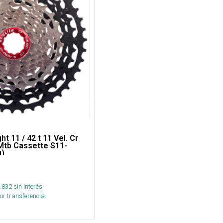
ht 11 / 42 t 11 Vel. Cr
Mtb Cassette S11-
g)
.832
sin interés
or transferencia.