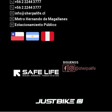
+56 2 2244 3777
+56 2 2244 3777
info@sherpalife.cl
Metro Hernando de Magallanes
Estacionamiento Público
SIGUENOS
@sherpalife