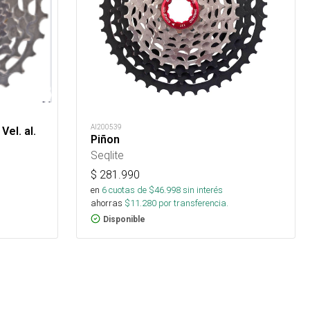
AI200539
Vel. al.
Piñon
Seqlite
$
281.990
en
6
cuotas de $
46.998
sin interés
ahorras
$
11.280
por transferencia.
Disponible