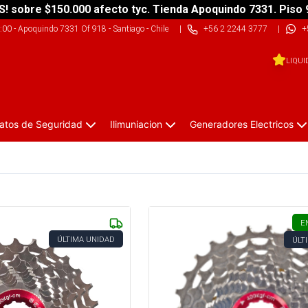
S! sobre $150.000 afecto tyc. Tienda Apoquindo 7331. Piso 
9:00
-
Apoquindo 7331 Of 918 - Santiago - Chile
|
+56 2 2244 3777
|
+
LIQUI
atos de Seguridad
Ilimuniacion
Generadores Electricos
E
ÚLTIMA UNIDAD
ÚLT