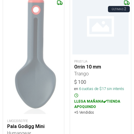
2
ÚLTIMAS
PRU01JA
Orrin 10 mm
Trango
$
100
en
6
cuotas de $
17
sin interés
LLEGA MAÑANA✔️TIENDA
APOQUINDO
+5 Vendidos
LMO220507FE
Pala Godigg Mini
Humangear