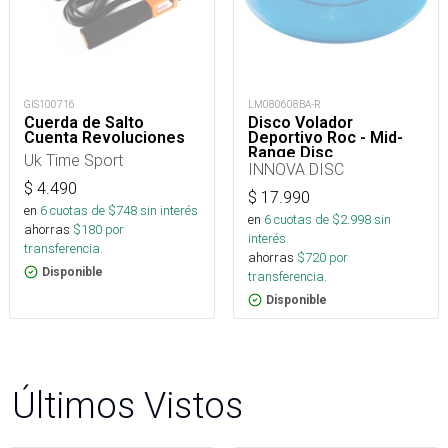
GIS100716
LM080608BA-R
Cuerda de Salto
Disco Volador
Cuenta Revoluciones
Deportivo Roc - Mid-
Range Disc
Uk Time Sport
INNOVA DISC
$
4.490
$
17.990
en
6
cuotas de $
748
sin interés
en
6
cuotas de $
2.998
sin
ahorras
$
180
por
interés
transferencia.
ahorras
$
720
por
Disponible
transferencia.
Disponible
Últimos Vistos