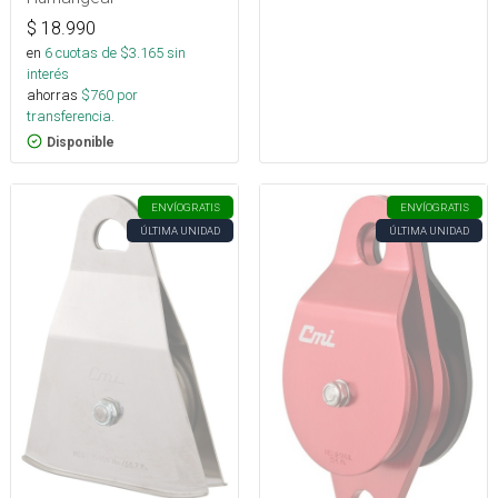
$
18.990
en
6
cuotas de $
3.165
sin
interés
ahorras
$
760
por
transferencia.
Disponible
ENVÍO
GRATIS
ENVÍO
GRATIS
ÚLTIMA UNIDAD
ÚLTIMA UNIDAD