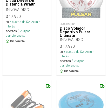
Disco Driver De
Distancia Wraith
INNOVA DISC
$
17.990
en
6
cuotas de $
2.998
sin
LM080602BA
interés
Disco Volador
ahorras
$
720
por
Deportivo Pulsar
Ultimate
transferencia.
INNOVA DISC
Disponible
$
17.990
en
6
cuotas de $
2.998
sin
interés
ahorras
$
720
por
transferencia.
Disponible