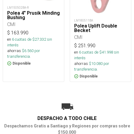
LM150502BA-R
Polea 4" Prusik Minding
Bushing
LM180511BA
CMI
Polea Uplift Double
Becket
$
163.990
CMI
en
6
cuotas de $
27.332
sin
interés
$
251.990
ahorras
$
6.560
por
en
6
cuotas de $
41.998
sin
transferencia.
interés
ahorras
$
10.080
por
Disponible
transferencia.
Disponible
DESPACHO A TODO CHILE
Despachamos Gratis a Santiago y Regiones por compras sobre
$150.000