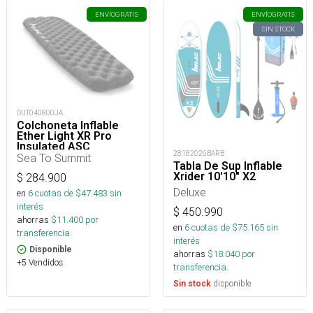
ENVÍO
GRATIS
ENVÍO
GRATIS
SIN STOCK
OUT040800JA
Colchoneta Inflable
Ether Light XR Pro
Insulated ASC
28182026BARB
Rect.Reg.Wide
Sea To Summit
Tabla De Sup Inflable
Xrider 10'10" X2
$
284.900
Deluxe
en
6
cuotas de $
47.483
sin
interés
$
450.990
ahorras
$
11.400
por
en
6
cuotas de $
75.165
sin
transferencia.
interés
Disponible
ahorras
$
18.040
por
+5 Vendidos
transferencia.
disponible
Sin stock