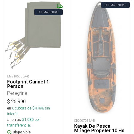
ÚLTIMA UNIDAD
ÚLTIMA UNIDAD
LM210533BA-R
Footprint Gannet 1
Person
Peregrine
$
26.990
en
6
cuotas de $
4.498
sin
interés
ahorras
$
1.080
por
OD290703BA-R
transferencia.
Kayak De Pesca
Mirage Propeler 10 Hd
Disponible