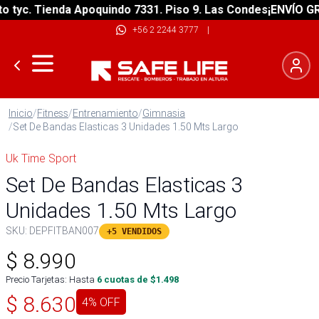
yc. Tienda Apoquindo 7331. Piso 9. Las Condes
¡ENVÍO GRATI
+56 2 2244 3777
|
Inicio
/
Fitness
/
Entrenamiento
/
Gimnasia
/
Set De Bandas Elasticas 3 Unidades 1.50 Mts Largo
Uk Time Sport
Set De Bandas Elasticas 3
Unidades 1.50 Mts Largo
SKU:
DEPFITBAN007
+5 VENDIDOS
$
8.990
Precio Tarjetas: Hasta
6
cuotas de $
1.498
$
8.630
4
% OFF