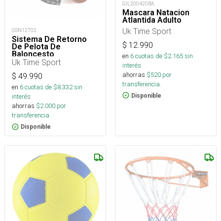
GIL200420BA
Mascara Natacion
Atlantida Adulto
Uk Time Sport
GSN12702
Sistema De Retorno
$
12.990
De Pelota De
Baloncesto
en
6
cuotas de $
2.165
sin
Uk Time Sport
interés
ahorras
$
520
por
$
49.990
transferencia.
en
6
cuotas de $
8.332
sin
Disponible
interés
ahorras
$
2.000
por
transferencia.
Disponible