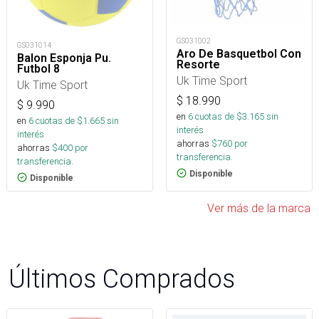
GS031002
GS031014
Aro De Basquetbol Con
Balon Esponja Pu.
Resorte
Futbol 8
Uk Time Sport
Uk Time Sport
$
18.990
$
9.990
en
6
cuotas de $
3.165
sin
en
6
cuotas de $
1.665
sin
interés
interés
ahorras
$
760
por
ahorras
$
400
por
transferencia.
transferencia.
Disponible
Disponible
Ver más de la marca
Últimos Comprados