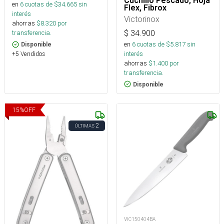
Cuchillo Pescado, Hoja
en
6
cuotas de $
34.665
sin
Flex, Fibrox
interés
Victorinox
ahorras
$
8.320
por
$
34.900
transferencia.
en
6
cuotas de $
5.817
sin
Disponible
interés
+5 Vendidos
ahorras
$
1.400
por
transferencia.
Disponible
15
%
OFF
2
ÚLTIMAS
VIC150404BA