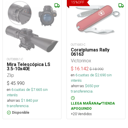
15
%
OFF
OUT1683-C
Coratplumas Rally
06163
OUT38861-C
Victorinox
Mira Telescópica LS
3.5-10x40E
$
16.142
$
18.990
Zlip
en
6
cuotas de $
2.690
sin
interés
$
45.990
ahorras
$
650
por
en
6
cuotas de $
7.665
sin
transferencia.
interés
ahorras
$
1.840
por
LLEGA MAÑANA✔️TIENDA
transferencia.
APOQUINDO
Disponible
+20 Vendidos