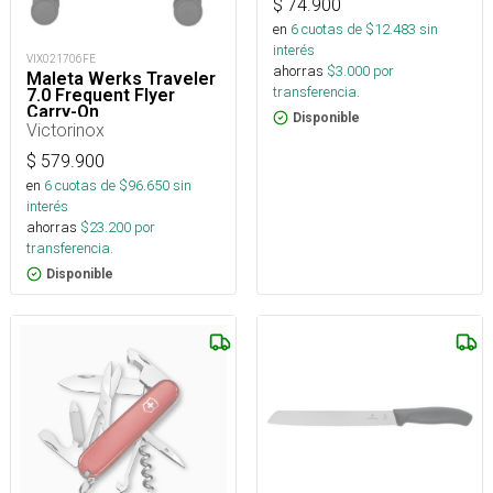
$
74.900
en
6
cuotas de $
12.483
sin
interés
VIX021706FE
ahorras
$
3.000
por
Maleta Werks Traveler
transferencia.
7.0 Frequent Flyer
Carry-On
Disponible
Victorinox
$
579.900
en
6
cuotas de $
96.650
sin
interés
ahorras
$
23.200
por
transferencia.
Disponible