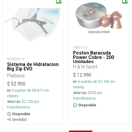
TN061116
Poston Baracuda
Power Cobre - 200
NC160521-C
Unidades
Sistema de Hidratacion
H & N Sport
Big Zip EVO
$
12.990
Platypus
en
6
cuotas de $
2.165
sin
$
52.900
interés
en
6
cuotas de $
8.817
sin
ahorras
$
520
por
interés
transferencia.
ahorras
$
2.120
por
Disponible
transferencia.
Disponible
+5 Vendidos