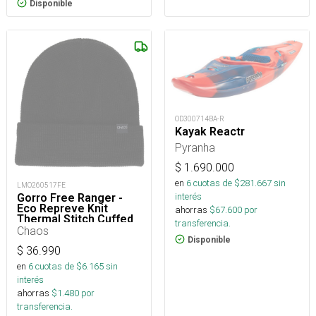
Disponible
OD300714BA-R
Kayak Reactr
Pyranha
$
1.690.000
en
6
cuotas de $
281.667
sin
LMO260517FE
interés
Gorro Free Ranger -
Eco Repreve Knit
ahorras
$
67.600
por
Thermal Stitch Cuffed
transferencia.
Two Layer Beanie
Chaos
Osfm
Disponible
$
36.990
en
6
cuotas de $
6.165
sin
interés
ahorras
$
1.480
por
transferencia.