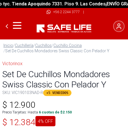
c. Tienda Apoquindo 7331. Piso 9. Las Condes
¡ENVÍO GRATIS
+56 2 2244 3777
|
Inicio
/
Cuchillería
/
Cuchillos
/
Cuchillo Cocina
/
Set De Cuchillos Mondadores Swiss Classic Con Pelador Y
Victorinox
Set De Cuchillos Mondadores
Swiss Classic Con Pelador Y
SKU:
VIC190103NAD-R
+5 VENDIDOS
$
12.900
Precio Tarjetas: Hasta
6
cuotas de $
2.150
$
12.384
4
% OFF