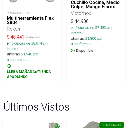
Cuchillo Cocina, Medio
Golpe, Mango Fibrox
Victorinox
ROXJA280101-R
Multiherramienta Flex
$
44.900
S804
en
6
cuotas de $
7.483
sin
Roxon
interés
$
48.441
$
56.990
ahorras
$
1.800
por
en
6
cuotas de $
8.074
sin
transferencia.
interés
Disponible
ahorras
$
1.940
por
transferencia.
LLEGA MAÑANA✔️TIENDA
APOQUINDO
Últimos Vistos
ENVÍO
GRATIS