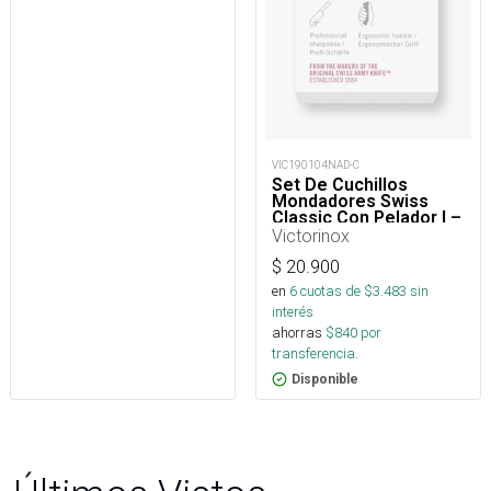
VIC190104NAD-C
Set De Cuchillos
Mondadores Swiss
Classic Con Pelador I –
3 piezas
Victorinox
$
20.900
en
6
cuotas de $
3.483
sin
interés
ahorras
$
840
por
transferencia.
Disponible