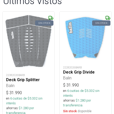
Últimos Vistos
SIN STOCK
SIN STOCK
22282026BARB
Deck Grip Divide
22382026BARB
Balin
Deck Grip Splitter
$
31.990
Balin
en
6
cuotas de $
5.332
sin
$
31.990
interés
en
6
cuotas de $
5.332
sin
ahorras
$
1.280
por
interés
transferencia.
ahorras
$
1.280
por
disponible
Sin stock
transferencia.