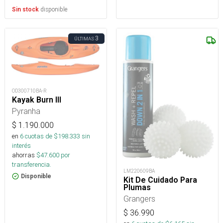
disponible
Sin stock
3
ÚLTIMAS
OD300710BA-R
Kayak Burn III
Pyranha
$
1.190.000
en
6
cuotas de $
198.333
sin
interés
ahorras
$
47.600
por
transferencia.
LM220609BA
Disponible
Kit De Cuidado Para
Plumas
Grangers
$
36.990