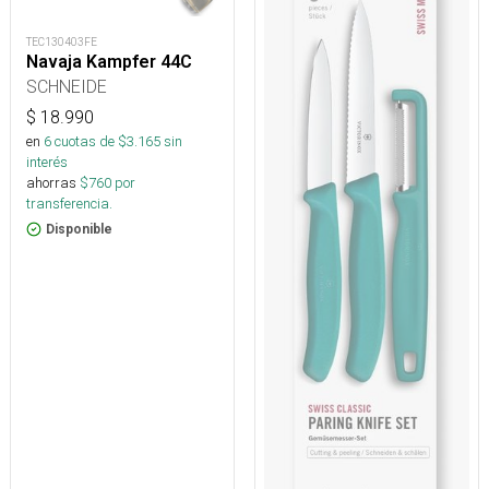
TEC130403FE
Navaja Kampfer 44C
SCHNEIDE
$
18.990
en
6
cuotas de $
3.165
sin
interés
ahorras
$
760
por
transferencia.
Disponible