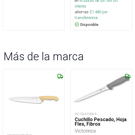
en
6
cuotas de $
6.165
sin
interés
ahorras
$
1.480
por
transferencia.
Disponible
Más de la marca
VIC150410BA-R
Cuchillo Pescado, Hoja
Flex, Fibrox
Victorinox