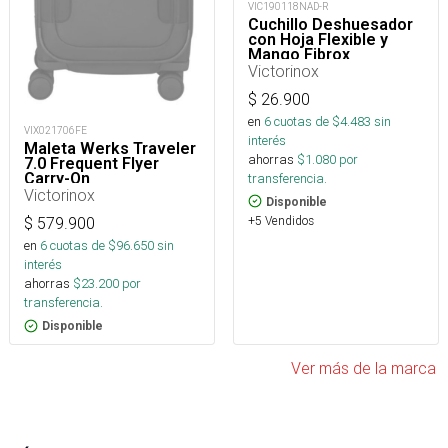
VIC190118NAD-R
Cuchillo Deshuesador
con Hoja Flexible y
Mango Fibrox
Victorinox
$
26.900
en
6
cuotas de $
4.483
sin
VIX021706FE
interés
Maleta Werks Traveler
ahorras
$
1.080
por
7.0 Frequent Flyer
Carry-On
transferencia.
Victorinox
Disponible
+5 Vendidos
$
579.900
en
6
cuotas de $
96.650
sin
interés
ahorras
$
23.200
por
transferencia.
Disponible
Ver más de la marca