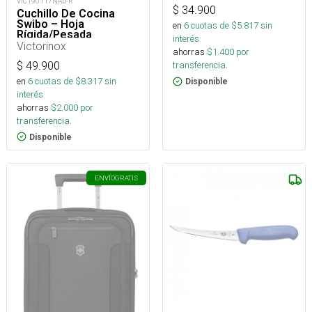
VIC190117NAD-R
$
34.900
Cuchillo De Cocina
Swibo – Hoja
en
6
cuotas de $
5.817
sin
Rígida/Pesada
interés
Victorinox
ahorras
$
1.400
por
$
49.900
transferencia.
en
6
cuotas de $
8.317
sin
Disponible
interés
ahorras
$
2.000
por
transferencia.
Disponible
ENVÍO
GRATIS