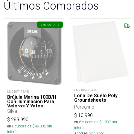
Últimos Comprados
ENVÍO
GRATIS
LM210521BA-R
LM210711BA-R
Lona De Suelo Poly
Brújula Marina 100B/H
Groundsheets
Con Iluminación Para
Veleros Y Yates
Peregrine
Silva
$
10.990
$
289.990
en
6
cuotas de $
1.832
sin
en
6
cuotas de $
48.332
sin
interés
interés
ahorras
$
440
por