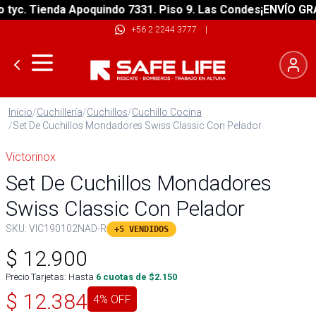
c. Tienda Apoquindo 7331. Piso 9. Las Condes
¡ENVÍO GRATIS
+56 2 2244 3777
|
Inicio
/
Cuchillería
/
Cuchillos
/
Cuchillo Cocina
/
Set De Cuchillos Mondadores Swiss Classic Con Pelador
Victorinox
Set De Cuchillos Mondadores
Swiss Classic Con Pelador
SKU:
VIC190102NAD-R
+5 VENDIDOS
$
12.900
Precio Tarjetas: Hasta
6
cuotas de $
2.150
$
12.384
4
% OFF