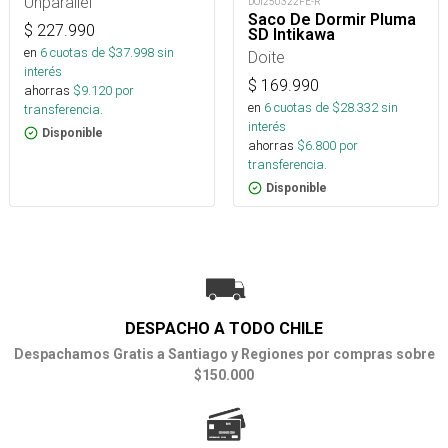
Unparallel
DOI250322FE-R
Saco De Dormir Pluma
$
227.990
SD Intikawa
en
6
cuotas de $
37.998
sin
Doite
interés
$
169.990
ahorras
$
9.120
por
en
6
cuotas de $
28.332
sin
transferencia.
interés
Disponible
ahorras
$
6.800
por
transferencia.
Disponible
DESPACHO A TODO CHILE
Despachamos Gratis a Santiago y Regiones por compras sobre
$150.000