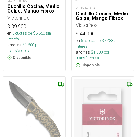
VIC150401BA-R
Cuchillo Cocina, Medio
VIC150404BA
Golpe, Mango Fibrox
Cuchillo Cocina, Medio
Victorinox
Golpe, Mango Fibrox
Victorinox
$
39.900
en
6
cuotas de $
6.650
sin
$
44.900
interés
en
6
cuotas de $
7.483
sin
ahorras
$
1.600
por
interés
transferencia.
ahorras
$
1.800
por
transferencia.
Disponible
Disponible