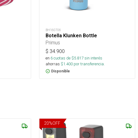
BH160706
Botella Klunken Bottle
Primus
$
34.900
en
6
cuotas de $
5.817
sin interés
ahorras
$
1.400
por transferencia.
Disponible
20
%
OFF