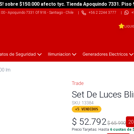
S! sobre $150.000 afecto tyc. Tienda Apoquindo 7331. Piso 
9:00
-
Apoquindo 7331 Of 918 - Santiago - Chile
|
+56 2 2244 3777
|
+
LIQUI
atos de Seguridad
Ilimuniacion
Generadores Electricos
00 lm
Trade
Set De Luces Bl
SKU:
13384
+5 VENDIDOS
$
52.792
20
$
65.990
Precio Tarjetas: Hasta
6
cuotas de 