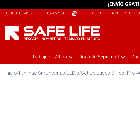
¡ENVÍO GRATI
THERIDERLAB.CL
|
THEARMY.CL
|
JUSTBIKE.CL
Lun. - Vie. 10:30 a 14:30 - 15:00 a 1
Trabajo en Altura
Ropa de Seguirdad
Zap
Inicio
/
Iluminación
/
Linternas
/
LED s
/
Set De Luces Blinder Pro 4