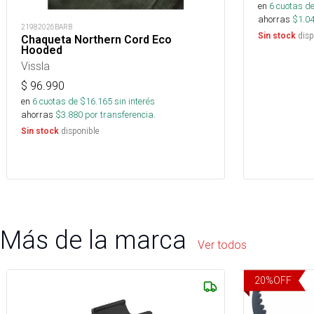
en
6
cuotas de
ahorras
$
1.0
21982026BARB
disp
Sin stock
Chaqueta Northern Cord Eco
Hooded
Vissla
$
96.990
en
6
cuotas de $
16.165
sin interés
ahorras
$
3.880
por transferencia.
disponible
Sin stock
Más de la marca
Ver todos
20
%
OFF