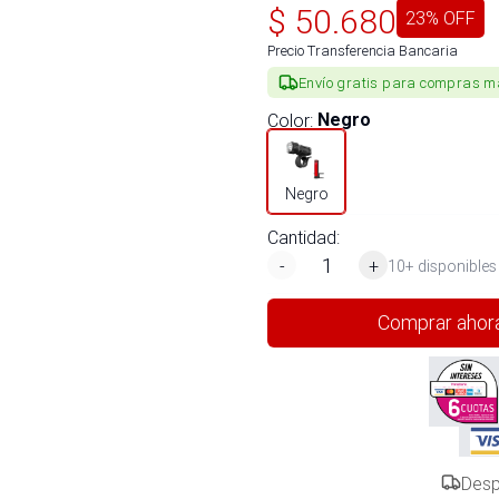
$
50.680
23
% OFF
Precio Transferencia Bancaria
Envío gratis para compras m
Color
:
Negro
Negro
Cantidad:
-
+
10+ disponibles
Comprar ahor
Desp