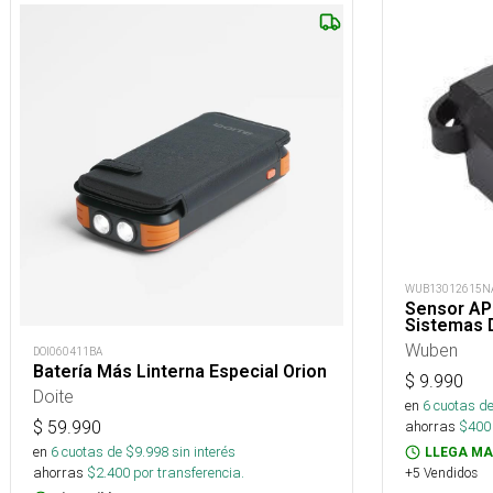
WUB13012615N
Sensor AP4
Sistemas 
Wuben
DOI060411BA
Batería Más Linterna Especial Orion
$
9.990
Doite
en
6
cuotas de
$
59.990
ahorras
$
400
en
6
cuotas de $
9.998
sin interés
LLEGA MA
ahorras
$
2.400
por transferencia.
+5 Vendidos