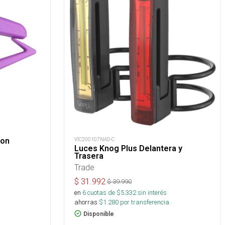
VIC200107NAD-C
ion
Luces Knog Plus Delantera y
Trasera
Trade
$
31.992
$
39.990
en
6
cuotas de $
5.332
sin interés
ahorras
$
1.280
por transferencia.
Disponible