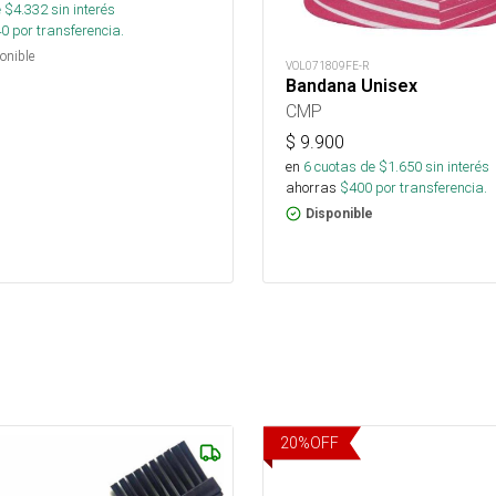
 $
4.332
sin interés
40
por transferencia.
onible
VOL071809FE-R
Bandana Unisex
CMP
$
9.900
en
6
cuotas de $
1.650
sin interés
ahorras
$
400
por transferencia.
Disponible
20
%
OFF