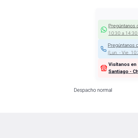
Pregúntanos 
10:30 a 14:30
Pregúntanos d
(
Lun. - Vie. 10
Visítanos en
Santiago - Ch
Despacho normal