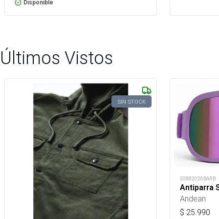
Disponible
Últimos Vistos
SIN STOCK
20882026BARB
Antiparra 
Andean
$
25.990