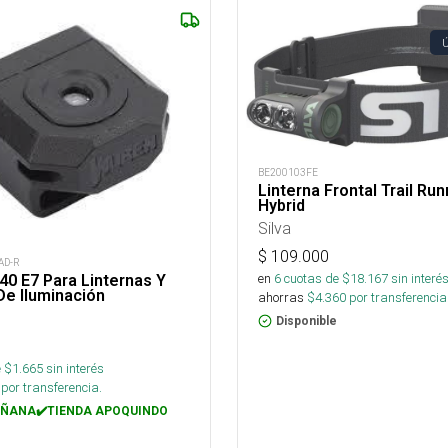
BE200103FE
Linterna Frontal Trail Ru
Hybrid
Silva
$
109.000
AD-R
en
6
cuotas de $
18.167
sin interé
0 E7 Para Linternas Y
De Iluminación
ahorras
$
4.360
por transferencia
Disponible
 $
1.665
sin interés
por transferencia.
ÑANA✔️TIENDA APOQUINDO