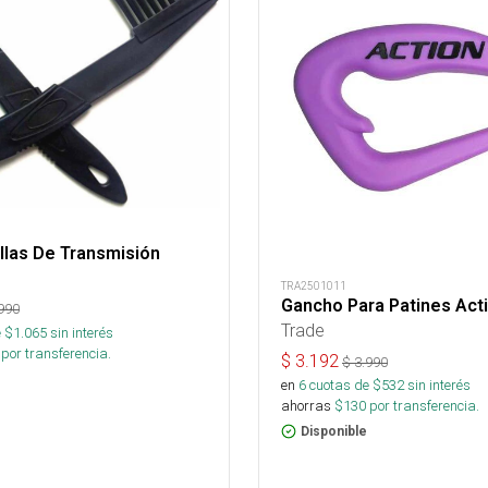
llas De Transmisión
TRA2501011
Gancho Para Patines Act
990
Trade
 $
1.065
sin interés
por transferencia.
$
3.192
$
3.990
en
6
cuotas de $
532
sin interés
ahorras
$
130
por transferencia.
Disponible