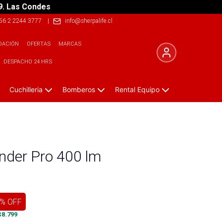
9. Las Condes
56 2 2244 3777
|
info@sherpalife.cl
DACIÓN
OFERTAS
MARCAS
DESPACHO 24 HRS
Cuchilleria
Bomberos
Rental Equipo
inder Pro 400 lm
% OFF
$
8.799