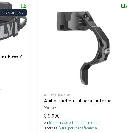
ÚLTIMA UNIDAD
nner Free 2
s
.
WUB120118NAD-R
Anillo Táctico T4 para Linterna
Wuben
$
9.990
en
6
cuotas de $
1.665
sin interés
ahorras
$
400
por transferencia.