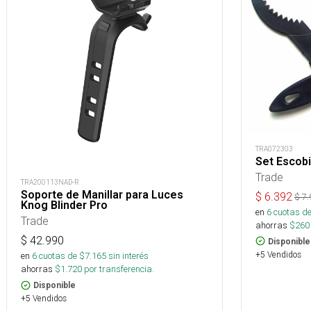
TRA072303
Set Escobi
Trade
TRA200113NAD-R
Soporte de Manillar para Luces
$
6.392
$
7.
Knog Blinder Pro
en
6
cuotas de
Trade
ahorras
$
260
$
42.990
Disponible
+5 Vendidos
en
6
cuotas de $
7.165
sin interés
ahorras
$
1.720
por transferencia.
Disponible
+5 Vendidos