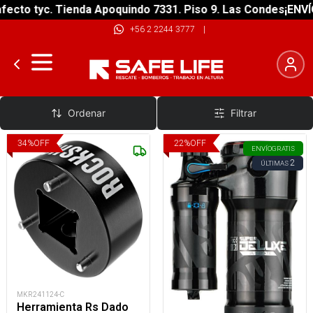
ecto tyc. Tienda Apoquindo 7331. Piso 9. Las Condes
¡ENVÍO
+56 2 2244 3777
|
Shock
Ordenar
Filtrar
34
%
OFF
22
%
OFF
ENVÍO
GRATIS
2
ÚLTIMAS
MKR241124-C
Herramienta Rs Dado