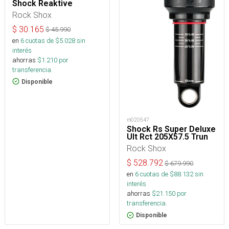
Shock Reaktive
Rock Shox
$
30.165
$
45.990
en
6
cuotas de $
5.028
sin
interés
ahorras
$
1.210
por
transferencia.
Disponible
m020547
Shock Rs Super Deluxe
Ult Rct 205X57.5 Trun
Rock Shox
$
528.792
$
679.990
en
6
cuotas de $
88.132
sin
interés
ahorras
$
21.150
por
transferencia.
Disponible