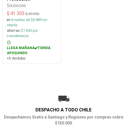
Sixsixone
$
41.333
$
59.990
en
6
cuotas de $
6.889
sin
interés
ahorras
$
1.650
por
transferencia.
LLEGA MAÑANA✔️TIENDA
APOQUINDO
+5 Vendidos
DESPACHO A TODO CHILE
Despachamos Gratis a Santiago y Regiones por compras sobre
$150.000