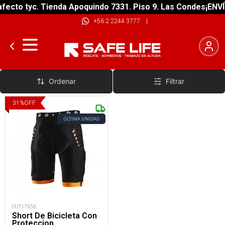
fecto tyc. Tienda Apoquindo 7331. Piso 9. Las Condes
¡ENVÍ
+56 2 2244 3777
|
Shorts
Ordenar
Filtrar
31
%
OFF
ÚLTIMA UNIDAD
OUT17958
Short De Bicicleta Con
Proteccion