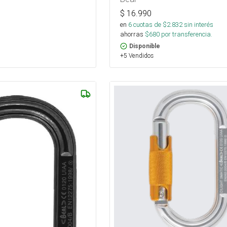
$
16.990
en
6
cuotas de $
2.832
sin interés
ahorras
$
680
por transferencia.
Disponible
+5 Vendidos