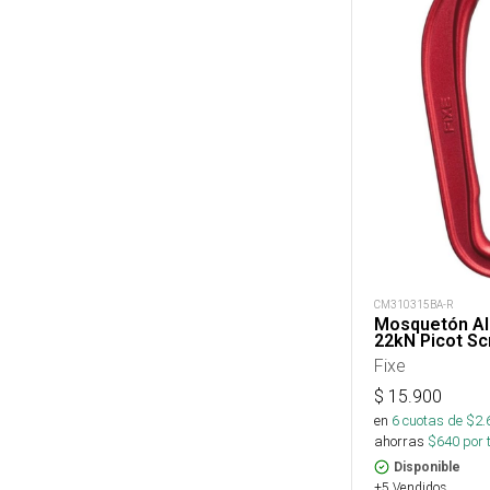
CM310315BA-R
Mosquetón Al
22kN Picot S
Fixe
$
15.900
en
6
cuotas de $
2.
ahorras
$
640
por 
Disponible
+5 Vendidos