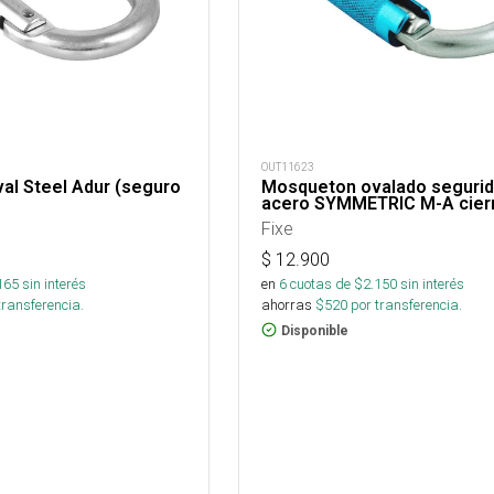
OUT11623
al Steel Adur (seguro
Mosqueton ovalado segurid
acero SYMMETRIC M-A cierr
Fixe
$
12.900
165
sin interés
en
6
cuotas de $
2.150
sin interés
transferencia.
ahorras
$
520
por transferencia.
Disponible