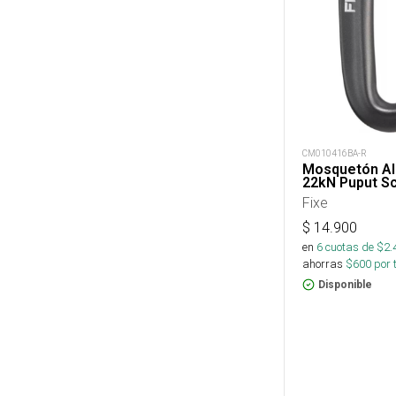
CM010416BA-R
Mosquetón Al
22kN Puput S
Fixe
$
14.900
en
6
cuotas de $
2.
ahorras
$
600
por 
Disponible