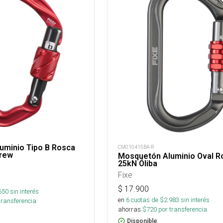
uminio Tipo B Rosca
CM010415BA-R
crew
Mosquetón Aluminio Oval R
25kN Óliba
Fixe
$
17.900
650
sin interés
en
6
cuotas de $
2.983
sin interés
transferencia.
ahorras
$
720
por transferencia.
Disponible