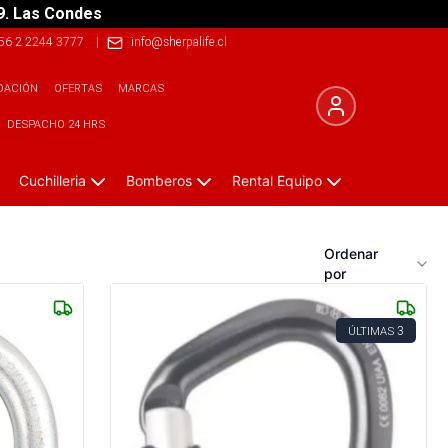
9. Las Condes
56 2 2244 3777
|
info@sherpalife.cl
DACIÓN
OFERTAS
MARCAS
DESPACHO 24 HRS
Cuchilleria
Bomberos
Rental Equipo
Ordenar
por
3
ÚLTIMAS