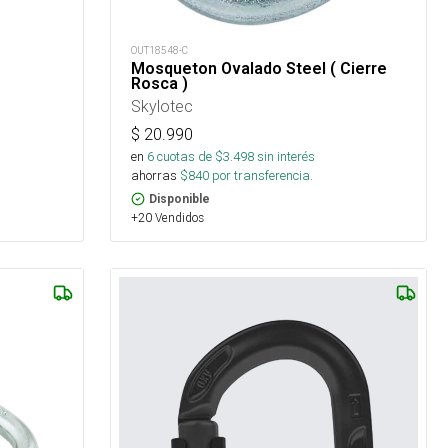
OUT18548-C
Mosqueton Ovalado Steel ( Cierre
Rosca )
Skylotec
$
20.990
en
6
cuotas de $
3.498
sin interés
ahorras
$
840
por transferencia.
Disponible
+20 Vendidos