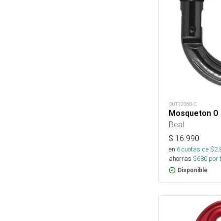
OUT12360-C
Mosqueton O 
Beal
$
16.990
en
6
cuotas de $
2.
ahorras
$
680
por 
Disponible