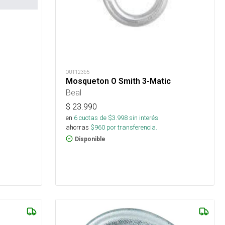
OUT12365
Mosqueton O Smith 3-Matic
Beal
$
23.990
en
6
cuotas de $
3.998
sin interés
ahorras
$
960
por transferencia.
Disponible