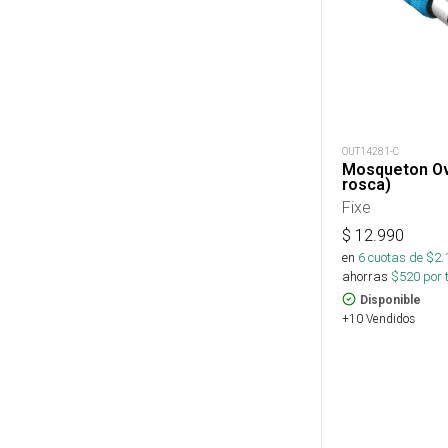
OUT14281-C
Mosqueton Ov
rosca)
Fixe
$
12.990
en
6
cuotas de $
2.
ahorras
$
520
por 
Disponible
+10 Vendidos