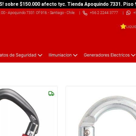
S! sobre $150.000 afecto tyc. Tienda Apoquindo 7331. Piso 
9:00
-
Apoquindo 7331 Of 918 - Santiago - Chile
|
+56 2 2244 3777
|
+
LIQUI
atos de Seguridad
Ilimuniacion
Generadores Electricos