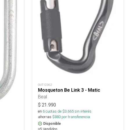
OUT12362
Mosqueton Be Link 3 - Matic
Beal
$
21.990
en
6
cuotas de $
3.665
sin interés
ahorras
$
880
por transferencia.
Disponible
+5 Vendidos