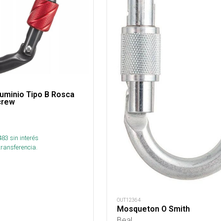
uminio Tipo B Rosca
crew
483
sin interés
transferencia.
OUT12364
Mosqueton O Smith
Beal