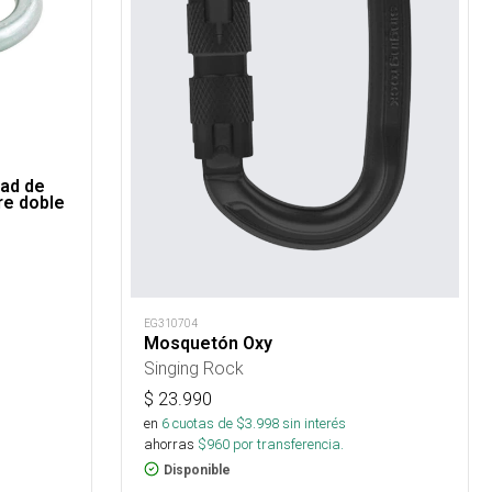
ad de
e doble
EG310704
Mosquetón Oxy
Singing Rock
$
23.990
en
6
cuotas de $
3.998
sin interés
ahorras
$
960
por transferencia.
Disponible