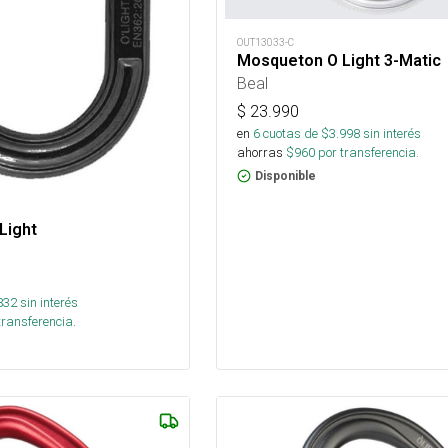
OUT13033-C
Mosqueton O Light 3-Matic
Beal
$
23.990
en
6
cuotas de $
3.998
sin interés
ahorras
$
960
por transferencia.
Disponible
Light
832
sin interés
transferencia.