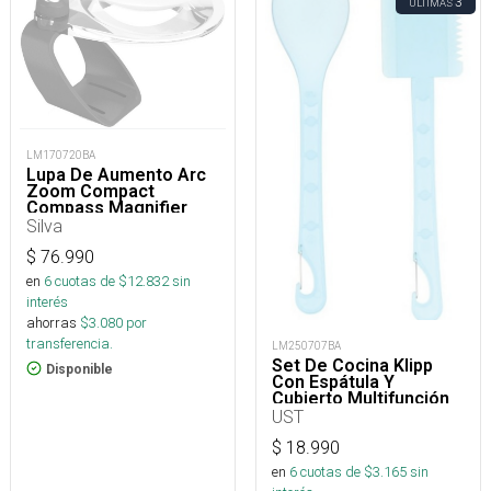
3
ÚLTIMAS
LM170720BA
Lupa De Aumento Arc
Zoom Compact
Compass Magnifier
Silva
$
76.990
en
6
cuotas de $
12.832
sin
interés
ahorras
$
3.080
por
transferencia.
LM250707BA
Set De Cocina Klipp
Disponible
Con Espátula Y
Cubierto Multifunción
UST
$
18.990
en
6
cuotas de $
3.165
sin