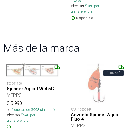
interés
ahorras
$
760
por
transferencia.
Disponible
Más de la marca
3
ÚLTIMAS
TEC091708
Spinner Aglia TW 4.5G
MEPPS
$
5.990
en
6
cuotas de $
998
sin interés
RAP1105002-R
Anzuelo Spinner Agila
ahorras
$
240
por
Fluo 4
transferencia.
MEPPS