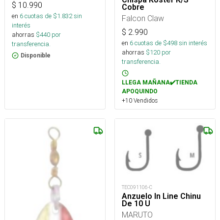
$
10.990
Cobre
en
6
cuotas de $
1.832
sin
Falcon Claw
interés
$
2.990
ahorras
$
440
por
en
6
cuotas de $
498
sin interés
transferencia.
ahorras
$
120
por
Disponible
transferencia.
LLEGA MAÑANA✔️TIENDA
APOQUINDO
+10 Vendidos
TEC091106-C
Anzuelo In Line Chinu
De 10 U
MARUTO