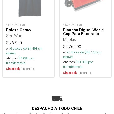
24782026BARB
24482026BARB
Polera Camo
Plancha Digital World
Cup Para Encerado
Sex Wax
Maplus
$
26.990
$
276.990
en
6
cuotas de $
4.498
sin
en
6
cuotas de $
46.165
sin
interés
interés
ahorras
$
1.080
por
ahorras
$
11.080
por
transferencia.
transferencia.
disponible
Sin stock
disponible
Sin stock
DESPACHO A TODO CHILE