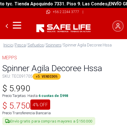
tyc. Tienda Apoquindo 7331. Piso 9. Las Condes
¡ENVÍO GRAT
+56 2 2244 3777
|
Inicio
/
Pesca
/
Señuelos
/
Spinners
/
Spinner Agila Decoree Hssa
MEPPS
Spinner Agila Decoree Hssa
SKU:
TEC091705
+5 VENDIDOS
$
5.990
Precio Tarjetas: Hasta
6
cuotas de $
998
$
5.750
4
% OFF
Precio Transferencia Bancaria
Envío gratis para compras mayores a $150.000