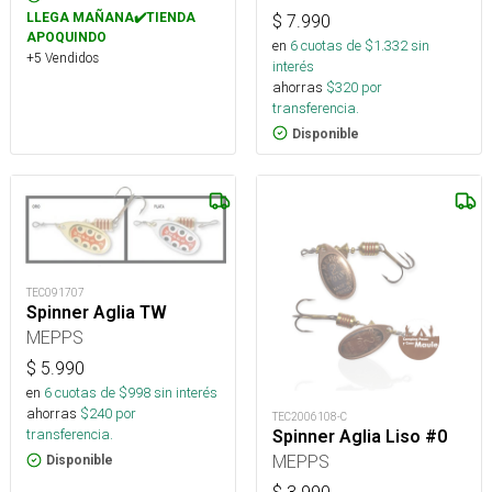
LLEGA MAÑANA✔️TIENDA
$
7.990
APOQUINDO
en
6
cuotas de $
1.332
sin
+5 Vendidos
interés
ahorras
$
320
por
transferencia.
Disponible
TEC091707
Spinner Aglia TW
MEPPS
$
5.990
en
6
cuotas de $
998
sin interés
ahorras
$
240
por
TEC2006108-C
transferencia.
Spinner Aglia Liso #0
MEPPS
Disponible