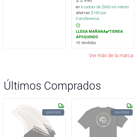
$
3.990
en
6
cuotas de $
665
sin interés
ahorras
$
160
por
transferencia.
LLEGA MAÑANA✔️TIENDA
APOQUINDO
+5 Vendidos
Ver más de la marca
Últimos Comprados
SIN STOCK
SIN STOCK