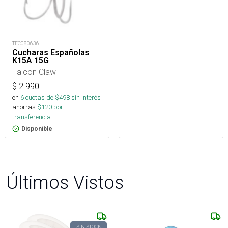
TEC080636
Cucharas Españolas
K15A 15G
Falcon Claw
$
2.990
en
6
cuotas de $
498
sin interés
ahorras
$
120
por
transferencia.
Disponible
Últimos Vistos
SIN STOCK