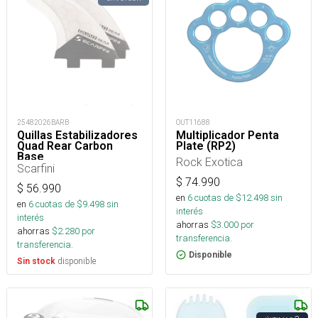
25482026BARB
OUT11688
Quillas Estabilizadores
Multiplicador Penta
Quad Rear Carbon
Plate (RP2)
Base
Rock Exotica
Scarfini
$
74.990
$
56.990
en
6
cuotas de $
12.498
sin
en
6
cuotas de $
9.498
sin
interés
interés
ahorras
$
3.000
por
ahorras
$
2.280
por
transferencia.
transferencia.
Disponible
disponible
Sin stock