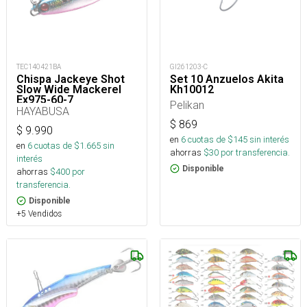
TEC140421BA
GI261203-C
Chispa Jackeye Shot
Set 10 Anzuelos Akita
Slow Wide Mackerel
Kh10012
Ex975-60-7_
Pelikan
HAYABUSA
$
869
$
9.990
en
6
cuotas de $
145
sin interés
en
6
cuotas de $
1.665
sin
ahorras
$
30
por transferencia.
interés
Disponible
ahorras
$
400
por
transferencia.
Disponible
+5 Vendidos