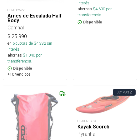
interés
ahorras
$
4.600
por
ODR012622FE
transferencia.
Arnes de Escalada Half
Body
Disponible
Camnal
$
25.990
en
6
cuotas de $
4.332
sin
interés
ahorras
$
1.040
por
transferencia.
Disponible
+10 Vendidos
2
ÚLTIMAS
OD300717BA
Kayak Scorch
Pyranha