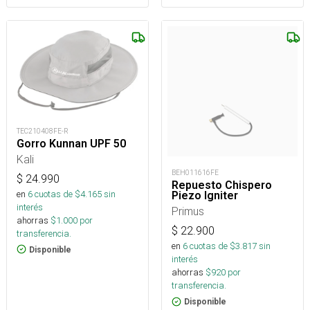
TEC210408FE-R
Gorro Kunnan UPF 50
Kali
BEH011616FE
$
24.990
Repuesto Chispero
en
6
cuotas de $
4.165
sin
Piezo Igniter
interés
Primus
ahorras
$
1.000
por
$
22.900
transferencia.
en
6
cuotas de $
3.817
sin
Disponible
interés
ahorras
$
920
por
transferencia.
Disponible