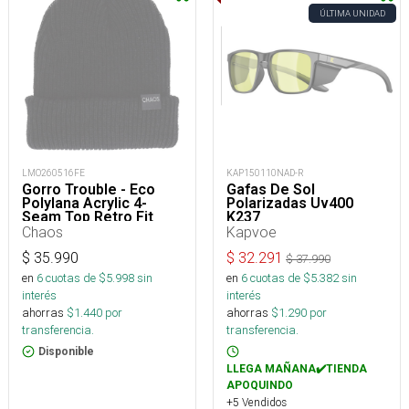
ÚLTIMA UNIDAD
LMO260516FE
KAP150110NAD-R
Gorro Trouble - Eco
Gafas De Sol
Polylana Acrylic 4-
Polarizadas Uv400
Seam Top Retro Fit
K237
Beanie Osfm
Chaos
Kapvoe
$
35.990
$
32.291
$
37.990
en
6
cuotas de $
5.998
sin
en
6
cuotas de $
5.382
sin
interés
interés
ahorras
$
1.440
por
ahorras
$
1.290
por
transferencia.
transferencia.
Disponible
LLEGA MAÑANA✔️TIENDA
APOQUINDO
+5 Vendidos