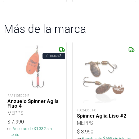
Más de la marca
3
ÚLTIMAS
RAP1105002-R
Anzuelo Spinner Agila
Fluo 4
TEC240601-C
MEPPS
Spinner Aglia Liso #2
$
7.990
MEPPS
en
6
cuotas de $
1.332
sin
$
3.990
interés
en
6
cuotas de $
665
sin interés