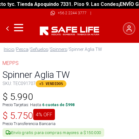
 tyc. Tienda Apoquindo 7331. Piso 9. Las Condes
¡ENVÍO GRA
+56 2 2244 3777
|
Inicio
/
Pesca
/
Señuelos
/
Spinners
/
Spinner Aglia TW
MEPPS
Spinner Aglia TW
SKU:
TEC091707
+5 VENDIDOS
$
5.990
Precio Tarjetas: Hasta
6
cuotas de $
998
$
5.750
4
% OFF
Precio Transferencia Bancaria
Envío gratis para compras mayores a $150.000