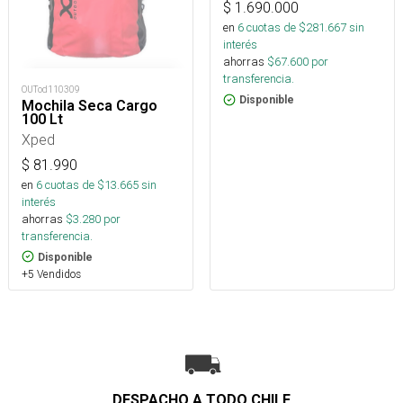
$
1.690.000
en
6
cuotas de $
281.667
sin
interés
ahorras
$
67.600
por
transferencia.
OUTod110309
Disponible
Mochila Seca Cargo
100 Lt
Xped
$
81.990
en
6
cuotas de $
13.665
sin
interés
ahorras
$
3.280
por
transferencia.
Disponible
+5 Vendidos
DESPACHO A TODO CHILE