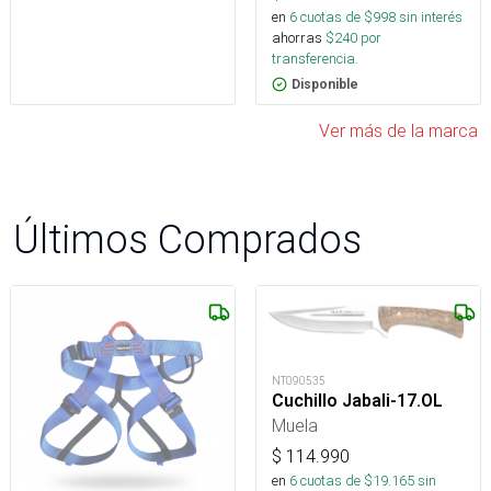
en
6
cuotas de $
998
sin interés
ahorras
$
240
por
transferencia.
Disponible
Ver más de la marca
Últimos Comprados
NT090535
Cuchillo Jabali-17.OL
Muela
$
114.990
en
6
cuotas de $
19.165
sin