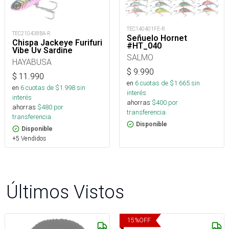
TEC140401FE-R
TEC210438BA-R
Señuelo Hornet
Chispa Jackeye Furifuri
#HT_040
Vibe Uv Sardine
SALMO
HAYABUSA
$
9.990
$
11.990
en
6
cuotas de $
1.665
sin
en
6
cuotas de $
1.998
sin
interés
interés
ahorras
$
400
por
ahorras
$
480
por
transferencia.
transferencia.
Disponible
Disponible
+5 Vendidos
Últimos Vistos
15
%
OFF