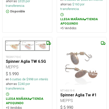
ahorras
$
320
por
ahorras
$
160
por
transferencia.
transferencia.
Disponible
LLEGA MAÑANA✔️TIENDA
APOQUINDO
+5 Vendidos
TEC091710-C
Spinner Aglia TW 6.5G
MEPPS
$
5.990
en
6
cuotas de $
998
sin interés
ahorras
$
240
por
transferencia.
NT140619-R
Spinner Aglia Tw #1
LLEGA MAÑANA✔️TIENDA
MEPPS
APOQUINDO
$
5.990
+5 Vendidos