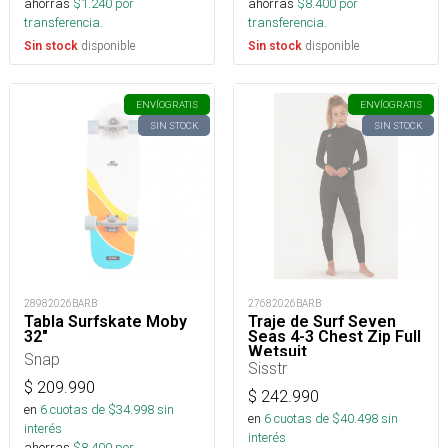
ahorras
$
1.240
por
ahorras
$
8.400
por
transferencia.
transferencia.
disponible
disponible
Sin stock
Sin stock
ENVÍO
GRATIS
ENVÍO
GRATIS
SIN STOCK
SIN STOCK
28982026BARB
27682026BARB
Tabla Surfskate Moby
Traje de Surf Seven
32"
Seas 4-3 Chest Zip Full
Wetsuit
Snap
Sisstr
$
209.990
$
242.990
en
6
cuotas de $
34.998
sin
en
6
cuotas de $
40.498
sin
interés
interés
ahorras
$
8.400
por