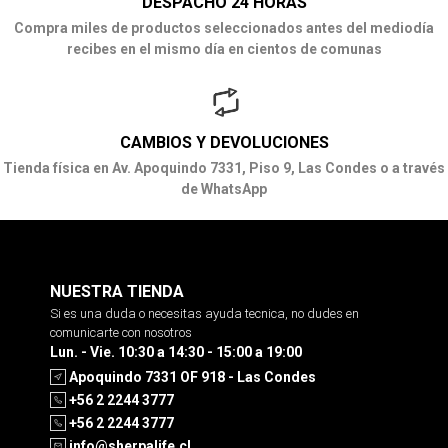
DESPACHO 24 HORAS
Compra miles de productos seleccionados antes del mediodía
recibes en el mismo día en cientos de comunas
CAMBIOS Y DEVOLUCIONES
Tienda física en Av. Apoquindo 7331, Piso 9, Las Condes o a través
de WhatsApp
NUESTRA TIENDA
Si es una duda o necesitas ayuda tecnica, no dudes en
comunicarte con nosotros
Lun. - Vie. 10:30 a 14:30 - 15:00 a 19:00
Apoquindo 7331 OF 918 - Las Condes
+56 2 2244 3777
+56 2 2244 3777
info@sherpalife.cl