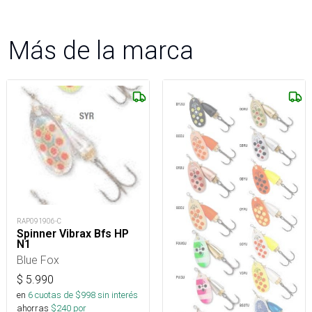
Más de la marca
RAP091906-C
Spinner Vibrax Bfs HP
N1
Blue Fox
$
5.990
en
6
cuotas de $
998
sin interés
ahorras
$
240
por