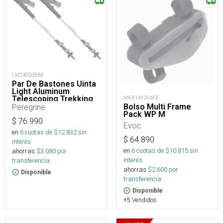
LM240508BA
Par De Bastones Uinta
Light Aluminum
Telescoping Trekking
MKR141204FE
Pole
Peregrine
Bolso Multi Frame
Pack WP M
$
76.990
Evoc
en
6
cuotas de $
12.832
sin
$
64.890
interés
en
6
cuotas de $
10.815
sin
ahorras
$
3.080
por
interés
transferencia.
ahorras
$
2.600
por
Disponible
transferencia.
Disponible
+5 Vendidos