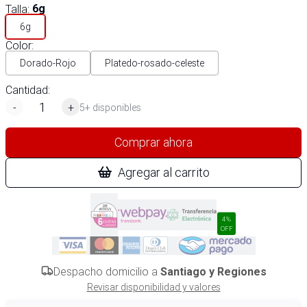
Talla
:
6g
6g
Color
:
Dorado-Rojo
Platedo-rosado-celeste
Cantidad:
-
+
5+ disponibles
Comprar ahora
Agregar al carrito
4%
OFF
Despacho domicilio a
Santiago y Regiones
Revisar disponibilidad y valores