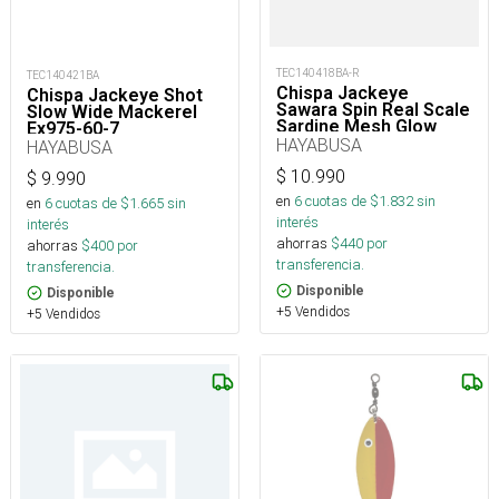
TEC140418BA-R
TEC140421BA
Chispa Jackeye
Chispa Jackeye Shot
Sawara Spin Real Scale
Slow Wide Mackerel
Sardine Mesh Glow
Ex975-60-7_
Fs437/445-60-1_
HAYABUSA
HAYABUSA
$
10.990
$
9.990
en
6
cuotas de $
1.832
sin
en
6
cuotas de $
1.665
sin
interés
interés
ahorras
$
440
por
ahorras
$
400
por
transferencia.
transferencia.
Disponible
Disponible
+5 Vendidos
+5 Vendidos