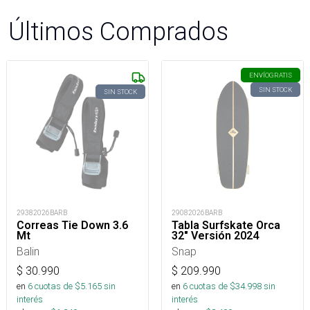
Últimos Comprados
ENVÍO
GRATIS
SIN STOCK
SIN STOCK
29382026BARB
29082026BARB
Correas Tie Down 3.6
Tabla Surfskate Orca
Mt
32" Versión 2024
Balin
Snap
$
30.990
$
209.990
en
6
cuotas de $
5.165
sin
en
6
cuotas de $
34.998
sin
interés
interés