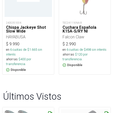
2430351004
TEC241116NA-R
Chispa Jackeye Shot
Cuchara Española
Slow Wide
K15A-S/RY NI
HAYABUSA
Falcon Claw
$
9.990
$
2.990
en
6
cuotas de $
1.665
sin
en
6
cuotas de $
498
sin interés
interés
ahorras
$
120
por
ahorras
$
400
por
transferencia.
transferencia.
Disponible
Disponible
Últimos Vistos