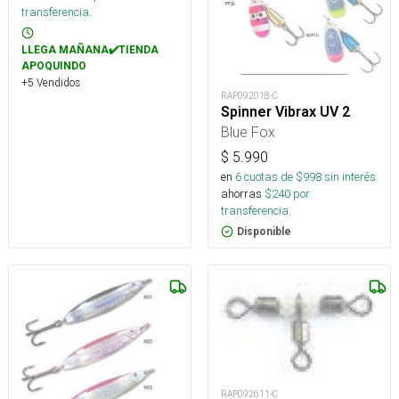
transferencia.
LLEGA MAÑANA✔️TIENDA
APOQUINDO
+5 Vendidos
RAP092018-C
Spinner Vibrax UV 2
Blue Fox
$
5.990
en
6
cuotas de $
998
sin interés
ahorras
$
240
por
transferencia.
Disponible
RAP092611-C