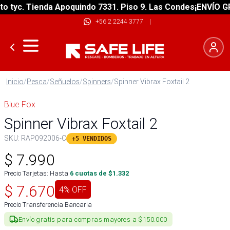
yc. Tienda Apoquindo 7331. Piso 9. Las Condes
¡ENVÍO GRATI
+56 2 2244 3777
|
Inicio
/
Pesca
/
Señuelos
/
Spinners
/
Spinner Vibrax Foxtail 2
Blue Fox
Spinner Vibrax Foxtail 2
SKU:
RAP092006-C
+5 VENDIDOS
$
7.990
Precio Tarjetas: Hasta
6
cuotas de $
1.332
$
7.670
4
% OFF
Precio Transferencia Bancaria
Envío gratis para compras mayores a $150.000