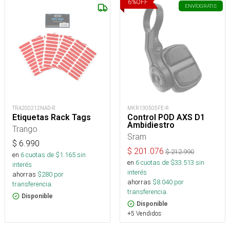
6
%
OFF
ENVÍO
GRATIS
TRA200212NAD-R
MKR130505FE-R
Etiquetas Rack Tags
Control POD AXS D1
Ambidiestro
Trango
Sram
$
6.990
$
201.076
$
212.990
en
6
cuotas de $
1.165
sin
en
6
cuotas de $
33.513
sin
interés
interés
ahorras
$
280
por
ahorras
$
8.040
por
transferencia.
transferencia.
Disponible
Disponible
+5 Vendidos