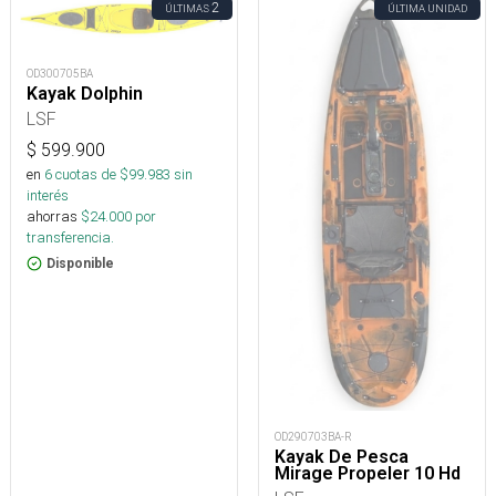
2
ÚLTIMAS
ÚLTIMA UNIDAD
OD300705BA
Kayak Dolphin
LSF
$
599.900
en
6
cuotas de $
99.983
sin
interés
ahorras
$
24.000
por
transferencia.
Disponible
OD290703BA-R
Kayak De Pesca
Mirage Propeler 10 Hd