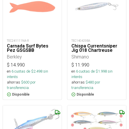
TEC241111NA-R
TEC140429BA
Carnada Surf Bytes
Chispa Currentsniper
Pez GSGSBB
Jig 018 Chartreuse
Berkley
Shimano
$
14.990
$
11.990
en
6
cuotas de $
2.498
sin
en
6
cuotas de $
1.998
sin
interés
interés
ahorras
$
600
por
ahorras
$
480
por
transferencia.
transferencia.
Disponible
Disponible