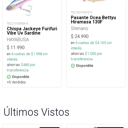
TEC100418FE-R
Pasante Ocea Bettyu
Hiramasa 130F
TEC210438BA-R
Shimano
Chispa Jackeye Furifuri
Vibe Uv Sardine
$
24.990
HAYABUSA
en
6
cuotas de $
4.165
sin
$
11.990
interés
ahorras
$
1.000
por
en
6
cuotas de $
1.998
sin
transferencia.
interés
ahorras
$
480
por
Disponible
transferencia.
Disponible
+5 Vendidos
Últimos Vistos