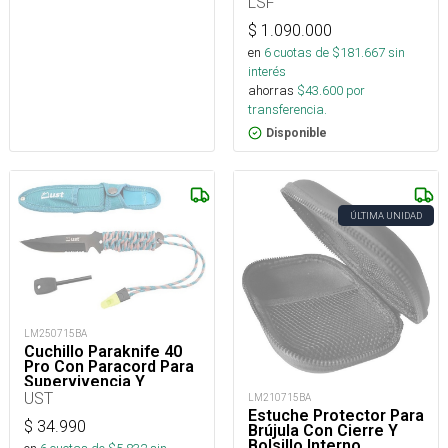
LSF
$
1.090.000
en
6
cuotas de $
181.667
sin
interés
ahorras
$
43.600
por
transferencia.
Disponible
ÚLTIMA UNIDAD
LM250715BA
Cuchillo Paraknife 40
Pro Con Paracord Para
Supervivencia Y
Outdoor
UST
LM210715BA
Estuche Protector Para
$
34.990
Brújula Con Cierre Y
Bolsillo Interno