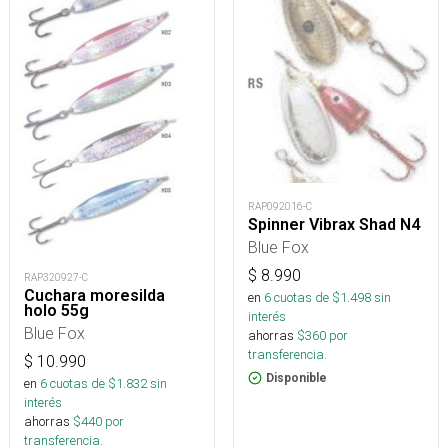
RAP092016-C
Spinner Vibrax Shad N4
Blue Fox
$
8.990
RAP320927-C
Cuchara moresilda
en
6
cuotas de $
1.498
sin
holo 55g
interés
Blue Fox
ahorras
$
360
por
transferencia.
$
10.990
Disponible
en
6
cuotas de $
1.832
sin
interés
ahorras
$
440
por
transferencia.