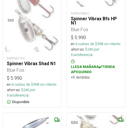
RAP091906-C
Spinner Vibrax Bfs HP
N1
Blue Fox
$
5.990
en
6
cuotas de $
998
sin interés
ahorras
$
240
por
transferencia.
RAP092013-C
Spinner Vibrax Shad N1
LLEGA MAÑANA✔️TIENDA
Blue Fox
APOQUINDO
+5 Vendidos
$
5.990
en
6
cuotas de $
998
sin interés
ahorras
$
240
por
transferencia.
Disponible