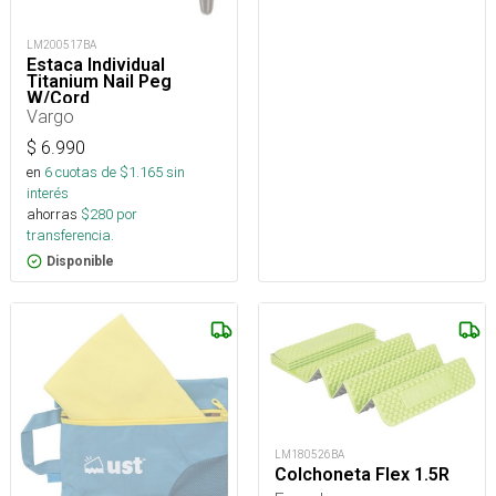
LM200517BA
Estaca Individual
Titanium Nail Peg
W/Cord
Vargo
$
6.990
en
6
cuotas de $
1.165
sin
interés
ahorras
$
280
por
transferencia.
Disponible
LM180526BA
Colchoneta Flex 1.5R