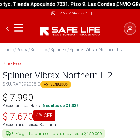
c. Tienda Apoquindo 7331. Piso 9. Las Condes
¡ENVÍO GRATIS
+56 2 2244 3777
|
Inicio
/
Pesca
/
Señuelos
/
Spinners
/
Spinner Vibrax Northern L 2
Blue Fox
Spinner Vibrax Northern L 2
SKU:
RAP092008-C
+5 VENDIDOS
$
7.990
Precio Tarjetas: Hasta
6
cuotas de $
1.332
$
7.670
4
% OFF
Precio Transferencia Bancaria
Envío gratis para compras mayores a $150.000