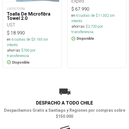
Exped
$
67.990
LM250705BA
Toalla De Microfibra
en
6
cuotas de $
11.332
sin
Towel 2.0
interés
UST
ahorras
$
2.720
por
transferencia.
$
18.990
Disponible
en
6
cuotas de $
3.165
sin
interés
ahorras
$
760
por
transferencia.
Disponible
DESPACHO A TODO CHILE
Despachamos Gratis a Santiago y Regiones por compras sobre
$150.000