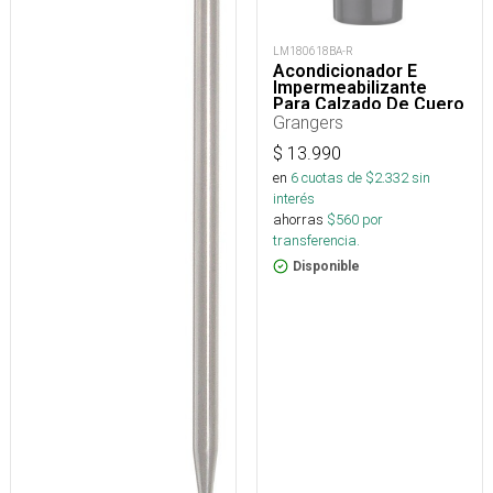
LM180618BA-R
Acondicionador E
Impermeabilizante
Para Calzado De Cuero
75 Ml
Grangers
$
13.990
en
6
cuotas de $
2.332
sin
interés
ahorras
$
560
por
transferencia.
Disponible