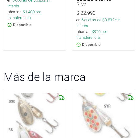
en
6
cuotas de $
5.832
sin
Silva
interés
ahorras
$
1.400
por
$
22.990
transferencia.
en
6
cuotas de $
3.832
sin
Disponible
interés
ahorras
$
920
por
transferencia.
Disponible
Más de la marca