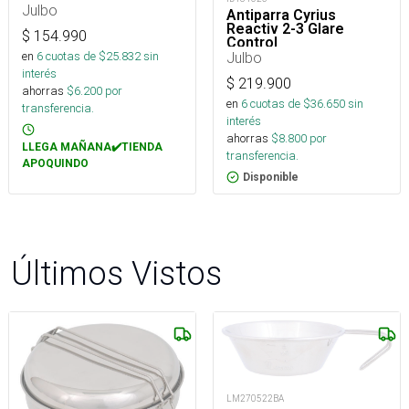
Julbo
Antiparra Cyrius
Reactiv 2-3 Glare
$
154.990
Control
en
6
cuotas de $
25.832
sin
Julbo
interés
$
219.900
ahorras
$
6.200
por
en
6
cuotas de $
36.650
sin
transferencia.
interés
ahorras
$
8.800
por
LLEGA MAÑANA✔️TIENDA
transferencia.
APOQUINDO
Disponible
Últimos Vistos
LM270522BA