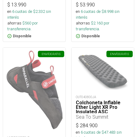
$
13.990
$
53.990
en
6
cuotas de $
2.332
sin
en
6
cuotas de $
8.998
sin
interés
interés
ahorras
$
560
por
ahorras
$
2.160
por
transferencia.
transferencia.
Disponible
Disponible
ENVÍO
GRATIS
ENVÍO
GRATIS
OUT040800JA
Colchoneta Inflable
Ether Light XR Pro
Insulated ASC
Rect.Reg.Wide
Sea To Summit
$
284.900
en
6
cuotas de $
47.483
sin