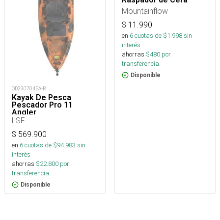
Mountainflow
$
11.990
en
6
cuotas de $
1.998
sin
interés
ahorras
$
480
por
transferencia.
Disponible
OD290704BA-R
Kayak De Pesca
Pescador Pro 11
Angler
LSF
$
569.900
en
6
cuotas de $
94.983
sin
interés
ahorras
$
22.800
por
transferencia.
Disponible