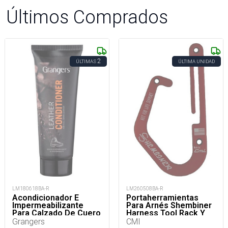
Últimos Comprados
2
ÚLTIMAS
ÚLTIMA UNIDAD
LM180618BA-R
LM260508BA-R
Acondicionador E
Portaherramientas
Impermeabilizante
Para Arnés Shembiner
Para Calzado De Cuero
Harness Tool Rack Y
75 Ml
Arborismo
Grangers
CMI