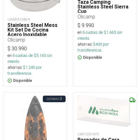
Taza Camping
Stainless Steel Sierra
Cup
Olicamp
LM280515BA-R
Stainless Steel Mess
$
9.990
Kit Set De Cocina
en
6
cuotas de $
1.665
sin
Acero Inoxidable
interés
Camping
Olicamp
ahorras
$
400
por
$
30.990
transferencia.
en
6
cuotas de $
5.165
sin
Disponible
interés
ahorras
$
1.240
por
transferencia.
Disponible
3
ÚLTIMAS
LMO120516FE
Raspador de Cera