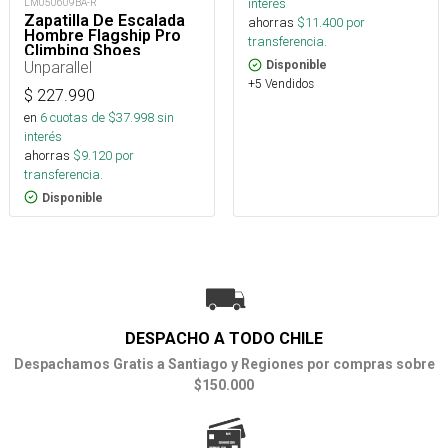
interés
LM050609BA-R
Zapatilla De Escalada
ahorras
$
11.400
por
Hombre Flagship Pro
transferencia.
Climbing Shoes
Unparallel
Disponible
+5 Vendidos
$
227.990
en
6
cuotas de $
37.998
sin
interés
ahorras
$
9.120
por
transferencia.
Disponible
DESPACHO A TODO CHILE
Despachamos Gratis a Santiago y Regiones por compras sobre
$150.000