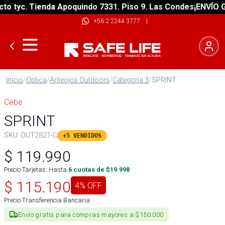
 tyc. Tienda Apoquindo 7331. Piso 9. Las Condes
¡ENVÍO GRA
+56 2 2244 3777
|
Inicio
/
Optica
/
Anteojos Outdoors
/
Categoría 3
/
SPRINT
Cebe
SPRINT
SKU:
OUT2821-C
+5 VENDIDOS
$
119.990
Precio Tarjetas: Hasta
6
cuotas de $
19.998
$
115.190
4
% OFF
Precio Transferencia Bancaria
Envío gratis para compras mayores a $150.000