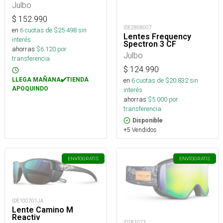
Julbo
$
152.990
IDE2808007
en
6
cuotas de $
25.498
sin
Lentes Frequency
interés
Spectron 3 CF
ahorras
$
6.120
por
Julbo
transferencia.
$
124.990
en
6
cuotas de $
20.832
sin
LLEGA MAÑANA✔️TIENDA
APOQUINDO
interés
ahorras
$
5.000
por
transferencia.
Disponible
+5 Vendidos
ENVÍO
GRATIS
ENVÍO
GRATIS
IDE100701JA
Lente Camino M
Reactiv
ID181023