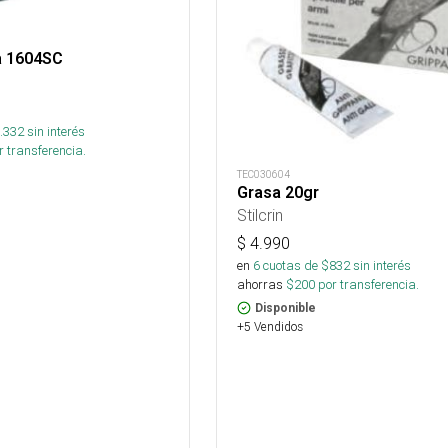
a 1604SC
.332
sin interés
 transferencia.
TEC030604
Grasa 20gr
Stilcrin
$
4.990
en
6
cuotas de $
832
sin interés
ahorras
$
200
por transferencia.
Disponible
+5 Vendidos