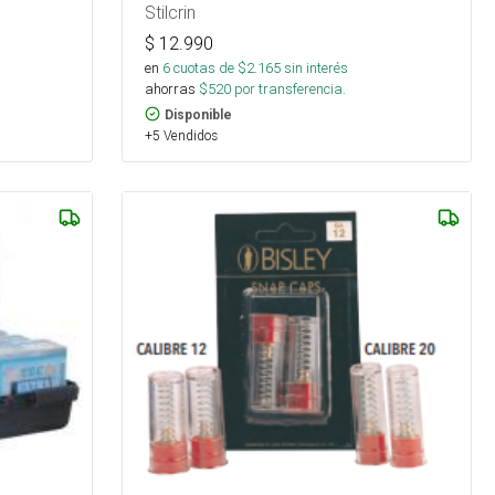
Stilcrin
$
12.990
en
6
cuotas de $
2.165
sin interés
ahorras
$
520
por transferencia.
Disponible
+5 Vendidos