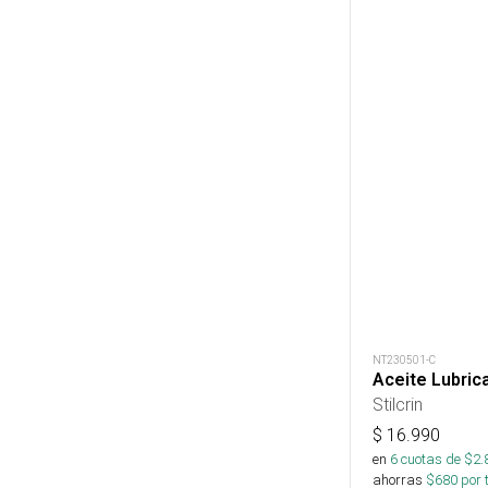
NT230501-C
Aceite Lubric
Stilcrin
$
16.990
en
6
cuotas de $
2.
ahorras
$
680
por 