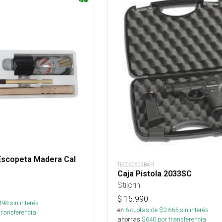
Escopeta Madera Cal
TEC020609BA-R
Caja Pistola 2033SC
Stilcrin
$
15.990
498
sin interés
en
6
cuotas de $
2.665
sin interés
transferencia.
ahorras
$
640
por transferencia.