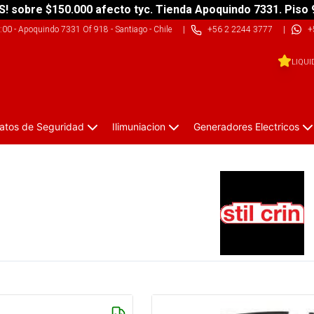
S! sobre $150.000 afecto tyc. Tienda Apoquindo 7331. Piso 
9:00
-
Apoquindo 7331 Of 918 - Santiago - Chile
|
+56 2 2244 3777
|
+
LIQUI
atos de Seguridad
Ilimuniacion
Generadores Electricos