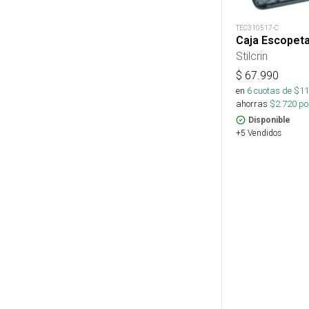
TEC310517-C
Caja Escopet
Stilcrin
$
67.990
en
6
cuotas de $
11
ahorras
$
2.720
por
Disponible
+5 Vendidos