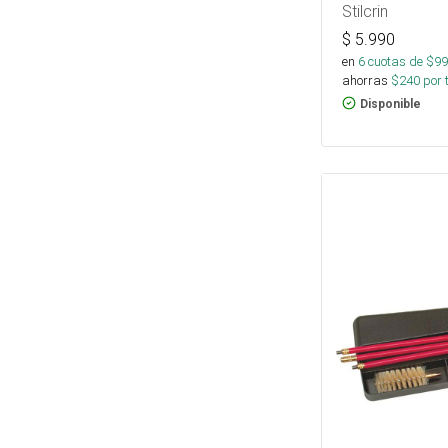
Stilcrin
$
5.990
en
6
cuotas de $
99
ahorras
$
240
por 
Disponible