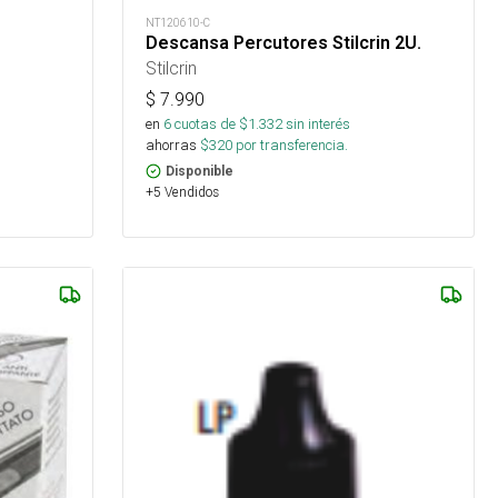
NT120610-C
Descansa Percutores Stilcrin 2U.
Stilcrin
$
7.990
en
6
cuotas de $
1.332
sin interés
ahorras
$
320
por transferencia.
Disponible
+5 Vendidos