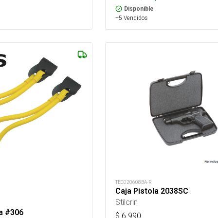
Disponible
+5 Vendidos
TEC020608BA-R
Caja Pistola 2038SC
Stilcrin
a #306
$
6.990