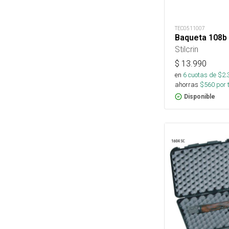
TEC0511007
Baqueta 108b 
Stilcrin
$
13.990
en
6
cuotas de $
2.
ahorras
$
560
por 
Disponible