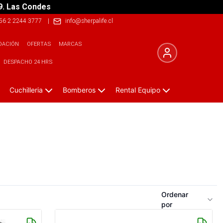
9. Las Condes
56 2 2244 3777
|
info@sherpalife.cl
DACIÓN
OFERTAS
MARCAS
DESPACHO 24 HRS
Cuchilleria
Bomberos
Rental Equipo
Ordenar
por