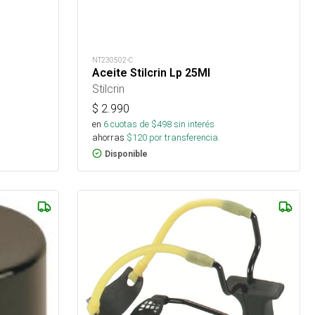
NT230502-C
Aceite Stilcrin Lp 25Ml
Stilcrin
$
2.990
en
6
cuotas de $
498
sin interés
ahorras
$
120
por transferencia.
Disponible