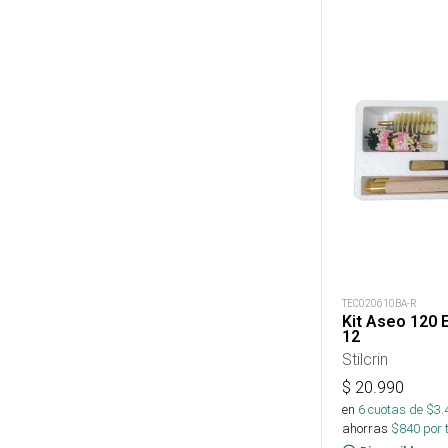
TEC020610BA-R
Kit Aseo 120 
12
Stilcrin
$
20.990
en
6
cuotas de $
3.
ahorras
$
840
por 