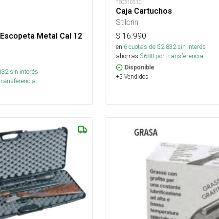
TEC310510
Caja Cartuchos
Stilcrin
$
16.990
Escopeta Metal Cal 12
en
6
cuotas de $
2.832
sin interés
ahorras
$
680
por transferencia.
Disponible
332
sin interés
+5 Vendidos
transferencia.