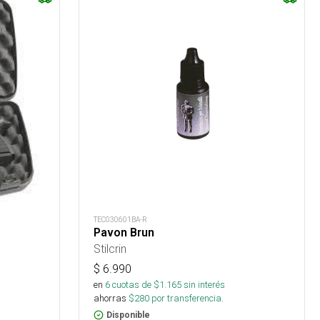
TEC030601BA-R
Pavon Brun
Stilcrin
$
6.990
en
6
cuotas de $
1.165
sin interés
ahorras
$
280
por transferencia.
Disponible