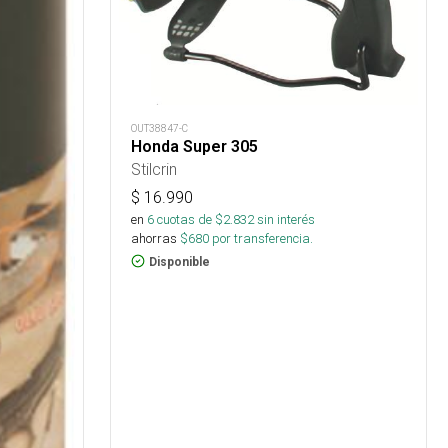
OUT38847-C
Honda Super 305
Stilcrin
$
16.990
en
6
cuotas de $
2.832
sin interés
ahorras
$
680
por transferencia.
Disponible