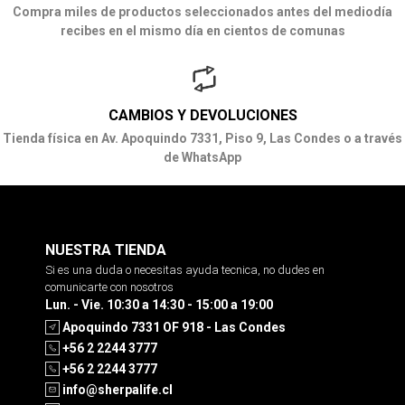
Compra miles de productos seleccionados antes del mediodía
recibes en el mismo día en cientos de comunas
CAMBIOS Y DEVOLUCIONES
Tienda física en Av. Apoquindo 7331, Piso 9, Las Condes o a través
de WhatsApp
NUESTRA TIENDA
Si es una duda o necesitas ayuda tecnica, no dudes en
comunicarte con nosotros
Lun. - Vie. 10:30 a 14:30 - 15:00 a 19:00
Apoquindo 7331 OF 918 - Las Condes
+56 2 2244 3777
+56 2 2244 3777
info@sherpalife.cl