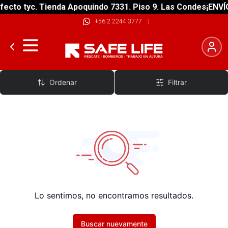
ecto tyc. Tienda Apoquindo 7331. Piso 9. Las Condes
¡ENVÍO
+56 2 2244 3777
|
Sujetador Casco De Mochila
Ordenar
Filtrar
Lo sentimos, no encontramos resultados.
Buscar nuevamente