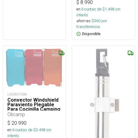
$
8.990
en
6
cuotas de $
1.498
sin
interés
ahorras
$
360
por
transferencia.
Disponible
LM280510BA
Convector Windshield
Paraviento Plegable
Para Cocinilla Camping
Olicamp
$
20.990
en
6
cuotas de $
3.498
sin
interés