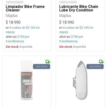
24082026BARB
23882026BARB
Limpiador Bike Frame
Lubricante Bike Chain
Cleaner
Lube Dry Condition
Maplus
Maplus
$
18.990
$
18.990
en
6
cuotas de $
3.165
sin
en
6
cuotas de $
3.165
sin
interés
interés
ahorras
$
760
por
ahorras
$
760
por
transferencia.
transferencia.
disponible
disponible
Sin stock
Sin stock
SIN STOCK
SIN STOCK