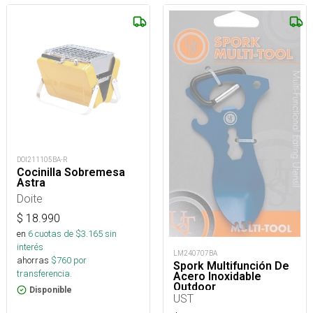
DOI211105BA-R
Cocinilla Sobremesa
Astra
Doite
$
18.990
en
6
cuotas de $
3.165
sin
interés
LM240707BA
ahorras
$
760
por
Spork Multifunción De
transferencia.
Acero Inoxidable
Outdoor
Disponible
UST