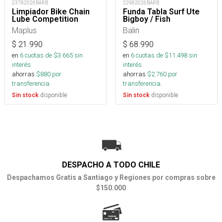
23782026BARB
22982026BARB
Limpiador Bike Chain
Funda Tabla Surf Ute
Lube Competition
Bigboy / Fish
Maplus
Balin
$
21.990
$
68.990
en
6
cuotas de $
3.665
sin
en
6
cuotas de $
11.498
sin
interés
interés
ahorras
$
880
por
ahorras
$
2.760
por
transferencia.
transferencia.
disponible
disponible
Sin stock
Sin stock
DESPACHO A TODO CHILE
Despachamos Gratis a Santiago y Regiones por compras sobre
$150.000