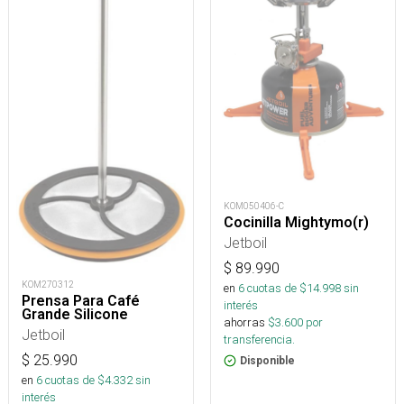
KOM050406-C
Cocinilla Mightymo(r)
Jetboil
$
89.990
KOM270312
en
6
cuotas de $
14.998
sin
Prensa Para Café
interés
Grande Silicone
ahorras
$
3.600
por
Jetboil
transferencia.
$
25.990
Disponible
en
6
cuotas de $
4.332
sin
interés