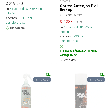
G280502
$
219.990
Correa Anteojos Piel
en
6
cuotas de $
36.665
sin
Biekep
interés
Gnomo Wear
ahorras
$
8.800
por
$
7.333
$
9.990
transferencia.
en
6
cuotas de $
1.222
sin
Disponible
interés
ahorras
$
290
por
transferencia.
LLEGA MAÑANA✔️TIENDA
APOQUINDO
+5 Vendidos
SIN STOCK
SIN STOCK