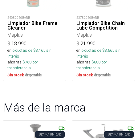
24082026BARB
23782026BARB
Limpiador Bike Frame
Limpiador Bike Chain
Cleaner
Lube Competition
Maplus
Maplus
$
18.990
$
21.990
en
6
cuotas de $
3.165
sin
en
6
cuotas de $
3.665
sin
interés
interés
ahorras
$
760
por
ahorras
$
880
por
transferencia.
transferencia.
disponible
disponible
Sin stock
Sin stock
Más de la marca
ÚLTIMA UNIDAD
ÚLTIMA UNIDAD