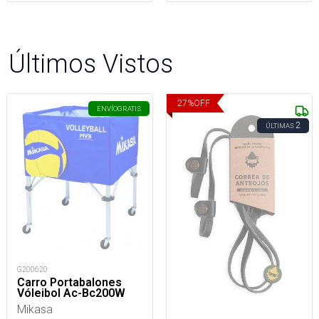
Últimos Vistos
27
%
OFF
ENVÍO
GRATIS
2
ÚLTIMAS
G200620
Carro Portabalones
Vóleibol Ac-Bc200W
Mikasa