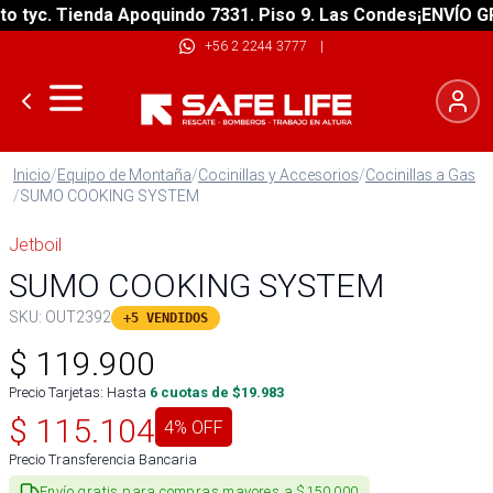
tyc. Tienda Apoquindo 7331. Piso 9. Las Condes
¡ENVÍO GRAT
+56 2 2244 3777
|
Inicio
/
Equipo de Montaña
/
Cocinillas y Accesorios
/
Cocinillas a Gas
/
SUMO COOKING SYSTEM
Jetboil
SUMO COOKING SYSTEM
SKU:
OUT2392
+5 VENDIDOS
$
119.900
Precio Tarjetas: Hasta
6
cuotas de $
19.983
$
115.104
4
% OFF
Precio Transferencia Bancaria
Envío gratis para compras mayores a $150.000