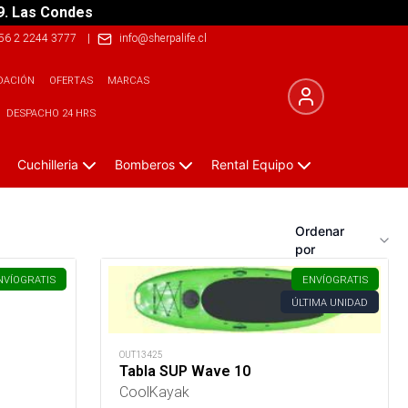
9. Las Condes
56 2 2244 3777
|
info@sherpalife.cl
DACIÓN
OFERTAS
MARCAS
DESPACHO 24 HRS
Cuchilleria
Bomberos
Rental Equipo
Ordenar
por
NVÍO
GRATIS
ENVÍO
GRATIS
ÚLTIMA UNIDAD
OUT13425
Tabla SUP Wave 10
CoolKayak