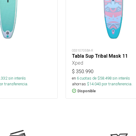
OD310705BA-R
Tabla Sup Tribal Mask 11
Xped
$
350.990
.332
sin interés
en
6
cuotas de $
58.498
sin interés
or transferencia.
ahorras
$
14.040
por transferencia.
Disponible