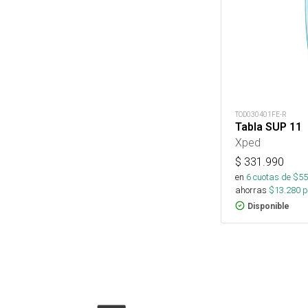
TOD030401FE-R
Tabla SUP 11
Xped
$
331.990
en
6
cuotas de $
55
ahorras
$
13.280
p
Disponible