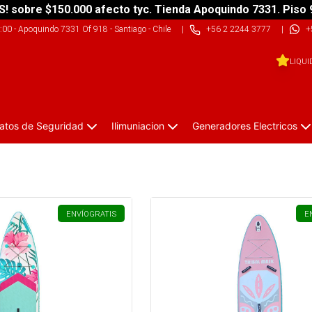
S! sobre $150.000 afecto tyc. Tienda Apoquindo 7331. Piso 
9:00
-
Apoquindo 7331 Of 918 - Santiago - Chile
|
+56 2 2244 3777
|
+
LIQUI
atos de Seguridad
Ilimuniacion
Generadores Electricos
ENVÍO
GRATIS
E