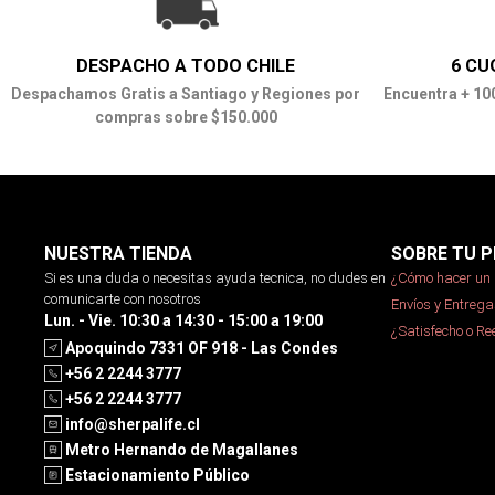
DESPACHO A TODO CHILE
6 CU
Despachamos Gratis a Santiago y Regiones por
Encuentra + 10
compras sobre $150.000
NUESTRA TIENDA
SOBRE TU P
Si es una duda o necesitas ayuda tecnica, no dudes en
¿Cómo hacer un 
comunicarte con nosotros
Envíos y Entrega
Lun. - Vie. 10:30 a 14:30 - 15:00 a 19:00
¿Satisfecho o R
Apoquindo 7331 OF 918 - Las Condes
+56 2 2244 3777
+56 2 2244 3777
info@sherpalife.cl
Metro Hernando de Magallanes
Estacionamiento Público