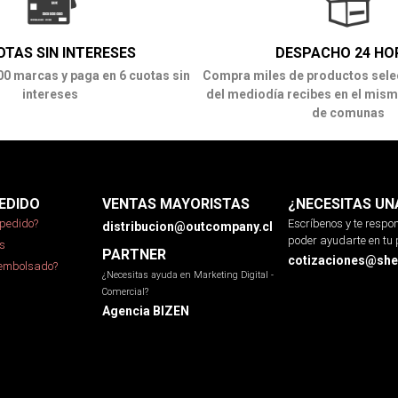
OTAS SIN INTERESES
DESPACHO 24 HO
00 marcas y paga en 6 cuotas sin
Compra miles de productos sele
intereses
del mediodía recibes en el mism
de comunas
EDIDO
VENTAS MAYORISTAS
¿NECESITAS UN
pedido?
Escríbenos y te resp
distribucion@outcompany.cl
poder ayudarte en tu 
s
PARTNER
cotizaciones@sher
eembolsado?
¿Necesitas ayuda en Marketing Digital -
Comercial?
Agencia BIZEN