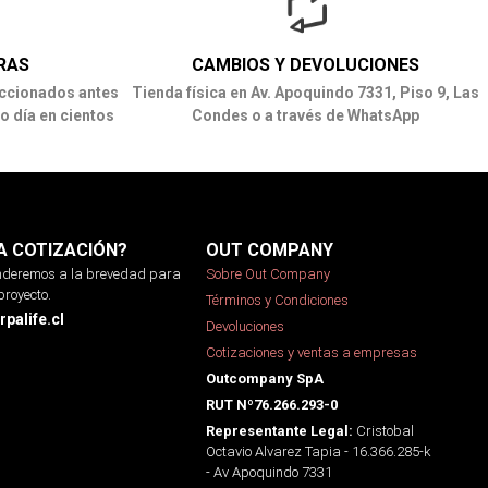
RAS
CAMBIOS Y DEVOLUCIONES
ccionados antes
Tienda física en Av. Apoquindo 7331, Piso 9, Las
o día en cientos
Condes o a través de WhatsApp
A COTIZACIÓN?
OUT COMPANY
onderemos a la brevedad para
Sobre Out Company
proyecto.
Términos y Condiciones
palife.cl
Devoluciones
Cotizaciones y ventas a empresas
Outcompany SpA
RUT Nº76.266.293-0
Cristobal
Representante Legal:
Octavio Alvarez Tapia - 16.366.285-k
- Av Apoquindo 7331