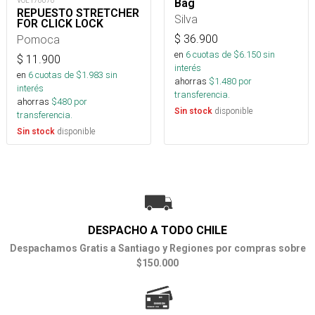
VOL170670
Bag
REPUESTO STRETCHER
Silva
FOR CLICK LOCK
$
36.900
Pomoca
en
6
cuotas de $
6.150
sin
$
11.900
interés
en
6
cuotas de $
1.983
sin
ahorras
$
1.480
por
interés
transferencia.
ahorras
$
480
por
disponible
Sin stock
transferencia.
disponible
Sin stock
DESPACHO A TODO CHILE
Despachamos Gratis a Santiago y Regiones por compras sobre
$150.000