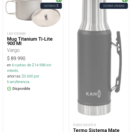
3
ÚLTIMAS
ÚLTIMA UNIDAD
LM210508BA
Mug Titanium Ti-Lite
900 Ml
Vargo
$
89.990
en
6
cuotas de $
14.998
sin
interés
ahorras
$
3.600
por
transferencia.
Disponible
PUR021002FE-R
Termo Sistema Mate