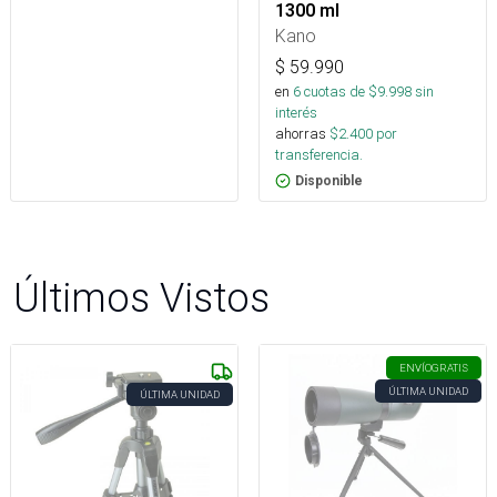
1300 ml
Kano
$
59.990
en
6
cuotas de $
9.998
sin
interés
ahorras
$
2.400
por
transferencia.
Disponible
Últimos Vistos
ENVÍO
GRATIS
ÚLTIMA UNIDAD
ÚLTIMA UNIDAD