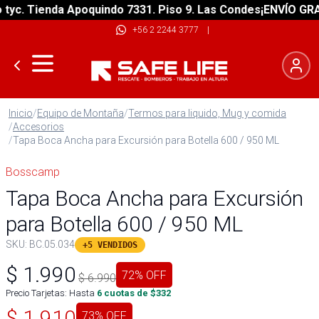
. Tienda Apoquindo 7331. Piso 9. Las Condes
¡ENVÍO GRATIS!
+56 2 2244 3777
|
Inicio
/
Equipo de Montaña
/
Termos para liquido, Mug y comida
/
Accesorios
/
Tapa Boca Ancha para Excursión para Botella 600 / 950 ML
Bosscamp
Tapa Boca Ancha para Excursión
para Botella 600 / 950 ML
SKU:
BC.05.034
+5 VENDIDOS
$
1.990
72
% OFF
$
6.990
Precio Tarjetas: Hasta
6
cuotas de $
332
$
1.910
73
% OFF