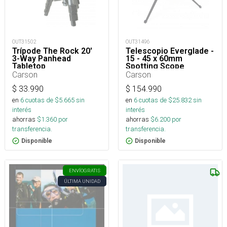
OUT31502
OUT31496
Trípode The Rock 20'
Telescopio Everglade -
3-Way Panhead
15 - 45 x 60mm
Tabletop
Spotting Scope
Carson
Carson
$
33.990
$
154.990
en
6
cuotas de $
5.665
sin
en
6
cuotas de $
25.832
sin
interés
interés
ahorras
$
1.360
por
ahorras
$
6.200
por
transferencia.
transferencia.
Disponible
Disponible
ENVÍO
GRATIS
ÚLTIMA UNIDAD