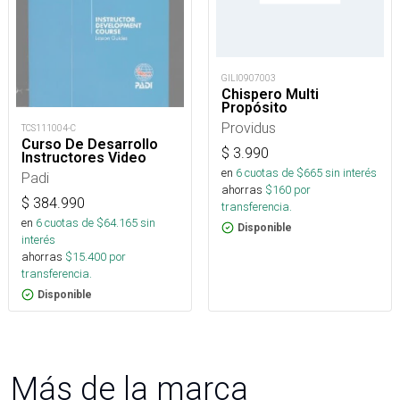
GILI0907003
Chispero Multi
Propósito
Providus
TCS111004-C
Curso De Desarrollo
$
3.990
Instructores Video
en
6
cuotas de $
665
sin interés
Padi
ahorras
$
160
por
$
384.990
transferencia.
en
6
cuotas de $
64.165
sin
Disponible
interés
ahorras
$
15.400
por
transferencia.
Disponible
Más de la marca