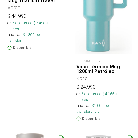
Mug Titanium Travel
Vargo
$
44.990
en
6
cuotas de $
7.498
sin
interés
ahorras
$
1.800
por
transferencia.
Disponible
PUR020908FE-R
Vaso Térmico Mug
1200ml Petróleo
Kano
$
24.990
en
6
cuotas de $
4.165
sin
interés
ahorras
$
1.000
por
transferencia.
Disponible