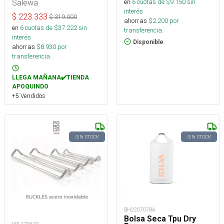
en
6
cuotas de $
9.150
sin
Salewa
interés
$
223.333
$
319.000
ahorras
$
2.200
por
en
6
cuotas de $
37.222
sin
transferencia.
interés
Disponible
ahorras
$
8.930
por
transferencia.
LLEGA MAÑANA✔️TIENDA
APOQUINDO
+5 Vendidos
SIN STOCK
SIN STOCK
BH220707BA
Bolsa Seca Tpu Dry