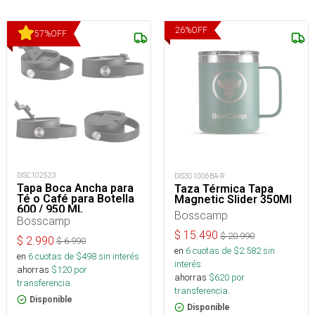
26
%
OFF
57
%
OFF
DISC102523
DIS301006BA-R
Tapa Boca Ancha para
Taza Térmica Tapa
Té o Café para Botella
Magnetic Slider 350Ml
600 / 950 ML
Bosscamp
Bosscamp
$
15.490
$
20.990
$
2.990
$
6.990
en
6
cuotas de $
2.582
sin
en
6
cuotas de $
498
sin interés
interés
ahorras
$
120
por
ahorras
$
620
por
transferencia.
transferencia.
Disponible
Disponible