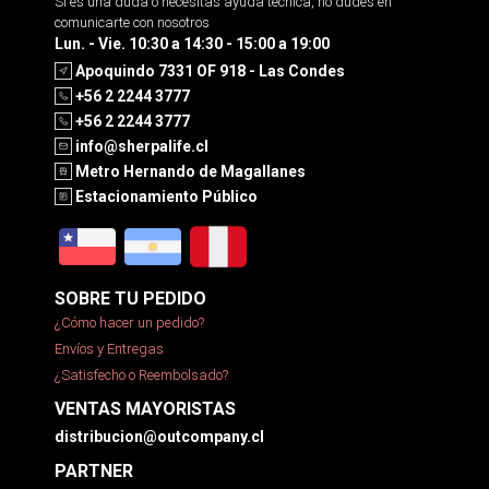
Si es una duda o necesitas ayuda tecnica, no dudes en
comunicarte con nosotros
Lun. - Vie. 10:30 a 14:30 - 15:00 a 19:00
Apoquindo 7331 OF 918 - Las Condes
+56 2 2244 3777
+56 2 2244 3777
info@sherpalife.cl
Metro Hernando de Magallanes
Estacionamiento Público
SOBRE TU PEDIDO
¿Cómo hacer un pedido?
Envíos y Entregas
¿Satisfecho o Reembolsado?
VENTAS MAYORISTAS
distribucion@outcompany.cl
PARTNER