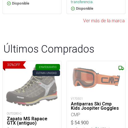
transferencia.
Disponible
Disponible
Ver más de la marca
Últimos Comprados
30
%
OFF
ENVÍO
GRATIS
ÚLTIMA UNIDAD
V170501
Antiparras Ski Cmp
Kids Joopiter Goggles
CMP
OUT3280-C
Zapato MS Rapace
$
54.900
GTX (antiguo)