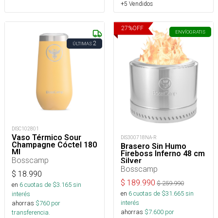
+5 Vendidos
27
%
OFF
ENVÍO
GRATIS
2
ÚLTIMAS
DISC102801
Vaso Térmico Sour
DIS300718NA-R
Champagne Cóctel 180
Brasero Sin Humo
Ml
Fireboss Inferno 48 cm
Bosscamp
Silver
Bosscamp
$
18.990
$
189.990
$
259.990
en
6
cuotas de $
3.165
sin
en
6
cuotas de $
31.665
sin
interés
interés
ahorras
$
760
por
ahorras
$
7.600
por
transferencia.