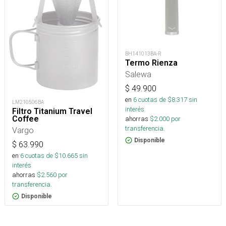
BH141013BA-R
Termo Rienza
Salewa
$
49.900
en
6
cuotas de $
8.317
sin
LM210506BA
interés
Filtro Titanium Travel
Coffee
ahorras
$
2.000
por
transferencia.
Vargo
Disponible
$
63.990
en
6
cuotas de $
10.665
sin
interés
ahorras
$
2.560
por
transferencia.
Disponible