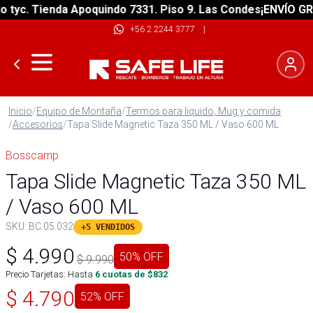
c. Tienda Apoquindo 7331. Piso 9. Las Condes
¡ENVÍO GRATIS
+56 2 2244 3777
|
Inicio
/
Equipo de Montaña
/
Termos para liquido, Mug y comida
/
Accesorios
/
Tapa Slide Magnetic Taza 350 ML / Vaso 600 ML
Bosscamp
Tapa Slide Magnetic Taza 350 ML
/ Vaso 600 ML
SKU:
BC.05.032
+5 VENDIDOS
$
4.990
50
% OFF
$
9.990
Precio Tarjetas: Hasta
6
cuotas de $
832
$
4.790
52
% OFF