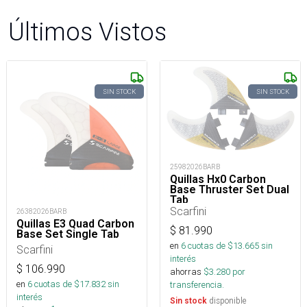
Últimos Vistos
SIN STOCK
SIN STOCK
25982026BARB
Quillas Hx0 Carbon
Base Thruster Set Dual
Tab
Scarfini
26382026BARB
Quillas E3 Quad Carbon
$
81.990
Base Set Single Tab
en
6
cuotas de $
13.665
sin
Scarfini
interés
$
106.990
ahorras
$
3.280
por
en
6
cuotas de $
17.832
sin
transferencia.
interés
disponible
Sin stock