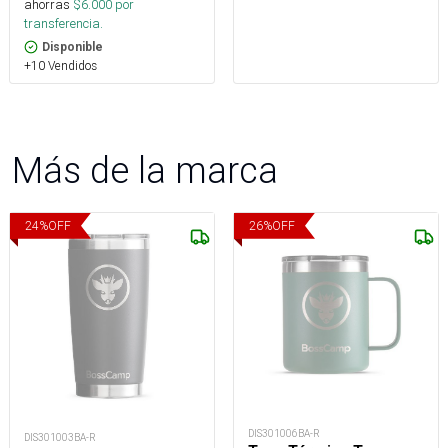
ahorras
$
6.000
por
transferencia.
Disponible
+10 Vendidos
Más de la marca
24
%
OFF
26
%
OFF
DIS301006BA-R
DIS301003BA-R