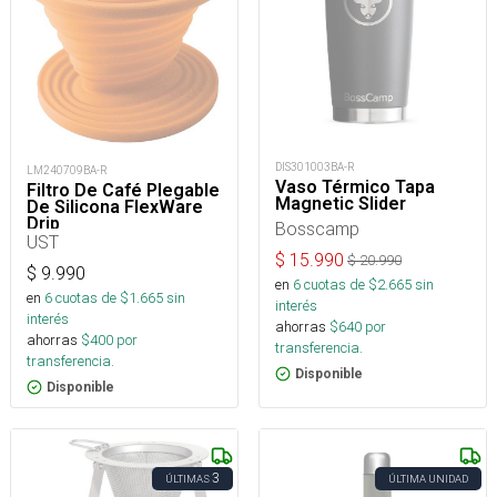
DIS301003BA-R
LM240709BA-R
Vaso Térmico Tapa
Filtro De Café Plegable
Magnetic Slider
De Silicona FlexWare
Drip
Bosscamp
UST
$
15.990
$
20.990
$
9.990
en
6
cuotas de $
2.665
sin
en
6
cuotas de $
1.665
sin
interés
interés
ahorras
$
640
por
ahorras
$
400
por
transferencia.
transferencia.
Disponible
Disponible
3
ÚLTIMAS
ÚLTIMA UNIDAD