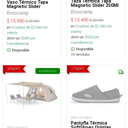
Taza Térmica Tapa
Vaso Térmico Tapa
Magnetic Slider 350Ml
Magnetic Slider
Bosscamp
Bosscamp
$
15.490
$
20.990
$
15.990
$
20.990
en
6
cuotas de $
2.582
sin
en
6
cuotas de $
2.665
sin
interés
interés
ahorras
$
620
por
ahorras
$
640
por
transferencia.
transferencia.
Disponible
Disponible
+5 Vendidos
30
%
OFF
17
%
OFF
ENVÍO
GRATIS
DIS311001BA-R
Pantufla Térmica
SoftShoes Quintay
DIS012604FE-R