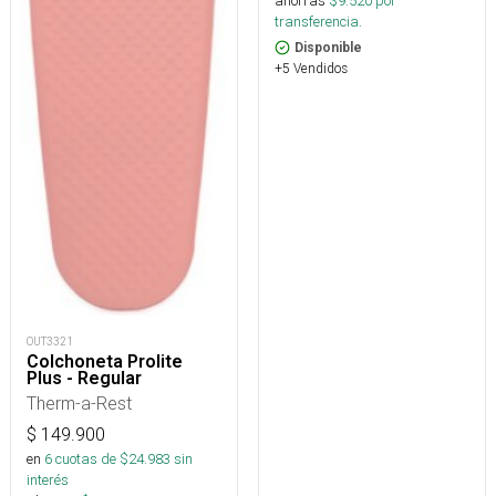
ahorras
$
9.520
por
transferencia.
Disponible
+5 Vendidos
OUT3321
Colchoneta Prolite
Plus - Regular
Therm-a-Rest
$
149.900
en
6
cuotas de $
24.983
sin
interés