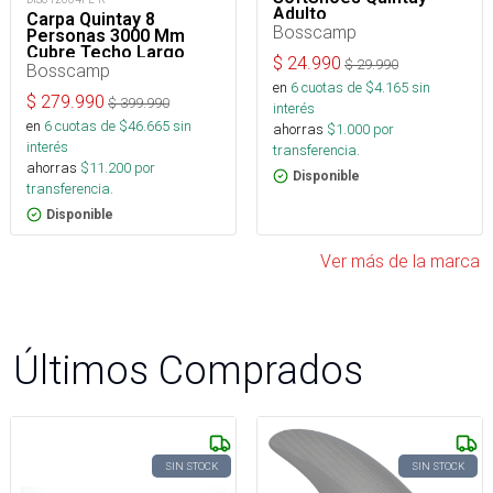
Adulto
Carpa Quintay 8
Bosscamp
Personas 3000 Mm
Cubre Techo Largo
$
24.990
$
29.990
Toldo Extendido
Bosscamp
en
6
cuotas de $
4.165
sin
$
279.990
$
399.990
interés
en
6
cuotas de $
46.665
sin
ahorras
$
1.000
por
interés
transferencia.
ahorras
$
11.200
por
Disponible
transferencia.
Disponible
Ver más de la marca
Últimos Comprados
SIN STOCK
SIN STOCK