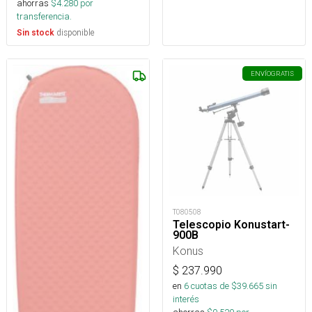
ahorras
$
4.280
por
transferencia.
disponible
Sin stock
ENVÍO
GRATIS
T080508
Telescopio Konustart-
900B
Konus
$
237.990
en
6
cuotas de $
39.665
sin
interés