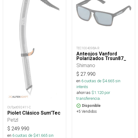
TEC100409BA-R
Anteojos Vanford
Polarizados Trsun87_
Shimano
$
27.990
en
6
cuotas de $
4.665
sin
interés
ahorras
$
1.120
por
transferencia.
Disponible
OUTpet092411-C
+5 Vendidos
Piolet Clásico Sum'Tec
Petzl
$
249.990
en
6
cuotas de $
41.665
sin