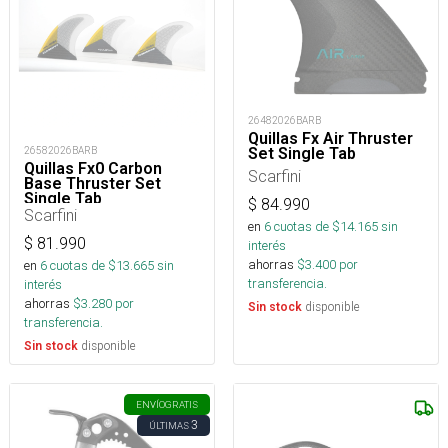
26482026BARB
Quillas Fx Air Thruster
Set Single Tab
26582026BARB
Quillas Fx0 Carbon
Scarfini
Base Thruster Set
Single Tab
$
84.990
Scarfini
en
6
cuotas de $
14.165
sin
$
81.990
interés
ahorras
$
3.400
por
en
6
cuotas de $
13.665
sin
transferencia.
interés
ahorras
$
3.280
por
disponible
Sin stock
transferencia.
disponible
Sin stock
ENVÍO
GRATIS
3
ÚLTIMAS