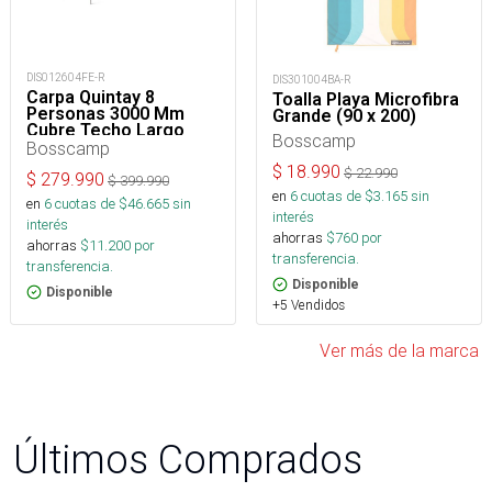
DIS012604FE-R
DIS301004BA-R
Carpa Quintay 8
Toalla Playa Microfibra
Personas 3000 Mm
Grande (90 x 200)
Cubre Techo Largo
Bosscamp
Toldo Extendido
Bosscamp
$
18.990
$
22.990
$
279.990
$
399.990
en
6
cuotas de $
3.165
sin
en
6
cuotas de $
46.665
sin
interés
interés
ahorras
$
760
por
ahorras
$
11.200
por
transferencia.
transferencia.
Disponible
Disponible
+5 Vendidos
Ver más de la marca
Últimos Comprados