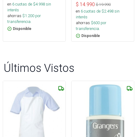
$
14.990
en
6
cuotas de $
4.998
sin
$
19.990
interés
en
6
cuotas de $
2.498
sin
ahorras
$
1.200
por
interés
transferencia.
ahorras
$
600
por
transferencia.
Disponible
Disponible
Últimos Vistos