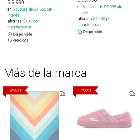
$
9.990
en
6
cuotas de $
5.998
sin
en
6
cuotas de $
1.665
sin
interés
interés
ahorras
$
1.440
por
ahorras
$
400
por
transferencia.
transferencia.
Disponible
Disponible
+5 Vendidos
Más de la marca
18
%
OFF
17
%
OFF