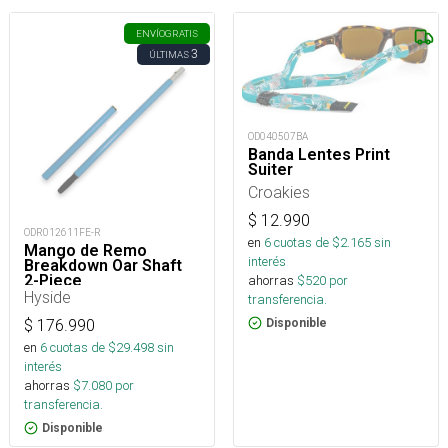
ENVÍO
GRATIS
3
ÚLTIMAS
OD040507BA
Banda Lentes Print
Suiter
Croakies
$
12.990
ODR012611FE-R
en
6
cuotas de $
2.165
sin
Mango de Remo
interés
Breakdown Oar Shaft
2-Piece
ahorras
$
520
por
Hyside
transferencia.
$
176.990
Disponible
en
6
cuotas de $
29.498
sin
interés
ahorras
$
7.080
por
transferencia.
Disponible