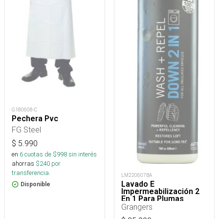
G180608-C
Pechera Pvc
FG Steel
$
5.990
en
6
cuotas de $
998
sin interés
ahorras
$
240
por
transferencia.
LM220607BA
Lavado E
Disponible
Impermeabilización 2
En 1 Para Plumas
Grangers