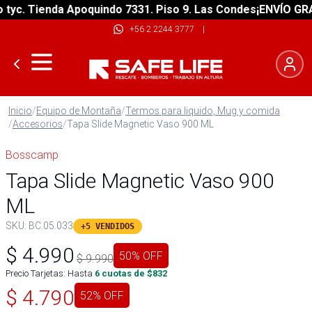
c. Tienda Apoquindo 7331. Piso 9. Las Condes
¡ENVÍO GRATIS
+56 2 2244 3777
|
Inicio
/
Equipo de Montaña
/
Termos para liquido, Mug y comida
/
Accesorios
/
Tapa Slide Magnetic Vaso 900 ML
Bosscamp
Tapa Slide Magnetic Vaso 900
ML
SKU:
BC.05.033
+5 VENDIDOS
$
4.990
50
% OFF
$
9.990
Precio Tarjetas: Hasta
6
cuotas de $
832
$
4.790
52
% OFF