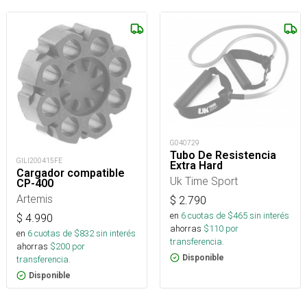
G040729
Tubo De Resistencia
GILI200415FE
Extra Hard
Cargador compatible
Uk Time Sport
CP-400
Artemis
$
2.790
en
6
cuotas de $
465
sin interés
$
4.990
ahorras
$
110
por
en
6
cuotas de $
832
sin interés
transferencia.
ahorras
$
200
por
Disponible
transferencia.
Disponible