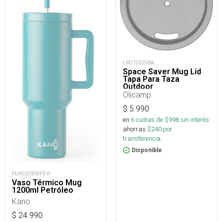
LM270520BA
Space Saver Mug Lid
Tapa Para Taza
Outdoor
Olicamp
$
5.990
en
6
cuotas de $
998
sin interés
ahorras
$
240
por
transferencia.
Disponible
PUR020908FE-R
Vaso Térmico Mug
1200ml Petróleo
Kano
$
24.990