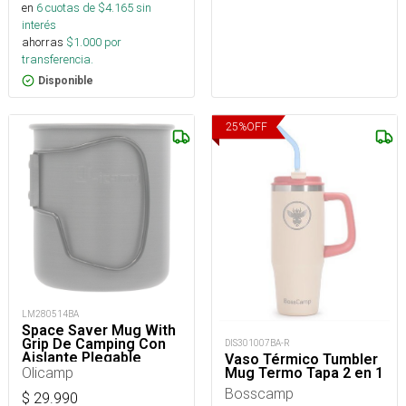
en
6
cuotas de $
4.165
sin
interés
ahorras
$
1.000
por
transferencia.
Disponible
25
%
OFF
LM280514BA
Space Saver Mug With
Grip De Camping Con
DIS301007BA-R
Aislante Plegable
Vaso Térmico Tumbler
Olicamp
Mug Termo Tapa 2 en 1
Bosscamp
$
29.990