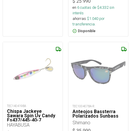
$
25.990
en
6
cuotas de $
4.332
sin
interés
ahorras
$
1.040
por
transferencia.
Disponible
TEC140419BA
TEC100407BA-R
Chispa Jackeye
Anteojos Bassterra
Sawara Spin Uv Candy
Polarizados Sunbass
Fs437/445-40-7_
Shimano
HAYABUSA
$
35.990