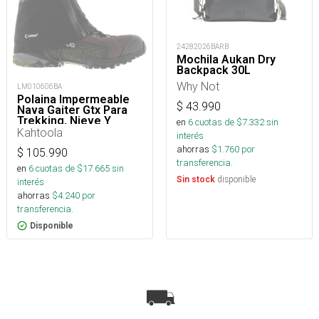
24282026BARB
Mochila Aukan Dry
Backpack 30L
Why Not
LM010606BA
Polaina Impermeable
$
43.990
Nava Gaiter Gtx Para
Trekking, Nieve Y
en
6
cuotas de $
7.332
sin
Montaña
Kahtoola
interés
ahorras
$
1.760
por
$
105.990
transferencia.
en
6
cuotas de $
17.665
sin
disponible
Sin stock
interés
ahorras
$
4.240
por
transferencia.
Disponible