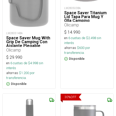
LM280503BA
Space Saver Titanium
Lid Tapa Para Mug Y
Olla Camping
Olicamp
$
14.990
LM280514BA
Space Saver Mug With
en
6
cuotas de $
2.498
sin
Grip De Camping Con
interés
Aislante Plegable
ahorras
$
600
por
Olicamp
transferencia.
$
29.990
Disponible
en
6
cuotas de $
4.998
sin
interés
ahorras
$
1.200
por
transferencia.
Disponible
30
%
OFF