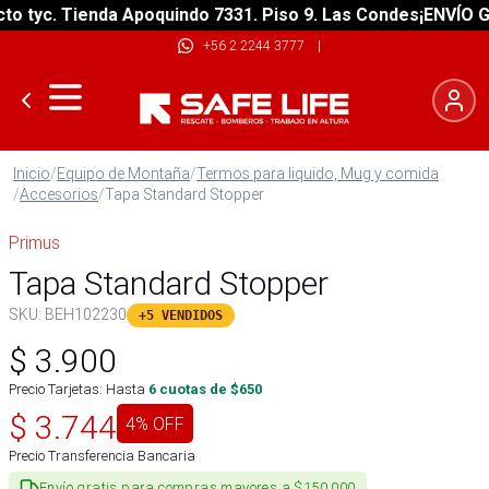
tyc. Tienda Apoquindo 7331. Piso 9. Las Condes
¡ENVÍO GRAT
+56 2 2244 3777
|
Inicio
/
Equipo de Montaña
/
Termos para liquido, Mug y comida
/
Accesorios
/
Tapa Standard Stopper
Primus
Tapa Standard Stopper
SKU:
BEH102230
+5 VENDIDOS
$
3.900
Precio Tarjetas: Hasta
6
cuotas de $
650
$
3.744
4
% OFF
Precio Transferencia Bancaria
Envío gratis para compras mayores a $150.000