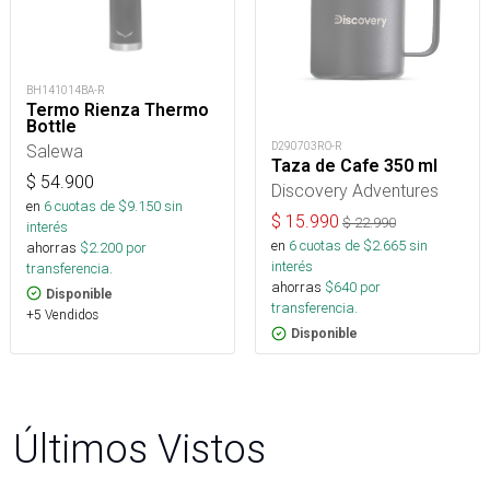
BH141014BA-R
Termo Rienza Thermo
Bottle
D290703RO-R
Salewa
Taza de Cafe 350 ml
$
54.900
Discovery Adventures
en
6
cuotas de $
9.150
sin
$
15.990
$
22.990
interés
en
6
cuotas de $
2.665
sin
ahorras
$
2.200
por
interés
transferencia.
ahorras
$
640
por
Disponible
transferencia.
+5 Vendidos
Disponible
Últimos Vistos