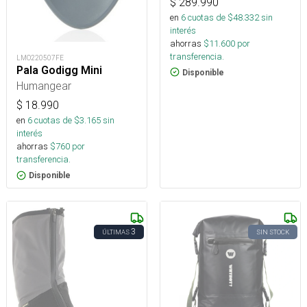
$
289.990
en
6
cuotas de $
48.332
sin
interés
ahorras
$
11.600
por
transferencia.
LMO220507FE
Pala Godigg Mini
Disponible
Humangear
$
18.990
en
6
cuotas de $
3.165
sin
interés
ahorras
$
760
por
transferencia.
Disponible
3
ÚLTIMAS
SIN STOCK