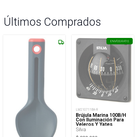
Últimos Comprados
ENVÍO
GRATIS
LM210711BA-R
Brújula Marina 100B/H
Con Iluminación Para
Veleros Y Yates
Silva