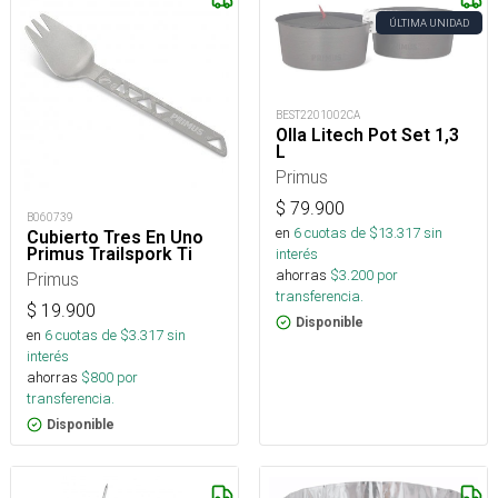
ÚLTIMA UNIDAD
BEST2201002CA
Olla Litech Pot Set 1,3
L
Primus
$
79.900
B060739
en
6
cuotas de $
13.317
sin
Cubierto Tres En Uno
Primus Trailspork Ti
interés
ahorras
$
3.200
por
Primus
transferencia.
$
19.900
Disponible
en
6
cuotas de $
3.317
sin
interés
ahorras
$
800
por
transferencia.
Disponible