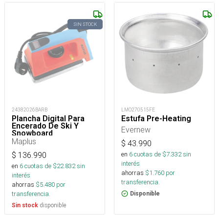
SIN STOCK
24382026BARB
LMO270515FE
Plancha Digital Para
Estufa Pre-Heating
Encerado De Ski Y
Evernew
Snowboard
Maplus
$
43.990
en
6
cuotas de $
7.332
sin
$
136.990
interés
en
6
cuotas de $
22.832
sin
ahorras
$
1.760
por
interés
transferencia.
ahorras
$
5.480
por
transferencia.
Disponible
disponible
Sin stock