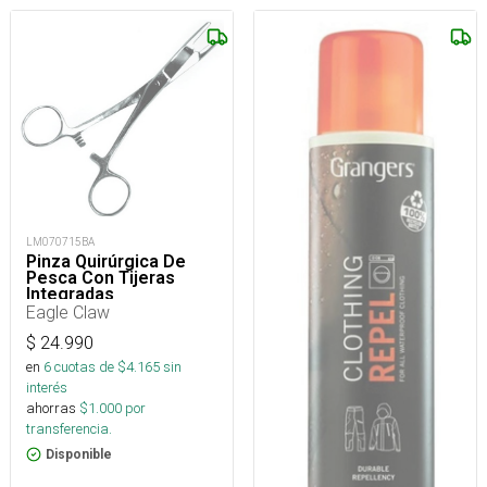
LM070715BA
Pinza Quirúrgica De
Pesca Con Tijeras
Integradas
Eagle Claw
$
24.990
en
6
cuotas de $
4.165
sin
interés
ahorras
$
1.000
por
transferencia.
Disponible