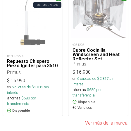
ÚLTIMA UNIDAD
v051205
Cubre Cocinilla
Windscreen and Heat
BEH102224
Reflector Set
Repuesto Chispero
Primus
Piezo Igniter para 3510
$
16.900
Primus
en
6
cuotas de $
2.817
sin
$
16.990
interés
en
6
cuotas de $
2.832
sin
ahorras
$
680
por
interés
transferencia.
ahorras
$
680
por
Disponible
transferencia.
+5 Vendidos
Disponible
Ver más de la marca