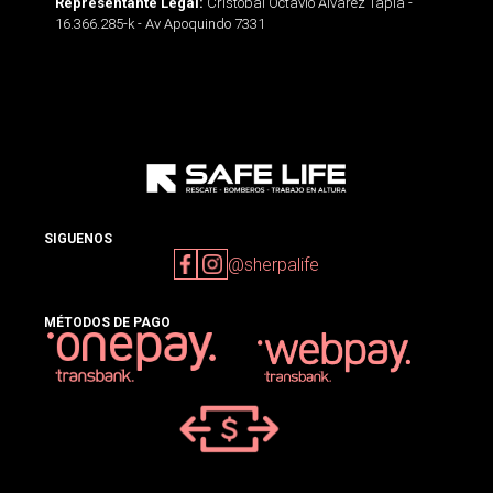
Cristobal Octavio Alvarez Tapia -
Representante Legal:
16.366.285-k - Av Apoquindo 7331
SIGUENOS
@sherpalife
MÉTODOS DE PAGO