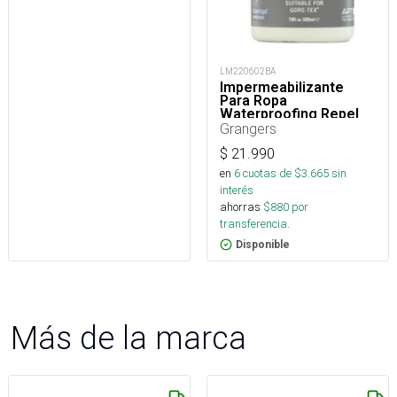
LM220602BA
Impermeabilizante
Para Ropa
Waterproofing Repel
300 Ml
Grangers
$
21.990
en
6
cuotas de $
3.665
sin
interés
ahorras
$
880
por
transferencia.
Disponible
Más de la marca