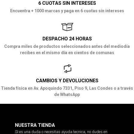
6 CUOTAS SIN INTERESES
Encuentra + 1000 marcas y paga en 6 cuotas sin intereses
DESPACHO 24 HORAS
Compra miles de productos seleccionados antes del mediodía
recibes en el mismo día en cientos de comunas
CAMBIOS Y DEVOLUCIONES
Tienda física en Av. Apoquindo 7331, Piso 9, Las Condes o a través
de WhatsApp
NUESTRA TIENDA
Si es una duda o necesitas ayuda tecnica, no dudes en