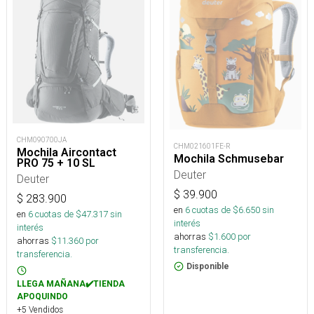
CHM090700JA
CHM021601FE-R
Mochila Aircontact
Mochila Schmusebar
PRO 75 + 10 SL
Deuter
Deuter
$
39.900
$
283.900
en
6
cuotas de $
6.650
sin
en
6
cuotas de $
47.317
sin
interés
interés
ahorras
$
1.600
por
ahorras
$
11.360
por
transferencia.
transferencia.
Disponible
LLEGA MAÑANA✔️TIENDA
APOQUINDO
+5 Vendidos