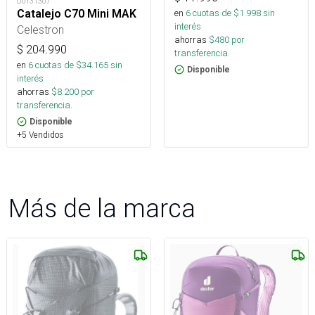
OUT31307
Catalejo C70 Mini MAK
en
6
cuotas de $
1.998
sin
interés
Celestron
ahorras
$
480
por
$
204.990
transferencia.
en
6
cuotas de $
34.165
sin
Disponible
interés
ahorras
$
8.200
por
transferencia.
Disponible
+5 Vendidos
Más de la marca