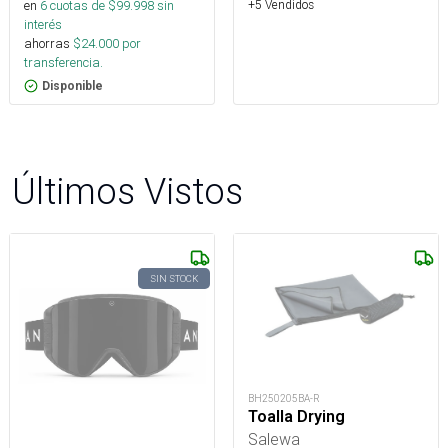
+5 Vendidos
en
6
cuotas de $
99.998
sin
interés
ahorras
$
24.000
por
transferencia.
Disponible
Últimos Vistos
SIN STOCK
BH250205BA-R
Toalla Drying
Salewa