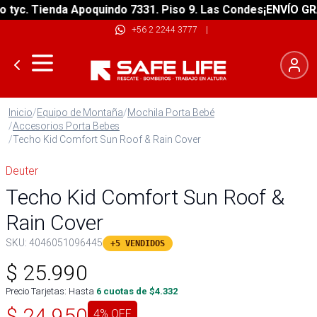
c. Tienda Apoquindo 7331. Piso 9. Las Condes
¡ENVÍO GRATIS
+56 2 2244 3777
|
Inicio
/
Equipo de Montaña
/
Mochila Porta Bebé
/
Accesorios Porta Bebes
/
Techo Kid Comfort Sun Roof & Rain Cover
Deuter
Techo Kid Comfort Sun Roof &
Rain Cover
SKU:
4046051096445
+5 VENDIDOS
$
25.990
Precio Tarjetas: Hasta
6
cuotas de $
4.332
$
24.950
4
% OFF