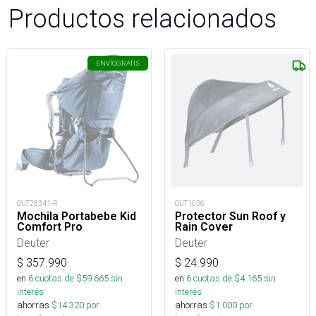
Productos relacionados
ENVÍO
GRATIS
OUT28341-R
OUT1036
Mochila Portabebe Kid
Protector Sun Roof y
Comfort Pro
Rain Cover
Deuter
Deuter
$
357.990
$
24.990
en
6
cuotas de $
59.665
sin
en
6
cuotas de $
4.165
sin
interés
interés
ahorras
$
14.320
por
ahorras
$
1.000
por