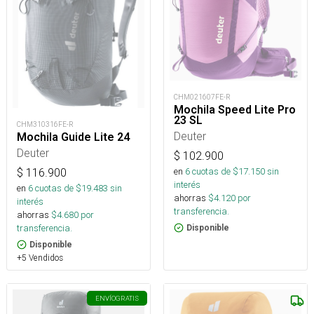
CHM021607FE-R
Mochila Speed Lite Pro
23 SL
CHM310316FE-R
Deuter
Mochila Guide Lite 24
Deuter
$
102.900
en
6
cuotas de $
17.150
sin
$
116.900
interés
en
6
cuotas de $
19.483
sin
ahorras
$
4.120
por
interés
transferencia.
ahorras
$
4.680
por
transferencia.
Disponible
Disponible
+5 Vendidos
ENVÍO
GRATIS