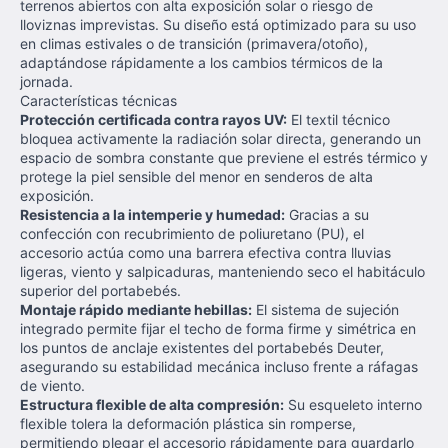
terrenos abiertos con alta exposición solar o riesgo de
lloviznas imprevistas. Su diseño está optimizado para su uso
en climas estivales o de transición (primavera/otoño),
adaptándose rápidamente a los cambios térmicos de la
jornada.
Características técnicas
Protección certificada contra rayos UV:
El textil técnico
bloquea activamente la radiación solar directa, generando un
espacio de sombra constante que previene el estrés térmico y
protege la piel sensible del menor en senderos de alta
exposición.
Resistencia a la intemperie y humedad:
Gracias a su
confección con recubrimiento de poliuretano (PU), el
accesorio actúa como una barrera efectiva contra lluvias
ligeras, viento y salpicaduras, manteniendo seco el habitáculo
superior del portabebés.
Montaje rápido mediante hebillas:
El sistema de sujeción
integrado permite fijar el techo de forma firme y simétrica en
los puntos de anclaje existentes del portabebés Deuter,
asegurando su estabilidad mecánica incluso frente a ráfagas
de viento.
Estructura flexible de alta compresión:
Su esqueleto interno
flexible tolera la deformación plástica sin romperse,
permitiendo plegar el accesorio rápidamente para guardarlo