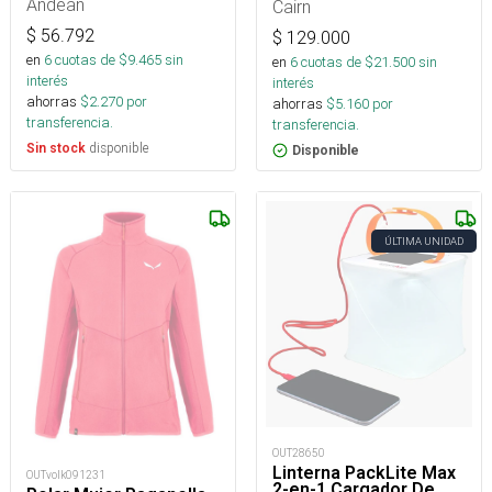
Andean
Cairn
$
56.792
$
129.000
en
6
cuotas de $
9.465
sin
en
6
cuotas de $
21.500
sin
interés
interés
ahorras
$
2.270
por
ahorras
$
5.160
por
transferencia.
transferencia.
disponible
Sin stock
Disponible
ÚLTIMA UNIDAD
OUT28650
Linterna PackLite Max
OUTvolk091231
2-en-1 Cargador De