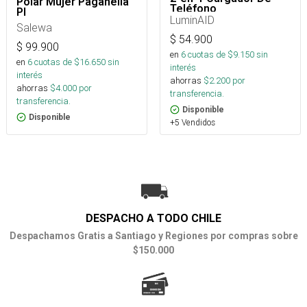
Polar Mujer Paganella
Teléfono
Pl
LuminAID
Salewa
$
54.900
$
99.900
en
6
cuotas de $
9.150
sin
en
6
cuotas de $
16.650
sin
interés
interés
ahorras
$
2.200
por
ahorras
$
4.000
por
transferencia.
transferencia.
Disponible
Disponible
+5 Vendidos
DESPACHO A TODO CHILE
Despachamos Gratis a Santiago y Regiones por compras sobre
$150.000