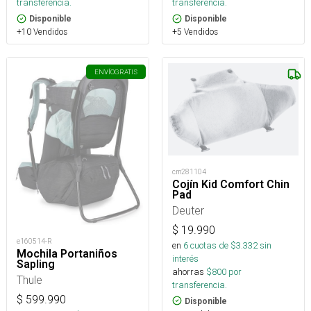
transferencia.
transferencia.
Disponible
Disponible
+10 Vendidos
+5 Vendidos
ENVÍO
GRATIS
cm281104
Cojín Kid Comfort Chin
Pad
Deuter
$
19.990
e160514-R
en
6
cuotas de $
3.332
sin
Mochila Portaniños
interés
Sapling
ahorras
$
800
por
Thule
transferencia.
$
599.990
Disponible