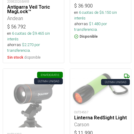
20982026BARB
$
36.900
Antiparra Veil Toric
MagLock™
en
6
cuotas de $
6.150
sin
Andean
interés
ahorras
$
1.480
por
$
56.792
transferencia.
en
6
cuotas de $
9.465
sin
Disponible
interés
ahorras
$
2.270
por
transferencia.
disponible
Sin stock
ENVÍO
GRATIS
ÚLTIMA UNIDAD
ÚLTIMA UNIDAD
OUT34567
Linterna RedSight Light
Carson
$
11.990