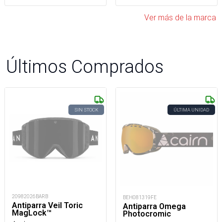
Ver más de la marca
Últimos Comprados
SIN STOCK
ÚLTIMA UNIDAD
20982026BARB
BEH081319FE
Antiparra Veil Toric
Antiparra Omega
MagLock™
Photocromic