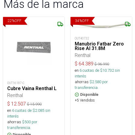
Más de la marca
22
%
OFF
34
%
OFF
OUT40732
Manubrio Fatbar Zero
Rise Al 31.8M
Renthal
$
64.389
$
96.990
en
6
cuotas de $
10.732
sin
interés
ahorras
$
2.580
por
OUT16187-C
transferencia.
Cubre Vaina Renthal L
Renthal
Disponible
+5 Vendidos
$
12.507
$
15.990
en
6
cuotas de $
2.085
sin
interés
ahorras
$
500
por
transferencia.
Disponible