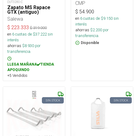
CMP
OUT3280-C
Zapato MS Rapace
$
54.900
GTX (antiguo)
en
6
cuotas de $
9.150
sin
Salewa
interés
$
223.333
$
319.000
ahorras
$
2.200
por
en
6
cuotas de $
37.222
sin
transferencia.
interés
Disponible
ahorras
$
8.930
por
transferencia.
LLEGA MAÑANA✔️TIENDA
APOQUINDO
+5 Vendidos
SIN STOCK
SIN STOCK