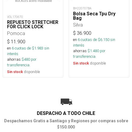
BH220707BA
Bolsa Seca Tpu Dry
VOL170670
Bag
REPUESTO STRETCHER
Silva
FOR CLICK LOCK
$
36.900
Pomoca
en
6
cuotas de $
6.150
sin
$
11.900
interés
en
6
cuotas de $
1.983
sin
ahorras
$
1.480
por
interés
transferencia.
ahorras
$
480
por
disponible
Sin stock
transferencia.
disponible
Sin stock
DESPACHO A TODO CHILE
Despachamos Gratis a Santiago y Regiones por compras sobre
$150.000