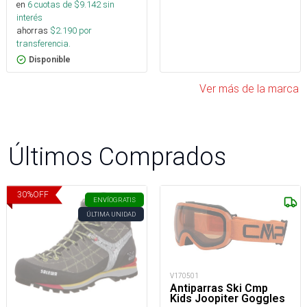
en
6
cuotas de $
9.142
sin
interés
ahorras
$
2.190
por
transferencia.
Disponible
Ver más de la marca
Últimos Comprados
30
%
OFF
ENVÍO
GRATIS
ÚLTIMA UNIDAD
V170501
Antiparras Ski Cmp
Kids Joopiter Goggles