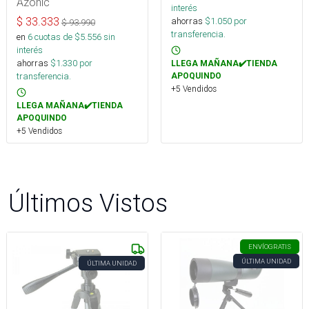
Azonic
interés
$
33.333
ahorras
$
1.050
por
$
93.990
transferencia.
en
6
cuotas de $
5.556
sin
interés
ahorras
$
1.330
por
LLEGA MAÑANA✔️TIENDA
transferencia.
APOQUINDO
+5 Vendidos
LLEGA MAÑANA✔️TIENDA
APOQUINDO
+5 Vendidos
Últimos Vistos
ENVÍO
GRATIS
ÚLTIMA UNIDAD
ÚLTIMA UNIDAD