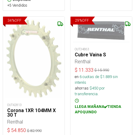
+5 Vendidos
34
%
OFF
29
%
OFF
OUT34863
Cubre Vaina S
Renthal
$
11.333
$
15.990
en
6
cuotas de $
1.889
sin
interés
ahorras
$
450
por
transferencia.
OUT42813
LLEGA MAÑANA✔️TIENDA
Corona 1XR 104MM X
APOQUINDO
30 T
Renthal
$
54.850
$
82.990