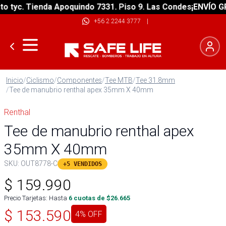
tyc. Tienda Apoquindo 7331. Piso 9. Las Condes
¡ENVÍO GRAT
+56 2 2244 3777
|
Inicio
/
Ciclismo
/
Componentes
/
Tee MTB
/
Tee 31.8mm
/
Tee de manubrio renthal apex 35mm X 40mm
Renthal
Tee de manubrio renthal apex
35mm X 40mm
SKU:
OUT8778-C
+5 VENDIDOS
$
159.990
Precio Tarjetas: Hasta
6
cuotas de $
26.665
$
153.590
4
% OFF