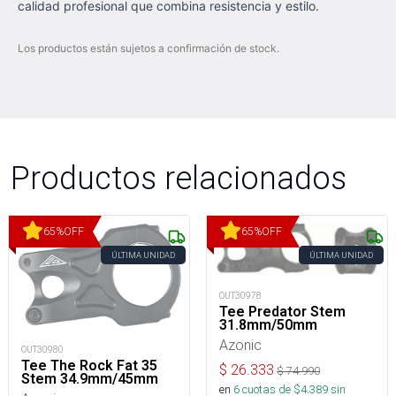
calidad profesional que combina resistencia y estilo.
Los productos están sujetos a confirmación de stock.
Productos relacionados
65
%
OFF
65
%
OFF
ÚLTIMA UNIDAD
ÚLTIMA UNIDAD
OUT30978
Tee Predator Stem
31.8mm/50mm
Azonic
OUT30980
Tee The Rock Fat 35
$
26.333
$
74.990
Stem 34.9mm/45mm
en
6
cuotas de $
4.389
sin