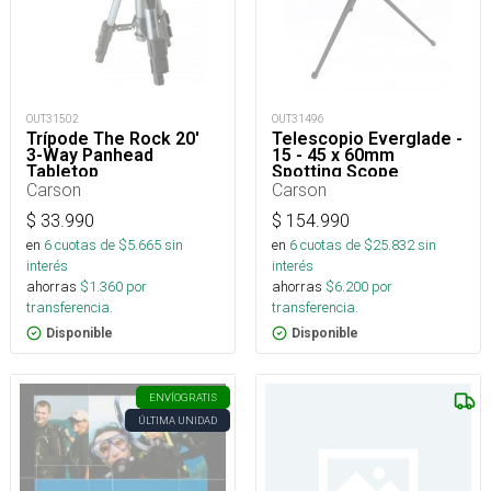
OUT31502
OUT31496
Trípode The Rock 20'
Telescopio Everglade -
3-Way Panhead
15 - 45 x 60mm
Tabletop
Spotting Scope
Carson
Carson
$
33.990
$
154.990
en
6
cuotas de $
5.665
sin
en
6
cuotas de $
25.832
sin
interés
interés
ahorras
$
1.360
por
ahorras
$
6.200
por
transferencia.
transferencia.
Disponible
Disponible
ENVÍO
GRATIS
ÚLTIMA UNIDAD