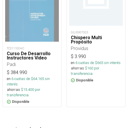
GILI0907003
Chispero Multi
Propósito
Providus
TCS111004-C
Curso De Desarrollo
$
3.990
Instructores Video
en
6
cuotas de $
665
sin interés
Padi
ahorras
$
160
por
$
384.990
transferencia.
en
6
cuotas de $
64.165
sin
Disponible
interés
ahorras
$
15.400
por
transferencia.
Disponible