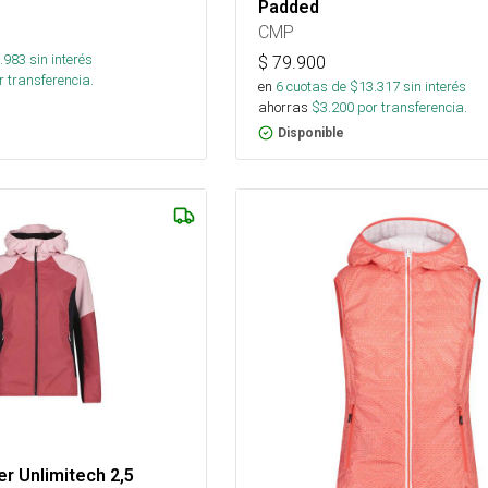
Padded
CMP
.983
sin interés
$
79.900
 transferencia.
en
6
cuotas de $
13.317
sin interés
ahorras
$
3.200
por transferencia.
Disponible
r Unlimitech 2,5