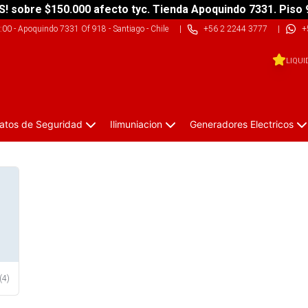
S! sobre $150.000 afecto tyc. Tienda Apoquindo 7331. Piso 
9:00
-
Apoquindo 7331 Of 918 - Santiago - Chile
|
+56 2 2244 3777
|
+
LIQUI
atos de Seguridad
Ilimuniacion
Generadores Electricos
(
4
)