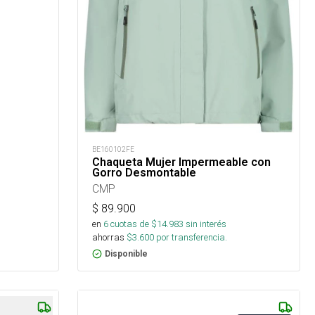
BE160102FE
Chaqueta Mujer Impermeable con
Gorro Desmontable
CMP
$
89.900
en
6
cuotas de $
14.983
sin interés
ahorras
$
3.600
por transferencia.
Disponible