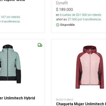
Dynafit
$
189.000
en
6
cuotas de $
31.500
sin interés
.167
sin interés
ahorras
$
7.560
por transferencia.
 transferencia.
Disponible
r Unlimitech Hybrid
BH260104BA-R
Chaqueta Mujer Unlimitech 