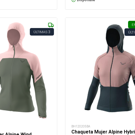
E
3
ÚLTIMAS
ÚLT
BH120205BA
Chaqueta Mujer Alpine Hybr
r Alpine Wind