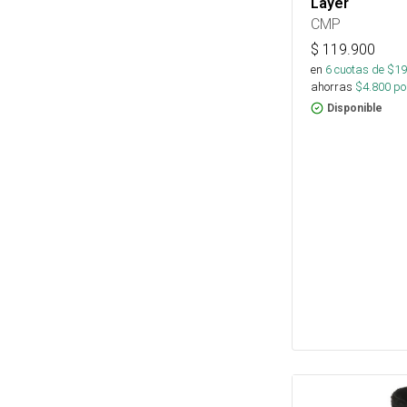
Layer
CMP
$
119.900
en
6
cuotas de $
19
ahorras
$
4.800
por
Disponible