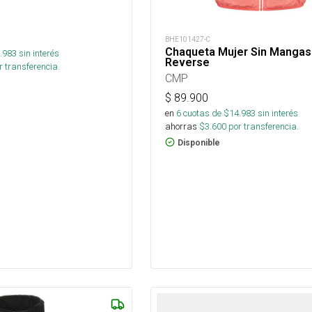
BHE101427-C
Chaqueta Mujer Sin Mangas
.983
sin interés
Reverse
 transferencia.
CMP
$
89.900
en
6
cuotas de $
14.983
sin interés
ahorras
$
3.600
por transferencia.
Disponible