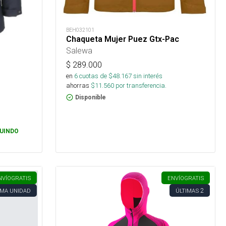
BEH032101
Chaqueta Mujer Puez Gtx-Pac
Salewa
$
289.000
en
6
cuotas de $
48.167
sin interés
ahorras
$
11.560
por transferencia.
Disponible
UINDO
NVÍO
GRATIS
ENVÍO
GRATIS
2
IMA UNIDAD
ÚLTIMAS