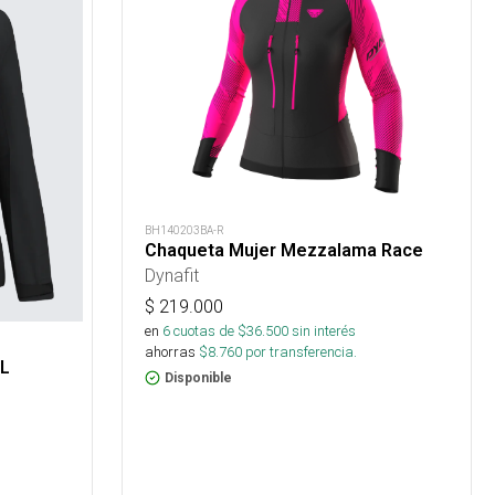
BH140203BA-R
Chaqueta Mujer Mezzalama Race
Dynafit
$
219.000
en
6
cuotas de $
36.500
sin interés
ahorras
$
8.760
por transferencia.
3L
Disponible