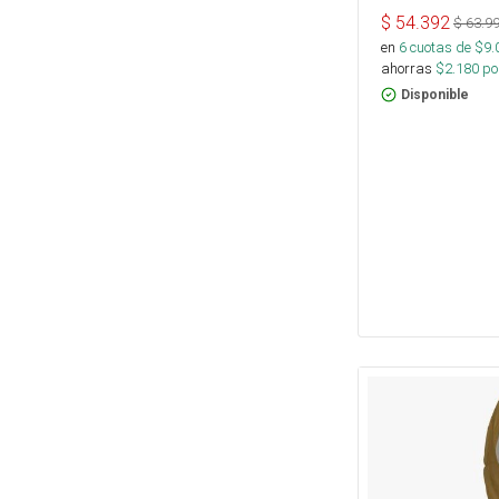
$
54.392
$
63.9
en
6
cuotas de $
9.
ahorras
$
2.180
por
Disponible