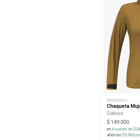
BEH032006-C
Chaqueta Muj
Salewa
$
149.000
en
6
cuotas de $
24
ahorras
$
5.960
por