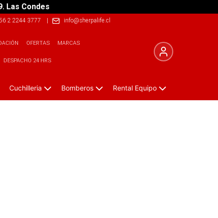
9. Las Condes
56 2 2244 3777
|
info@sherpalife.cl
DACIÓN
OFERTAS
MARCAS
DESPACHO 24 HRS
Cuchilleria
Bomberos
Rental Equipo