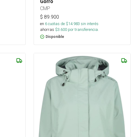
Gorro
CMP
$
89.900
en
6
cuotas de $
14.983
sin interés
ahorras
$
3.600
por transferencia.
Disponible