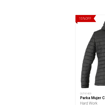
15
%
OFF
OUT41409
Parka Mujer 
Hard Work