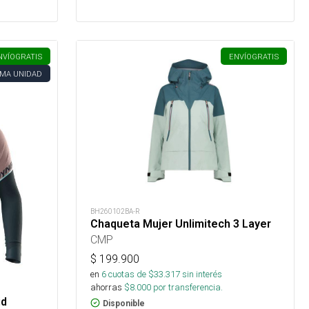
NVÍO
GRATIS
ENVÍO
GRATIS
IMA UNIDAD
BH260102BA-R
Chaqueta Mujer Unlimitech 3 Layer
CMP
$
199.900
en
6
cuotas de $
33.317
sin interés
ahorras
$
8.000
por transferencia.
id
Disponible