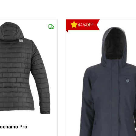
44
%
OFF
Cochamo Pro