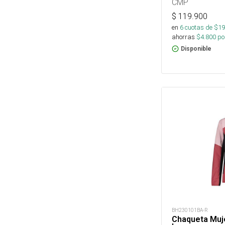
CMP
$
119.900
en
6
cuotas de $
19
ahorras
$
4.800
por
Disponible
BH230101BA-R
Chaqueta Muje