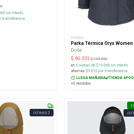
90
065
sin interés
 transferencia.
D150503
Parka Térmica Oryx Women
Doite
$
90.333
$
159.990
en
6
cuotas de $
15.056
sin interés
ahorras
$
3.610
por transferencia.
LLEGA MAÑANA✔️TIENDA APOQ
+5 Vendidos
E
2
ÚLTIMAS
ÚLT