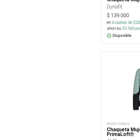
Dynafit
$
139.000
en
6
cuotas de $
23
ahorras
$
5.560
por
Disponible
BH260105BA-R
Chaqueta Muje
PrimaLoft®