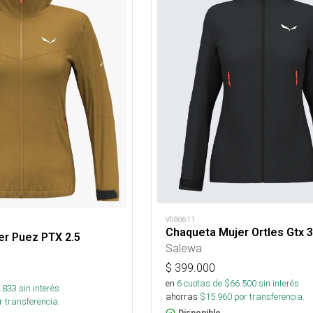
V080611
Chaqueta Mujer Ortles Gtx 
er Puez PTX 2.5
Salewa
$
399.000
en
6
cuotas de $
66.500
sin interés
.833
sin interés
ahorras
$
15.960
por transferencia.
 transferencia.
Disponible