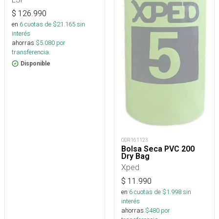
$
126.990
en
6
cuotas de $
21.165
sin
interés
ahorras
$
5.080
por
transferencia.
Disponible
ODR161123
Bolsa Seca PVC 200
Dry Bag
Xped
$
11.990
en
6
cuotas de $
1.998
sin
interés
ahorras
$
480
por