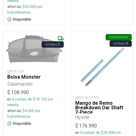
interés
ahorras
$
36.000
por
transferencia.
Disponible
ENVÍO
GRATIS
3
ÚLTIMAS
2
ÚLTIMAS
ODR161124
Bolsa Monster
Salamander
$
108.990
ODR012611FE-R
en
6
cuotas de $
18.165
sin
Mango de Remo
interés
Breakdown Oar Shaft
ahorras
$
4.360
por
2-Piece
transferencia.
Hyside
Disponible
$
176.990
en
6
cuotas de $
29.498
sin