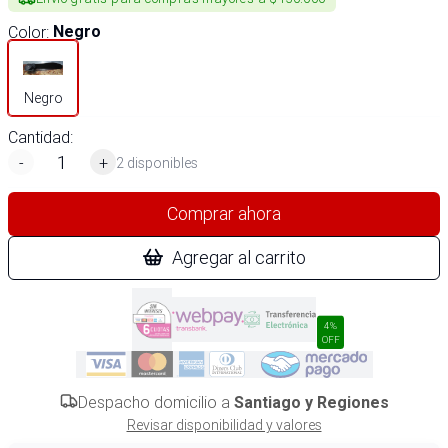
Color
:
Negro
Negro
Cantidad:
-
+
2 disponibles
Comprar ahora
Agregar al carrito
4%
OFF
Despacho domicilio a
Santiago y Regiones
Revisar disponibilidad y valores