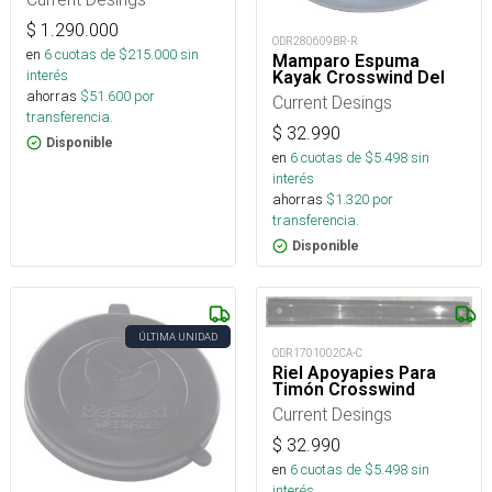
$
1.290.000
ODR280609BR-R
en
6
cuotas de $
215.000
sin
Mamparo Espuma
interés
Kayak Crosswind Del
ahorras
$
51.600
por
Current Desings
transferencia.
$
32.990
Disponible
en
6
cuotas de $
5.498
sin
interés
ahorras
$
1.320
por
transferencia.
Disponible
ÚLTIMA UNIDAD
ODR1701002CA-C
Riel Apoyapies Para
Timón Crosswind
Current Desings
$
32.990
en
6
cuotas de $
5.498
sin
interés