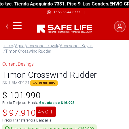
yc. Tienda Apoquindo 7331. Piso 9. Las Condes
¡ENVÍO GRATI
+56 2 2244 3777
|
Inicio
/
Agua
/
accesorios kayak
/
Accesorios Kayak
/
Timon Crosswind Rudder
Current Desings
Timon Crosswind Rudder
SKU:
6MKP131
+5 VENDIDOS
$
101.990
Precio Tarjetas: Hasta
6
cuotas de $
16.998
$
97.910
4
% OFF
Precio Transferencia Bancaria
Envío gratis para compras mayores a $150.000