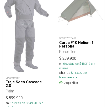
OD280702BA-R
Carpa F10 Helium 1
Persona
Force Ten
$
289.900
en
6
cuotas de $
48.317
sin
interés
ahorras
$
11.600
por
transferencia.
OD030801BA
Traje Seco Cascade
Disponible
2.0
Palm
$
899.900
en
6
cuotas de $
149.983
sin