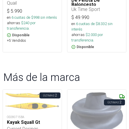
De Pelota De
Quail
Baloncesto
Uk Time Sport
$
5.990
$
49.990
en
6
cuotas de $
998
sin interés
ahorras
$
240
por
en
6
cuotas de $
8.332
sin
transferencia.
interés
ahorras
$
2.000
por
Disponible
transferencia.
+5 Vendidos
Disponible
Más de la marca
2
ÚLTIMAS
2
ÚLTIMAS
OD280715BA
Kayak Squall Gt
Current Desings