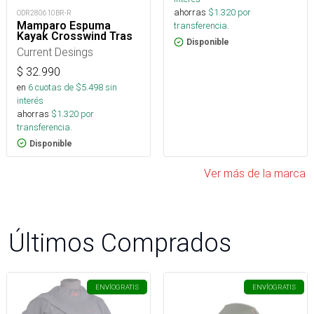
ahorras
$
1.320
por
ODR280610BR-R
Mamparo Espuma
transferencia.
Kayak Crosswind Tras
Disponible
Current Desings
$
32.990
en
6
cuotas de $
5.498
sin
interés
ahorras
$
1.320
por
transferencia.
Disponible
Ver más de la marca
Últimos Comprados
ENVÍO
GRATIS
ENVÍO
GRATIS