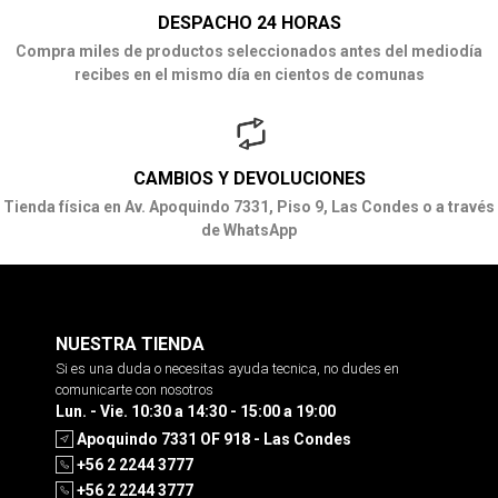
DESPACHO 24 HORAS
Compra miles de productos seleccionados antes del mediodía
recibes en el mismo día en cientos de comunas
CAMBIOS Y DEVOLUCIONES
Tienda física en Av. Apoquindo 7331, Piso 9, Las Condes o a través
de WhatsApp
NUESTRA TIENDA
Si es una duda o necesitas ayuda tecnica, no dudes en
comunicarte con nosotros
Lun. - Vie. 10:30 a 14:30 - 15:00 a 19:00
Apoquindo 7331 OF 918 - Las Condes
+56 2 2244 3777
+56 2 2244 3777