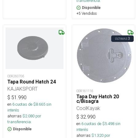
transferencia.
Disponible
+5 Vendidos
3
ÚLTIMAS
ODR260706
Tapa Round Hatch 24
KAJAKSPORT
ODR161116
Tapa Day Hatch 20
$
51.990
c/Bisagra
en
6
cuotas de $
8.665
sin
CoolKayak
interés
ahorras
$
2.080
por
$
32.990
transferencia.
en
6
cuotas de $
5.498
sin
Disponible
interés
ahorras
$
1.320
por