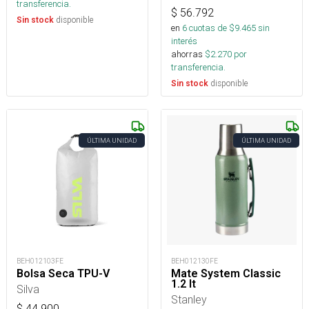
transferencia.
$
56.792
disponible
Sin stock
en
6
cuotas de $
9.465
sin
interés
ahorras
$
2.270
por
transferencia.
disponible
Sin stock
ÚLTIMA UNIDAD
ÚLTIMA UNIDAD
BEH012103FE
BEH012130FE
Bolsa Seca TPU-V
Mate System Classic
1.2 lt
Silva
Stanley
$
44.900