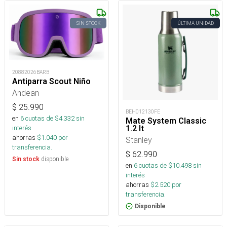
SIN STOCK
ÚLTIMA UNIDAD
20882026BARB
Antiparra Scout Niño
Andean
$
25.990
BEH012130FE
en
6
cuotas de $
4.332
sin
Mate System Classic
1.2 lt
interés
ahorras
$
1.040
por
Stanley
transferencia.
$
62.990
disponible
Sin stock
en
6
cuotas de $
10.498
sin
interés
ahorras
$
2.520
por
transferencia.
Disponible