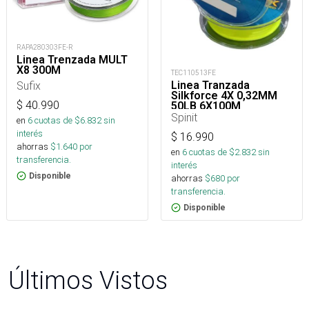
RAPA280303FE-R
Linea Trenzada MULT
X8 300M
TEC110513FE
Linea Tranzada
Sufix
Silkforce 4X 0,32MM
$
40.990
50LB 6X100M
Spinit
en
6
cuotas de $
6.832
sin
interés
$
16.990
ahorras
$
1.640
por
en
6
cuotas de $
2.832
sin
transferencia.
interés
Disponible
ahorras
$
680
por
transferencia.
Disponible
Últimos Vistos