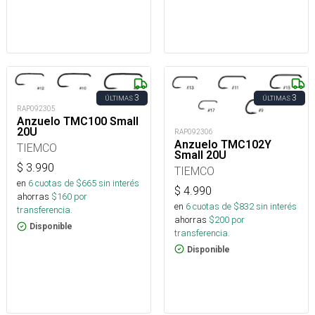
3
3
ÚLTIMAS
ÚLTIMAS
RAP092305
Anzuelo TMC100 Small
20U
RAP092306
Anzuelo TMC102Y
TIEMCO
Small 20U
$
3.990
TIEMCO
en
6
cuotas de $
665
sin interés
$
4.990
ahorras
$
160
por
en
6
cuotas de $
832
sin interés
transferencia.
ahorras
$
200
por
Disponible
transferencia.
Disponible