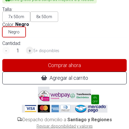
Talla
:
7x 50cm
8x 50cm
Color
:
Negro
Negro
Cantidad:
-
+
5+ disponibles
Comprar ahora
Agregar al carrito
4%
OFF
Despacho domicilio a
Santiago y Regiones
Revisar disponibilidad y valores