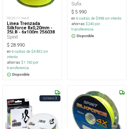
Sufix
$
5.990
en
6
cuotas de $
998
sin interés
TEC251111NA-R
Linea Trenzada
ahorras
$
240
por
Silkforce 8x0,20mm -
transferencia.
25LB - 6x100m 256038
Spinit
Disponible
$
28.990
en
6
cuotas de $
4.832
sin
interés
ahorras
$
1.160
por
transferencia.
Disponible
3
ÚLTIMAS