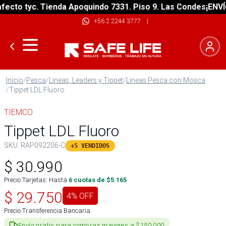
to tyc. Tienda Apoquindo 7331. Piso 9. Las Condes
¡ENVÍO G
+56 2 2244 3777
|
Inicio
/
Pesca
/
Lineas, Leaders y Tippet
/
Lineas Pesca con Mosca
/
Tippet LDL Fluoro
TIEMCO
Tippet LDL Fluoro
SKU:
RAP092206-C
+5 VENDIDOS
$
30.990
Precio Tarjetas: Hasta
6
cuotas de $
5.165
$
29.750
4
% OFF
Precio Transferencia Bancaria
Envío gratis para compras mayores a $150.000