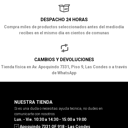
DESPACHO 24 HORAS
Compra miles de productos seleccionados antes del mediodía
recibes en el mismo día en cientos de comunas
CAMBIOS Y DEVOLUCIONES
Tienda física en Av. Apoquindo 7331, Piso 9, Las Condes o a través
de WhatsApp
NUESTRA TIENDA
Si es una duda o necesitas ayuda tecnica, no dudes en
comunicarte con nosotros
Lun. - Vie. 10:30 a 14:30 - 15:00 a 19:00
Apoquindo 7331 OF 918 - Las Condes