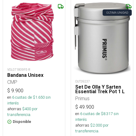
ÚLTIMA UNIDAD
VOL071809FE-R
Bandana Unisex
CMP
OUT39237
Set De Olla Y Sarten
$
9.900
Essential Trek Pot 1 L
en
6
cuotas de $
1.650
sin
Primus
interés
$
49.900
ahorras
$
400
por
en
6
cuotas de $
8.317
sin
transferencia.
interés
Disponible
ahorras
$
2.000
por
transferencia.