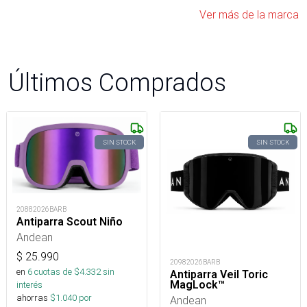
Ver más de la marca
Últimos Comprados
SIN STOCK
SIN STOCK
20882026BARB
Antiparra Scout Niño
Andean
$
25.990
20982026BARB
en
6
cuotas de $
4.332
sin
Antiparra Veil Toric
MagLock™
interés
ahorras
$
1.040
por
Andean