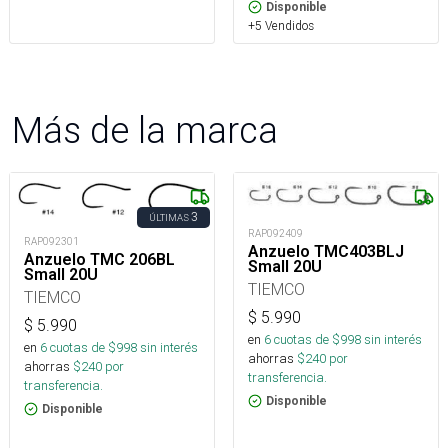
Disponible
+5 Vendidos
Más de la marca
3
ÚLTIMAS
RAP092409
RAP092301
Anzuelo TMC403BLJ
Anzuelo TMC 206BL
Small 20U
Small 20U
TIEMCO
TIEMCO
$
5.990
$
5.990
en
6
cuotas de $
998
sin interés
en
6
cuotas de $
998
sin interés
ahorras
$
240
por
ahorras
$
240
por
transferencia.
transferencia.
Disponible
Disponible