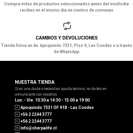
Compra miles de productos seleccionados antes del mediodía
recibes en el mismo día en cientos de comunas
CAMBIOS Y DEVOLUCIONES
Tienda física en Av. Apoquindo 7331, Piso 9, Las Condes o a través
de WhatsApp
NUESTRA TIENDA
Si es una duda o necesitas ayuda tecnica, no dudes en
comunicarte con nosotros
Lun. - Vie. 10:30 a 14:30 - 15:00 a 19:00
Apoquindo 7331 OF 918 - Las Condes
+56 2 2244 3777
+56 2 2244 3777
info@sherpalife.cl