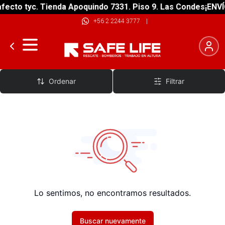
fecto tyc. Tienda Apoquindo 7331. Piso 9. Las Condes
¡ENVÍ
+56 2 2244 3777
|
Traje de Baño Natación Mujer
Ordenar
Filtrar
Lo sentimos, no encontramos resultados.
Buscar nuevamente