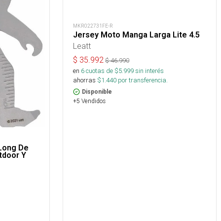
MKR022731FE-R
Jersey Moto Manga Larga Lite 4.5
Leatt
$
35.992
$
46.990
en
6
cuotas de $
5.999
sin interés
ahorras
$
1.440
por transferencia.
Disponible
+5 Vendidos
 Long De
tdoor Y