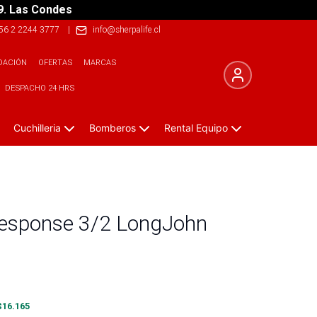
9. Las Condes
56 2 2244 3777
|
info@sherpalife.cl
DACIÓN
OFERTAS
MARCAS
DESPACHO 24 HRS
Cuchilleria
Bomberos
Rental Equipo
Response 3/2 LongJohn
$
16.165