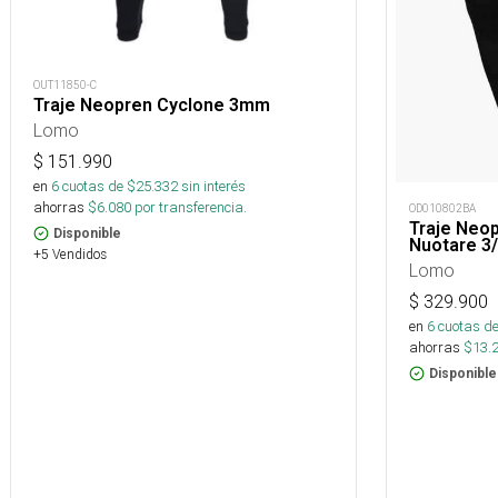
OUT11850-C
Traje Neopren Cyclone 3mm
Lomo
$
151.990
en
6
cuotas de $
25.332
sin interés
ahorras
$
6.080
por transferencia.
OD010802BA
Traje Neo
Disponible
Nuotare 3
+5 Vendidos
Lomo
$
329.900
en
6
cuotas de
ahorras
$
13.
Disponible