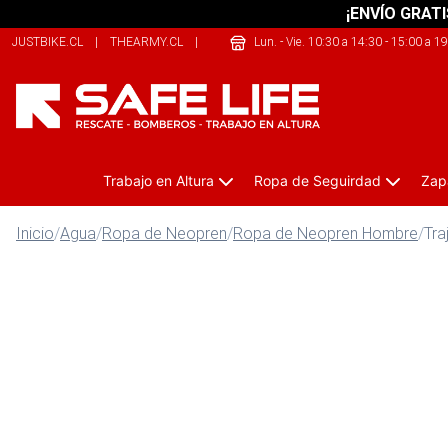
¡ENVÍO GRATI
JUSTBIKE.CL
|
THEARMY.CL
|
SHERPALIFE.CL
Lun. - Vie. 10:30 a 14:30 - 15:00 a 1
Trabajo en Altura
Ropa de Seguirdad
Zap
Inicio
/
Agua
/
Ropa de Neopren
/
Ropa de Neopren Hombre
/
Tra