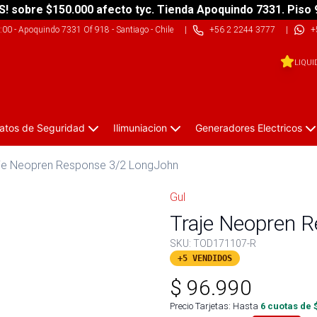
S! sobre $150.000 afecto tyc. Tienda Apoquindo 7331. Piso 
9:00
-
Apoquindo 7331 Of 918 - Santiago - Chile
|
+56 2 2244 3777
|
+
LIQUI
atos de Seguridad
Ilimuniacion
Generadores Electricos
je Neopren Response 3/2 LongJohn
Gul
Traje Neopren 
SKU:
TOD171107-R
+5 VENDIDOS
$
96.990
Precio Tarjetas: Hasta
6
cuotas de 