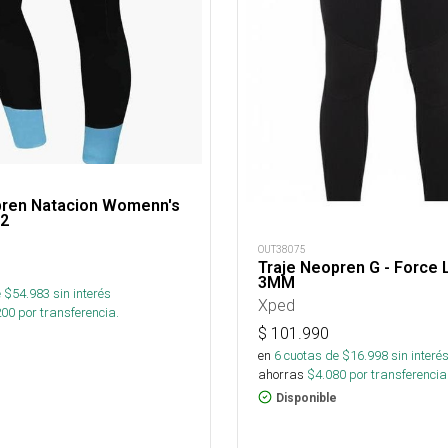
pren Natacion Womenn's
/2
OUT38075
Traje Neopren G - Force 
3MM
 $
54.983
sin interés
Xped
200
por transferencia.
$
101.990
en
6
cuotas de $
16.998
sin interé
ahorras
$
4.080
por transferencia
Disponible