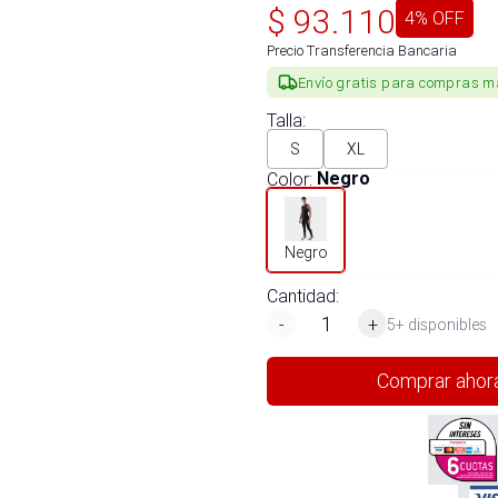
$
93.110
4
% OFF
Precio Transferencia Bancaria
Envío gratis para compras m
Talla
:
S
XL
Color
:
Negro
Negro
Cantidad:
-
+
5+ disponibles
Comprar ahor