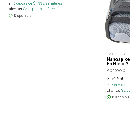
en
6
cuotas de $
1.332
sin interés
ahorras
$
320
por transferencia.
Disponible
LM300513BA
Nanospike
En Hielo Y
Kahtoola
$
64.990
en
6
cuotas de
ahorras
$
2.6
Disponible