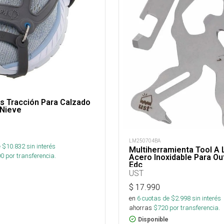
s Tracción Para Calzado
 Nieve
LM250704BA
 $
10.832
sin interés
Multiherramienta Tool A
00
por transferencia.
Acero Inoxidable Para Ou
Edc
UST
$
17.990
en
6
cuotas de $
2.998
sin interés
ahorras
$
720
por transferencia.
Disponible