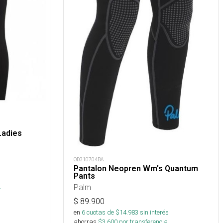
Ladies
OD310704BA
Pantalon Neopren Wm's Quantum
Pants
s
.
Palm
$
89.900
en
6
cuotas de $
14.983
sin interés
ahorras
$
3.600
por transferencia.