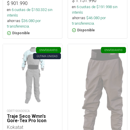
$
1.151.990
$
901.990
en
6
cuotas de $
191.998
sin
en
6
cuotas de $
150.332
sin
interés
interés
ahorras
$
46.080
por
ahorras
$
36.080
por
transferencia.
transferencia.
Disponible
Disponible
ENVÍO
GRATIS
ENVÍO
GRATIS
ÚLTIMA UNIDAD
ODRT1906005CA
Traje Seco Wmn's
Gore-Tex Pro Icon
Kokatat