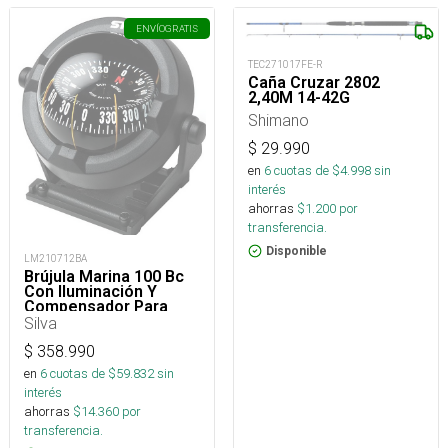
ENVÍO
GRATIS
TEC271017FE-R
Caña Cruzar 2802
2,40M 14-42G
Shimano
$
29.990
en
6
cuotas de $
4.998
sin
interés
ahorras
$
1.200
por
transferencia.
Disponible
LM210712BA
Brújula Marina 100 Bc
Con Iluminación Y
Compensador Para
Embarcaciones
Silva
$
358.990
en
6
cuotas de $
59.832
sin
interés
ahorras
$
14.360
por
transferencia.