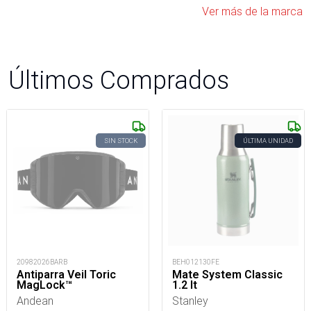
Ver más de la marca
Últimos Comprados
SIN STOCK
ÚLTIMA UNIDAD
20982026BARB
BEH012130FE
Antiparra Veil Toric
Mate System Classic
MagLock™
1.2 lt
Andean
Stanley