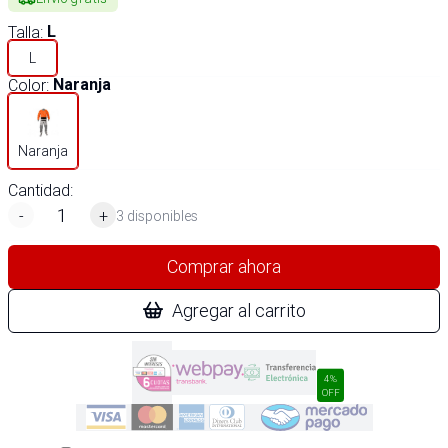
Talla
:
L
L
Color
:
Naranja
Naranja
Cantidad:
-
+
3 disponibles
Comprar ahora
Agregar al carrito
4%
OFF