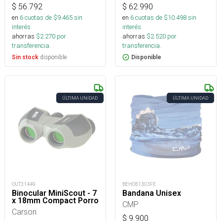
$
56.792
$
62.990
en
6
cuotas de $
9.465
sin
en
6
cuotas de $
10.498
sin
interés
interés
ahorras
$
2.270
por
ahorras
$
2.520
por
transferencia.
transferencia.
disponible
Sin stock
Disponible
ÚLTIMA UNIDAD
ÚLTIMA UNIDAD
OUT31449
BEH081303FE
Binocular MiniScout - 7
Bandana Unisex
x 18mm Compact Porro
CMP
Carson
$
9.900