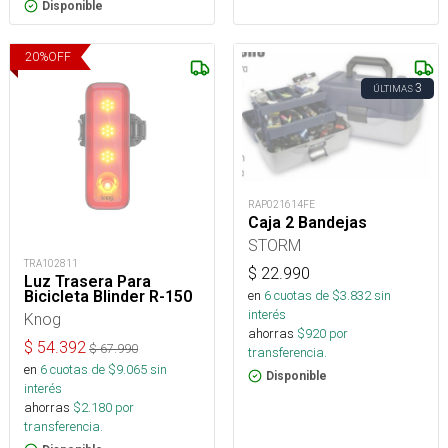
Disponible
20
%
OFF
3
ÚLTIMAS
RAP021614FE
Caja 2 Bandejas
STORM
TRA102811
$
22.990
Luz Trasera Para
Bicicleta Blinder R-150
en
6
cuotas de $
3.832
sin
interés
Knog
ahorras
$
920
por
$
54.392
$
67.990
transferencia.
en
6
cuotas de $
9.065
sin
Disponible
interés
ahorras
$
2.180
por
transferencia.