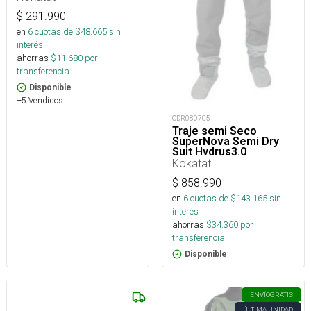
$
291.990
en
6
cuotas de $
48.665
sin
interés
ahorras
$
11.680
por
transferencia.
Disponible
+5 Vendidos
ODR080705
Traje semi Seco
SuperNova Semi Dry
Suit Hydrus3.0
Kokatat
$
858.990
en
6
cuotas de $
143.165
sin
interés
ahorras
$
34.360
por
transferencia.
Disponible
ENVÍO
GRATIS
ÚLTIMA UNIDAD