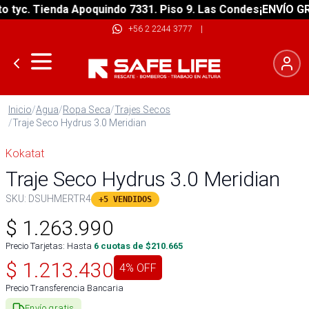
yc. Tienda Apoquindo 7331. Piso 9. Las Condes
¡ENVÍO GRATI
+56 2 2244 3777
|
Inicio
/
Agua
/
Ropa Seca
/
Trajes Secos
/
Traje Seco Hydrus 3.0 Meridian
Kokatat
Traje Seco Hydrus 3.0 Meridian
SKU:
DSUHMERTR4
+5 VENDIDOS
$
1.263.990
Precio Tarjetas: Hasta
6
cuotas de $
210.665
$
1.213.430
4
% OFF
Precio Transferencia Bancaria
Envío gratis