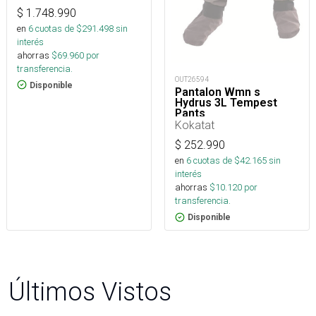
$
1.748.990
en
6
cuotas de $
291.498
sin
interés
ahorras
$
69.960
por
transferencia.
OUT26594
Disponible
Pantalon Wmn s
Hydrus 3L Tempest
Pants
Kokatat
$
252.990
en
6
cuotas de $
42.165
sin
interés
ahorras
$
10.120
por
transferencia.
Disponible
Últimos Vistos