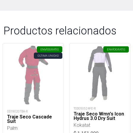
Productos relacionados
ENVÍO
GRATIS
ENVÍO
GRATIS
ÚLTIMA UNIDAD
TOD050524FE-R
OD190207BA-R
Traje Seco Wmn's Icon
Traje Seco Cascade
Hydrus 3.0 Dry Suit
Suit
Kokatat
Palm