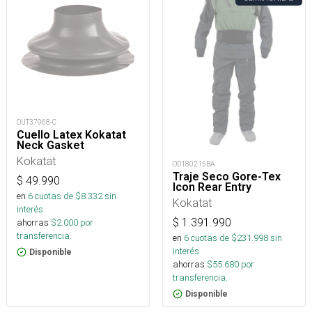
OUT37968-C
Cuello Latex Kokatat
Neck Gasket
Kokatat
OD180215BA
Traje Seco Gore-Tex
$
49.990
Icon Rear Entry
en
6
cuotas de $
8.332
sin
Kokatat
interés
$
1.391.990
ahorras
$
2.000
por
transferencia.
en
6
cuotas de $
231.998
sin
interés
Disponible
ahorras
$
55.680
por
transferencia.
Disponible