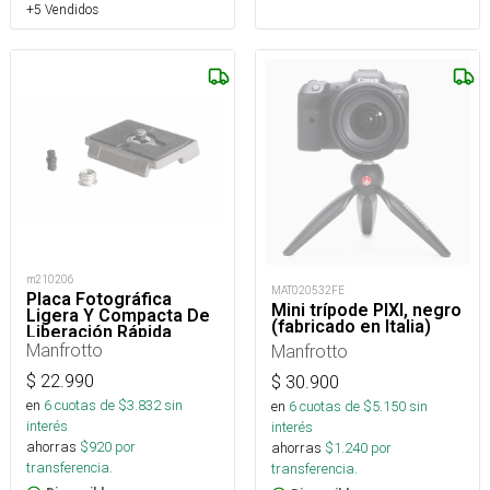
+5 Vendidos
m210206
MAT020532FE
Placa Fotográfica
Mini trípode PIXI, negro
Ligera Y Compacta De
(fabricado en Italia)
Liberación Rápida
Manfrotto
Manfrotto
$
22.990
$
30.900
en
6
cuotas de $
3.832
sin
en
6
cuotas de $
5.150
sin
interés
interés
ahorras
$
920
por
ahorras
$
1.240
por
transferencia.
transferencia.