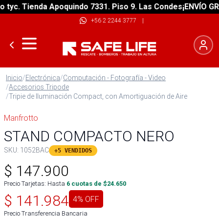
c. Tienda Apoquindo 7331. Piso 9. Las Condes
¡ENVÍO GRATIS
+56 2 2244 3777
|
Inicio
/
Electrónica
/
Computación - Fotografía - Video
/
Accesorios Tripode
/
Tripie de Iluminación Compact, con Amortiguación de Aire
Manfrotto
STAND COMPACTO NERO
SKU:
1052BAC
+5 VENDIDOS
$
147.900
Precio Tarjetas: Hasta
6
cuotas de $
24.650
$
141.984
4
% OFF
Precio Transferencia Bancaria