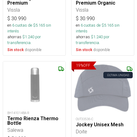
Premium
Premium Organic
Vissla
Vissla
$
30.990
$
30.990
en
6
cuotas de $
5.165
sin
en
6
cuotas de $
5.165
sin
interés
interés
ahorras
$
1.240
por
ahorras
$
1.240
por
transferencia.
transferencia.
disponible
disponible
Sin stock
Sin stock
19
%
OFF
ÚLTIMA UNIDAD
BH141014BA-R
Termo Rienza Thermo
OUT33536-C
Bottle
Jockey Unisex Mesh
Salewa
Doite