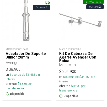
ENVÍO
GRATIS
2
ÚLTIMAS
3
ÚLTIMAS
MATRI2603001CA-R
MATRI2503003CA-R
Adaptador De Soporte
Kit De Cabezas De
Junior 28mm
Agarre Avenger Con
Bolsa
Avenger
Manfrotto
$
38.900
$
204.900
en
6
cuotas de $
6.483
sin
en
6
cuotas de $
34.150
sin
interés
interés
ahorras
$
1.560
por
ahorras
$
8.200
por
transferencia.
transferencia.
Disponible
Disponible