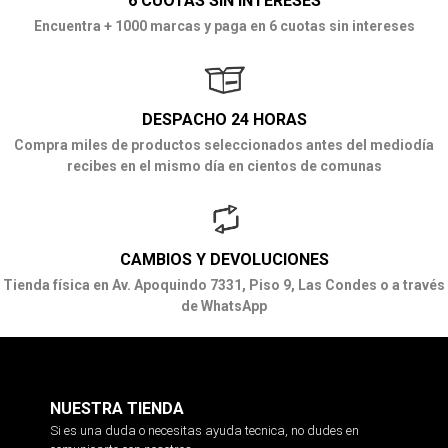
6 CUOTAS SIN INTERESES
Encuentra + 1000 marcas y paga en 6 cuotas sin intereses
DESPACHO 24 HORAS
Compra miles de productos seleccionados antes del mediodía
recibes en el mismo día en cientos de comunas
CAMBIOS Y DEVOLUCIONES
Tienda física en Av. Apoquindo 7331, Piso 9, Las Condes o a través
de WhatsApp
NUESTRA TIENDA
Si es una duda o necesitas ayuda tecnica, no dudes en