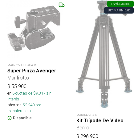
ENVÍO
GRATIS
ÚLTIMA UNIDAD
MATRI2503004CA-R
Super Pinza Avenger
Manfrotto
$
55.900
en
6
cuotas de $
9.317
sin
interés
ahorras
$
2.240
por
transferencia.
MAR042204-C
Disponible
Kit Trípode De Video
Benro
$
296.900