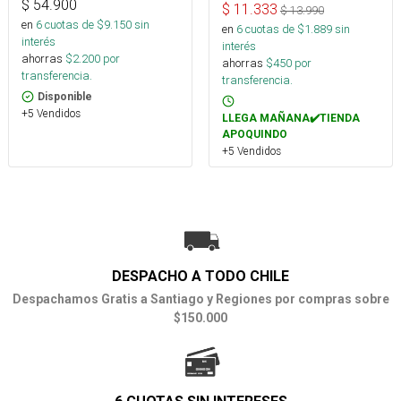
$
54.900
$
11.333
$
13.990
en
6
cuotas de $
9.150
sin
en
6
cuotas de $
1.889
sin
interés
interés
ahorras
$
2.200
por
ahorras
$
450
por
transferencia.
transferencia.
Disponible
+5 Vendidos
LLEGA MAÑANA✔️TIENDA
APOQUINDO
+5 Vendidos
DESPACHO A TODO CHILE
Despachamos Gratis a Santiago y Regiones por compras sobre
$150.000