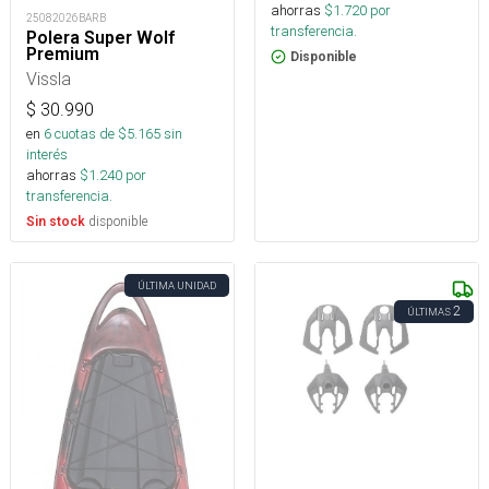
ahorras
$
1.720
por
25082026BARB
transferencia.
Polera Super Wolf
Premium
Disponible
Vissla
$
30.990
en
6
cuotas de $
5.165
sin
interés
ahorras
$
1.240
por
transferencia.
disponible
Sin stock
ÚLTIMA UNIDAD
2
ÚLTIMAS