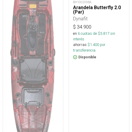
BH100209BA
Arandela Butterfly 2.0
(Par)
Dynafit
$
34.900
en
6
cuotas de $
5.817
sin
interés
ahorras
$
1.400
por
transferencia.
Disponible