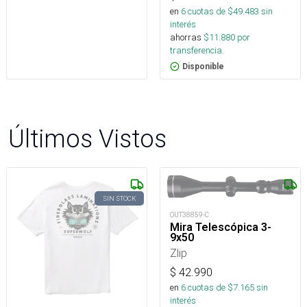
en
6
cuotas de $
49.483
sin
interés
ahorras
$
11.880
por
transferencia.
Disponible
Últimos Vistos
SIN STOCK
OUT38859-C
Mira Telescópica 3-
9x50
Zlip
$
42.990
en
6
cuotas de $
7.165
sin
interés