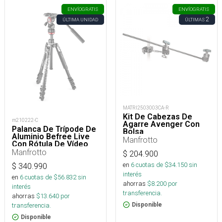
ENVÍO
GRATIS
ENVÍO
GRATIS
2
ÚLTIMA UNIDAD
ÚLTIMAS
MATRI2503003CA-R
Kit De Cabezas De
m210222-C
Agarre Avenger Con
Palanca De Trípode De
Bolsa
Aluminio Befree Live
Manfrotto
Con Rótula De Vídeo
Manfrotto
$
204.900
en
6
cuotas de $
34.150
sin
$
340.990
interés
en
6
cuotas de $
56.832
sin
ahorras
$
8.200
por
interés
transferencia.
ahorras
$
13.640
por
Disponible
transferencia.
Disponible