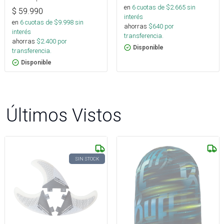
en
6
cuotas de $
2.665
sin
$
59.990
interés
en
6
cuotas de $
9.998
sin
ahorras
$
640
por
interés
transferencia.
ahorras
$
2.400
por
Disponible
transferencia.
Disponible
Últimos Vistos
SIN STOCK