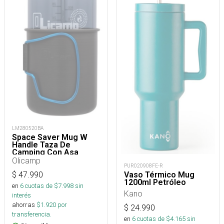
LM280520BA
Space Saver Mug W
Handle Taza De
Camping Con Asa
Olicamp
PUR020908FE-R
Vaso Térmico Mug
$
47.990
1200ml Petróleo
en
6
cuotas de $
7.998
sin
Kano
interés
ahorras
$
1.920
por
$
24.990
transferencia.
en
6
cuotas de $
4.165
sin