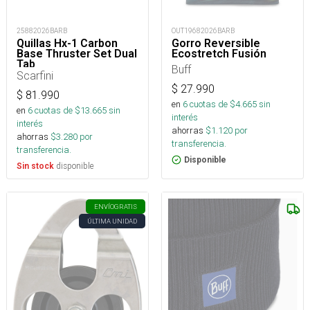
25882026BARB
OUT19682026BARB
Quillas Hx-1 Carbon
Gorro Reversible
Base Thruster Set Dual
Ecostretch Fusión
Tab
Buff
Scarfini
$
27.990
$
81.990
en
6
cuotas de $
4.665
sin
en
6
cuotas de $
13.665
sin
interés
interés
ahorras
$
1.120
por
ahorras
$
3.280
por
transferencia.
transferencia.
Disponible
disponible
Sin stock
ENVÍO
GRATIS
ÚLTIMA UNIDAD