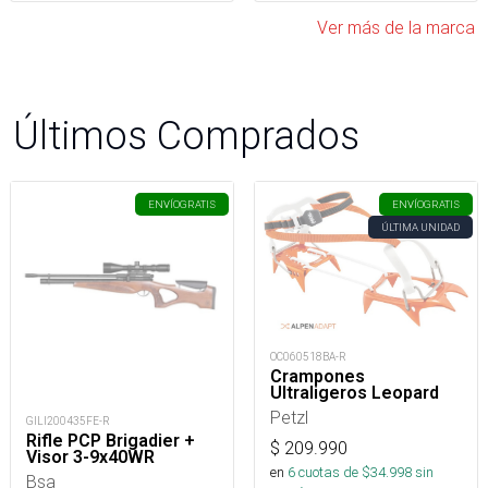
Ver más de la marca
Últimos Comprados
ENVÍO
GRATIS
ENVÍO
GRATIS
ÚLTIMA UNIDAD
OC060518BA-R
Crampones
Ultraligeros Leopard
Petzl
GILI200435FE-R
Rifle PCP Brigadier +
$
209.990
Visor 3-9x40WR
en
6
cuotas de $
34.998
sin
Bsa