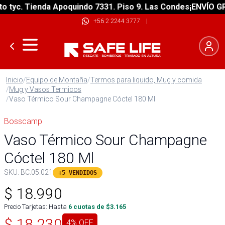
yc. Tienda Apoquindo 7331. Piso 9. Las Condes
¡ENVÍO GRATI
+56 2 2244 3777
|
Inicio
/
Equipo de Montaña
/
Termos para liquido, Mug y comida
/
Mug y Vasos Termicos
/
Vaso Térmico Sour Champagne Cóctel 180 Ml
Bosscamp
Vaso Térmico Sour Champagne
Cóctel 180 Ml
SKU:
BC.05.021
+5 VENDIDOS
$
18.990
Precio Tarjetas: Hasta
6
cuotas de $
3.165
$
18.230
4
% OFF