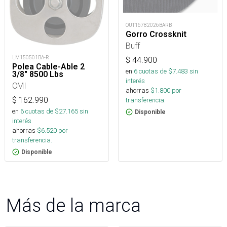
OUT16782026BARB
Gorro Crossknit
Buff
LM150501BA-R
$
44.900
Polea Cable-Able 2
en
6
cuotas de $
7.483
sin
3/8" 8500 Lbs
interés
CMI
ahorras
$
1.800
por
$
162.990
transferencia.
en
6
cuotas de $
27.165
sin
Disponible
interés
ahorras
$
6.520
por
transferencia.
Disponible
Más de la marca