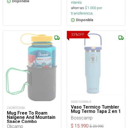
Disponible
interés
ahorras
$
1.000
por
transferencia.
Disponible
33
%
OFF
DIS301008BA-R
Vaso Termico Tumbler
LM280526BA
Mug Termo Tapa 2 en 1
Mug Free To Roam
Nalgene And Mountain
Bosscamp
Space Combo
$
15.990
Olicamp
$
23.990