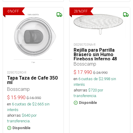
6
%
OFF
28
%
OFF
DIS290703NA-R
Rejilla para Parrilla
Brasero sin Humo
Fireboss Inferno 48
cms
Bosscamp
$
17.990
$
24.990
D290702RO-R
Tapa Taza de Cafe 350
en
6
cuotas de $
2.998
sin
ml
interés
Bosscamp
ahorras
$
720
por
transferencia.
$
15.990
$
16.990
Disponible
en
6
cuotas de $
2.665
sin
interés
ahorras
$
640
por
transferencia.
Disponible