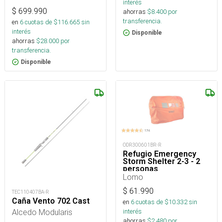
interés
$
699.990
ahorras
$
8.400
por
transferencia.
en
6
cuotas de $
116.665
sin
interés
Disponible
ahorras
$
28.000
por
transferencia.
Disponible
ODR300601BR-R
Refugio Emergency
Storm Shelter 2-3 - 2
personas
Lomo
$
61.990
TEC110407BA-R
Caña Vento 702 Cast
en
6
cuotas de $
10.332
sin
Alcedo Modularis
interés
ahorras
$
2.480
por