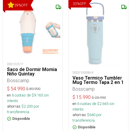
33
%
OFF
39
%
OFF
DISC102517
Saco de Dormir Momia
DIS301008BA-R
Niño Quintay
Vaso Termico Tumbler
Bosscamp
Mug Termo Tapa 2 en 1
$
54.990
Bosscamp
$
89.990
en
6
cuotas de $
9.165
sin
$
15.990
$
23.990
interés
en
6
cuotas de $
2.665
sin
ahorras
$
2.200
por
interés
transferencia.
ahorras
$
640
por
Disponible
transferencia.
Disponible