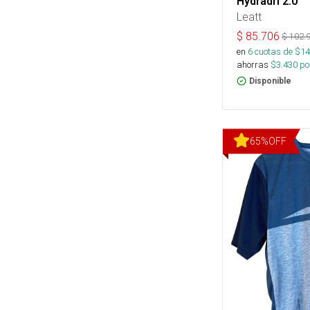
Hydradri 2.0
Leatt
$
85.706
$
102.
en
6
cuotas de $
14
ahorras
$
3.430
por
Disponible
65
%
OFF