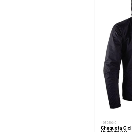
m050506-C
Chaqueta Cicl