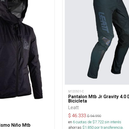
M120501-C
Pantalon Mtb Jr Gravity 4.0 
Bicicleta
Leatt
$
46.333
$
94.990
en
6
cuotas de $
7.722
sin interés
ismo Niño Mtb
ahorras
$
1.850
por transferencia.