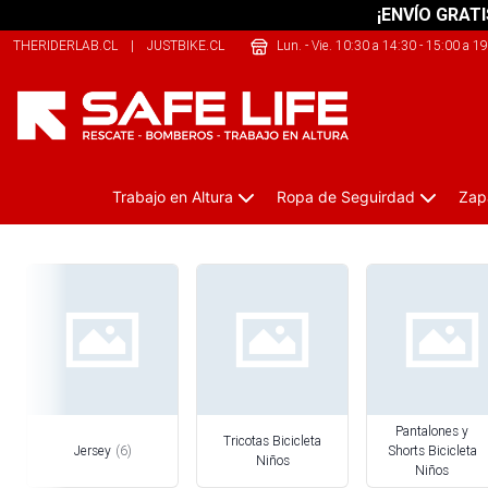
¡ENVÍO GRATI
THERIDERLAB.CL
|
JUSTBIKE.CL
|
SHERPALIFE.COM.AR
Lun. - Vie. 10:30 a 14:30 - 15:00 a 1
Trabajo en Altura
Ropa de Seguirdad
Zap
Vestimenta Bicicleta Niños
Pantalones y
Tricotas Bicicleta
Jersey
(
6
)
Shorts Bicicleta
Niños
Niños