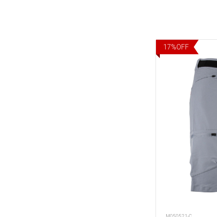
17
%
OFF
M050521-C