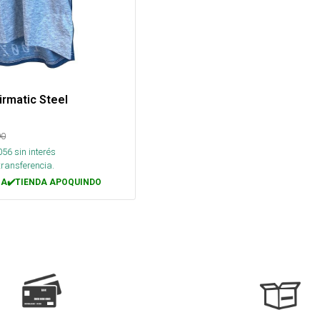
irmatic Steel
90
056
sin interés
transferencia.
A✔️TIENDA APOQUINDO