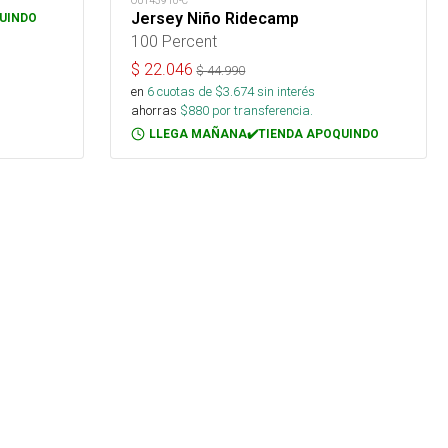
OUT43910-C
Jersey Niño Ridecamp
UINDO
100 Percent
$
22.046
$
44.990
en
6
cuotas de $
3.674
sin interés
ahorras
$
880
por transferencia.
LLEGA MAÑANA✔️TIENDA APOQUINDO