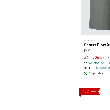
M080506-C
Shorts Flow Xt
IXS
$
33.708
$
60.9
en
6
cuotas de $
5.
ahorras
$
1.350
por
Disponible
17
%
OFF