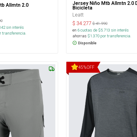
Jersey Niño Mtb Allmtn 2.0 
tb Allmtn 2.0
Bicicleta
Leatt
90
$
34.277
$
41.990
142
sin interés
en
6
cuotas de $
5.713
sin interés
 transferencia.
ahorras
$
1.370
por transferencia.
Disponible
45
%
OFF