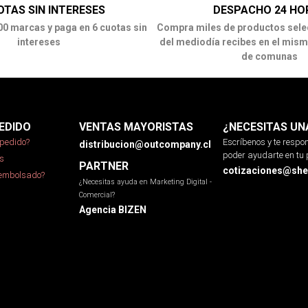
OTAS SIN INTERESES
DESPACHO 24 HO
00 marcas y paga en 6 cuotas sin
Compra miles de productos sele
intereses
del mediodía recibes en el mism
de comunas
EDIDO
VENTAS MAYORISTAS
¿NECESITAS UN
pedido?
Escríbenos y te resp
distribucion@outcompany.cl
poder ayudarte en tu 
s
PARTNER
cotizaciones@sher
eembolsado?
¿Necesitas ayuda en Marketing Digital -
Comercial?
Agencia BIZEN