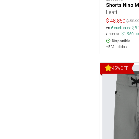
Shorts Nino M
Leatt
$
48.850
$
58.9
en
6
cuotas de $
8.
ahorras
$
1.950
por
Disponible
+5 Vendidos
45
%
OFF