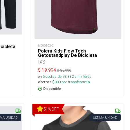
cicleta
M090502-C
Polera Kids Flow Tech
Getoutandplay De Bicicleta
IXS
$
19.994
$
35.990
en
6
cuotas de $
3.332
sin interés
ahorras
$
800
por transferencia.
Disponible
51
%
OFF
IMA UNIDAD
ÚLTIMA UNIDAD