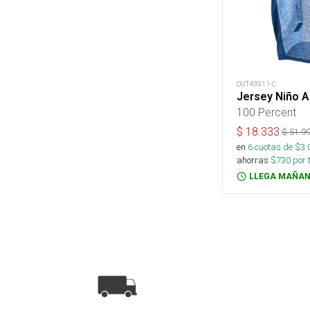
OUT43911-C
Jersey Niño A
100 Percent
$
18.333
$
51.9
en
6
cuotas de $
3.
ahorras
$
730
por 
LLEGA MAÑAN