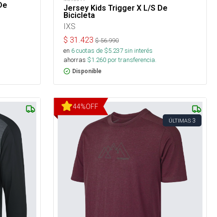
De
Jersey Kids Trigger X L/S De
Bicicleta
IXS
$
31.423
$
56.990
en
6
cuotas de $
5.237
sin interés
ahorras
$
1.260
por transferencia.
Disponible
44
%
OFF
3
ÚLTIMAS