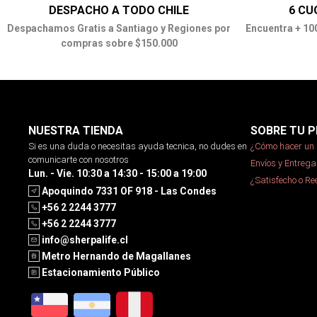
DESPACHO A TODO CHILE
6 CU
Despachamos Gratis a Santiago y Regiones por
Encuentra + 10
compras sobre $150.000
NUESTRA TIENDA
SOBRE TU P
Si es una duda o necesitas ayuda tecnica, no dudes en
¿Cómo hacer un 
comunicarte con nosotros
Envíos y Entrega
Lun. - Vie. 10:30 a 14:30 - 15:00 a 19:00
¿Satisfecho o R
Apoquindo 7331 OF 918 - Las Condes
+56 2 2244 3777
+56 2 2244 3777
info@sherpalife.cl
Metro Hernando de Magallanes
Estacionamiento Público