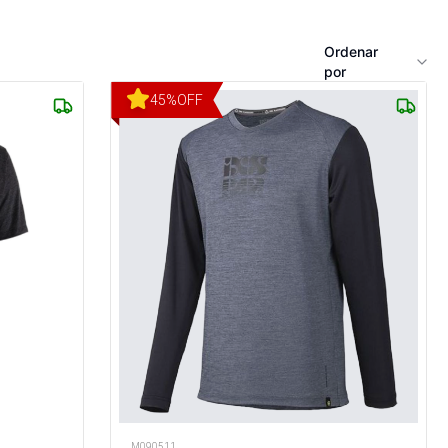
Ordenar
por
45
%
OFF
M090511