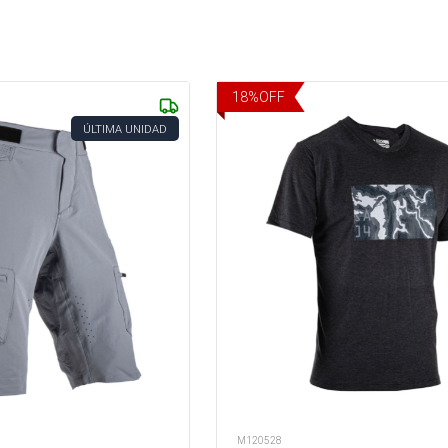
18
%
OFF
ÚLTIMA UNIDAD
M120528