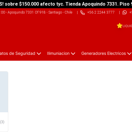
S! sobre $150.000 afecto tyc. Tienda Apoquindo 7331. Piso 
9:00
-
Apoquindo 7331 Of 918 - Santiago - Chile
|
+56 2 2244 3777
|
+
LIQUI
atos de Seguridad
Ilimuniacion
Generadores Electricos
(
3
)