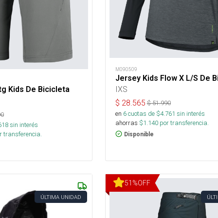
M090509
Jersey Kids Flow X L/S De Bi
IXS
g Kids De Bicicleta
$
28.565
$
51.990
en
6
cuotas de $
4.761
sin interés
90
ahorras
$
1.140
por transferencia.
618
sin interés
 transferencia.
Disponible
51
%
OFF
ÚLTIMA UNIDAD
ÚLT