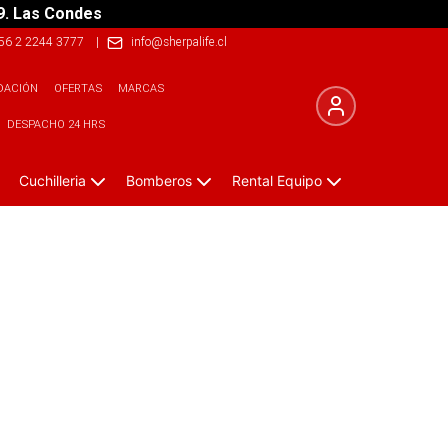
9. Las Condes
56 2 2244 3777
|
info@sherpalife.cl
DACIÓN
OFERTAS
MARCAS
DESPACHO 24 HRS
Cuchilleria
Bomberos
Rental Equipo