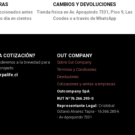
RAS
CAMBIOS Y DEVOLUCIONES
ccionados antes
Tienda física en Av. Apoquindo 7331, Piso 9, Las
o día en cientos
Condes o a través de WhatsApp
A COTIZACIÓN?
OUT COMPANY
onderemos a la brevedad para
Sobre Out Company
proyecto.
Términos y Condiciones
palife.cl
Devoluciones
Cotizaciones y ventas a empresas
Outcompany SpA
RUT Nº76.266.293-0
Cristobal
Representante Legal:
Octavio Alvarez Tapia - 16.366.285-k
- Av Apoquindo 7331