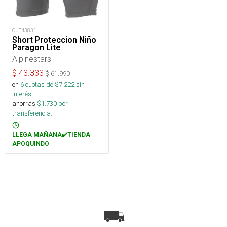
OUT43831
Short Proteccion Niño
Paragon Lite
Alpinestars
$
43.333
$
61.990
en
6
cuotas de $
7.222
sin
interés
ahorras
$
1.730
por
transferencia.
LLEGA MAÑANA✔️TIENDA
APOQUINDO