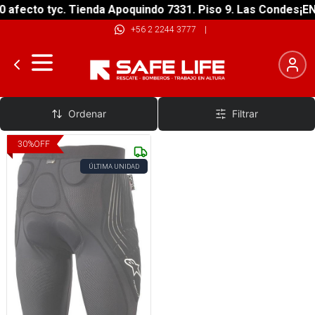
 afecto tyc. Tienda Apoquindo 7331. Piso 9. Las Condes
¡EN
+56 2 2244 3777
|
Vestimenta Bike Kids
Ordenar
Filtrar
30
%
OFF
ÚLTIMA UNIDAD