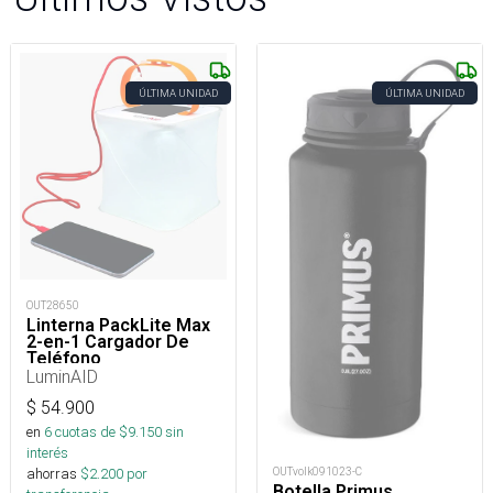
ÚLTIMA UNIDAD
ÚLTIMA UNIDAD
OUT28650
Linterna PackLite Max
2-en-1 Cargador De
Teléfono
LuminAID
$
54.900
en
6
cuotas de $
9.150
sin
interés
OUTvolk091023-C
ahorras
$
2.200
por
Botella Primus