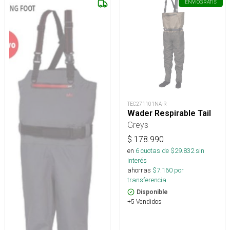
ENVÍO
GRATIS
TEC271101NA-R
Wader Respirable Tail
Greys
$
178.990
en
6
cuotas de $
29.832
sin
interés
ahorras
$
7.160
por
transferencia.
Disponible
+5 Vendidos