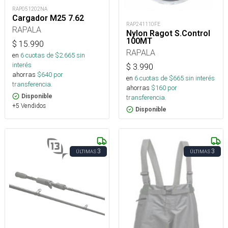
RAP051202NA
Cargador M25 7.62
RAP241110FE
RAPALA
Nylon Ragot S.Control
100MT
$
15.990
RAPALA
en
6
cuotas de $
2.665
sin
interés
$
3.990
ahorras
$
640
por
en
6
cuotas de $
665
sin interés
transferencia.
ahorras
$
160
por
Disponible
transferencia.
+5 Vendidos
Disponible
3
3
ÚLTIMAS
ÚLTIMAS