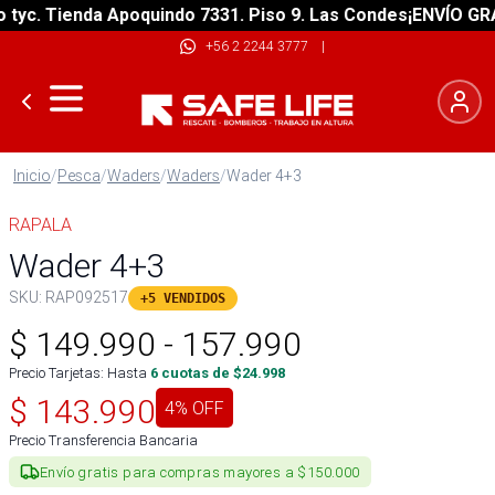
. Tienda Apoquindo 7331. Piso 9. Las Condes
¡ENVÍO GRATIS!
+56 2 2244 3777
|
Inicio
/
Pesca
/
Waders
/
Waders
/
Wader 4+3
RAPALA
Wader 4+3
SKU:
RAP092517
+5 VENDIDOS
$
149.990
-
157.990
Precio Tarjetas: Hasta
6
cuotas de $
24.998
$
143.990
4
% OFF
Precio Transferencia Bancaria
Envío gratis para compras mayores a $150.000