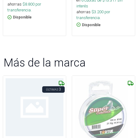
en
6
cuotas de $
13.317
sin
ahorras
$
8.800
por
interés
transferencia.
ahorras
$
3.200
por
transferencia.
Disponible
Disponible
Más de la marca
3
ÚLTIMAS