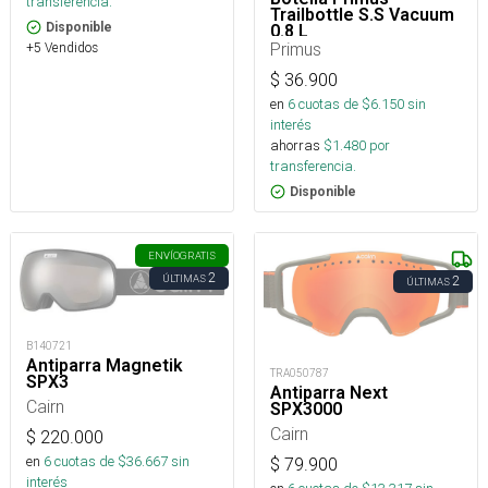
transferencia.
Trailbottle S.S Vacuum
Disponible
0.8 L
Primus
+5 Vendidos
$
36.900
en
6
cuotas de $
6.150
sin
interés
ahorras
$
1.480
por
transferencia.
Disponible
ENVÍO
GRATIS
2
ÚLTIMAS
2
ÚLTIMAS
B140721
Antiparra Magnetik
TRA050787
SPX3
Antiparra Next
Cairn
SPX3000
Cairn
$
220.000
en
6
cuotas de $
36.667
sin
$
79.900
interés