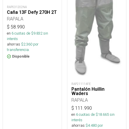
RAP031202NA
Caña 13F Defy 270H 2T
RAPALA
$
58.990
en
6
cuotas de $
9.832
sin
interés
ahorras
$
2.360
por
transferencia.
Disponible
RAP211114FE
Pantalón Huillin
Waders
RAPALA
$
111.990
en
6
cuotas de $
18.665
sin
interés
ahorras
$
4.480
por