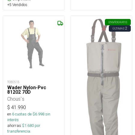
+5 Vendidos
ENVÍO
GRATIS
2
ÚLTIMAS
T080515
Wader Nylon-Pvc
81202 70D
Chous`s
$
41.990
en
6
cuotas de $
6.998
sin
interés
ahorras
$
1.680
por
transferencia.