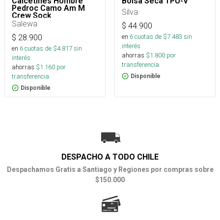
Calcetines Hombre
Bolsa Seca TPU-V
Pedroc Camo Am M
Silva
Crew Sock
Salewa
$
44.900
en
6
cuotas de $
7.483
sin
$
28.900
interés
en
6
cuotas de $
4.817
sin
ahorras
$
1.800
por
interés
transferencia.
ahorras
$
1.160
por
transferencia.
Disponible
Disponible
DESPACHO A TODO CHILE
Despachamos Gratis a Santiago y Regiones por compras sobre
$150.000