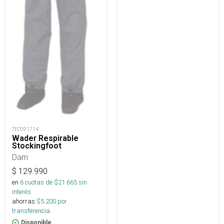
TEC091714
Wader Respirable
Stockingfoot
Dam
$
129.990
en
6
cuotas de $
21.665
sin
interés
ahorras
$
5.200
por
transferencia.
Disponible