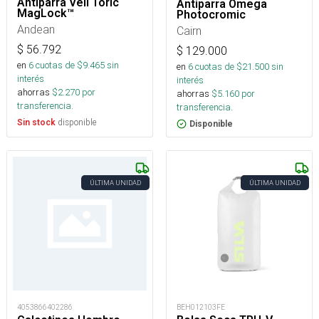
Antiparra Veil Toric
Antiparra Omega
MagLock™
Photocromic
Andean
Cairn
$
56.792
$
129.000
en
6
cuotas de $
9.465
sin
en
6
cuotas de $
21.500
sin
interés
interés
ahorras
$
2.270
por
ahorras
$
5.160
por
transferencia.
transferencia.
disponible
Sin stock
Disponible
ÚLTIMA UNIDAD
ÚLTIMA UNIDAD
4053866402286
BEH012103FE