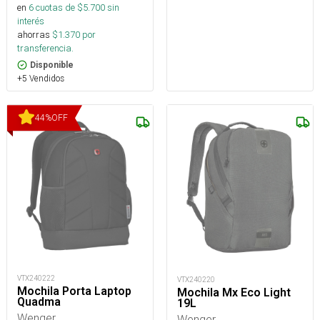
en
6
cuotas de $
5.700
sin
interés
ahorras
$
1.370
por
transferencia.
Disponible
+5 Vendidos
44
%
OFF
VTX240222
VTX240220
Mochila Porta Laptop
Mochila Mx Eco Light
Quadma
19L
Wenger
Wenger