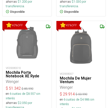
ahorras
$
1.200
por
ahorras
$
1.030
por
transferencia.
transferencia.
Disponible
Disponible
40
%
OFF
45
%
OFF
VIC09080010
Mochila Porta
VIC0908007
Notebook XE Ryde
Mochila De Mujer
Wenger
Ventum
Wenger
$
51.342
$
85.990
en
6
cuotas de $
8.557
sin
$
29.914
$
53.990
interés
en
6
cuotas de $
4.986
sin
ahorras
$
2.050
por
interés
transferencia.