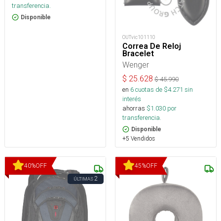
transferencia.
Disponible
OUTvic101110
Correa De Reloj
Bracelet
Wenger
$
25.628
$
45.990
en
6
cuotas de $
4.271
sin
interés
ahorras
$
1.030
por
transferencia.
Disponible
+5 Vendidos
40
%
OFF
45
%
OFF
2
ÚLTIMAS