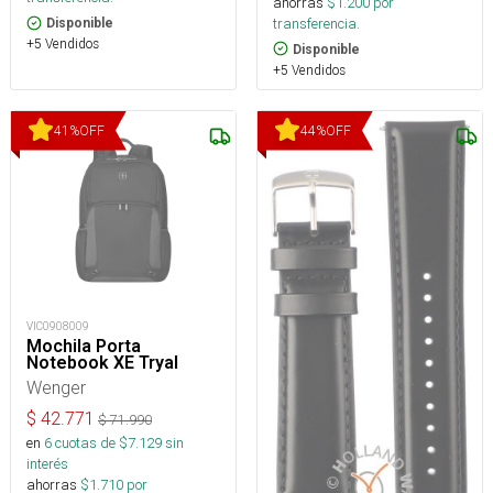
ahorras
$
1.200
por
transferencia.
Disponible
+5 Vendidos
Disponible
+5 Vendidos
41
%
OFF
44
%
OFF
VIC0908009
Mochila Porta
Notebook XE Tryal
Wenger
$
42.771
$
71.990
en
6
cuotas de $
7.129
sin
interés
ahorras
$
1.710
por