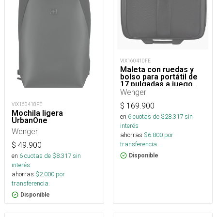
VIX160410FE
Maleta con ruedas y
bolso para portátil de
17 pulgadas a juego.
Wenger
$
169.900
VIX160418FE
Mochila ligera
en
6
cuotas de $
28.317
sin
UrbanOne
interés
Wenger
ahorras
$
6.800
por
transferencia.
$
49.900
en
6
cuotas de $
8.317
sin
Disponible
interés
ahorras
$
2.000
por
transferencia.
Disponible