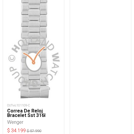
OUTvic101109-C
Correa De Reloj
Bracelet Sst 316l
Wenger
$
34.199
$
57.990