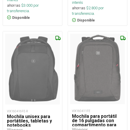
interés
ahorras
$
3.000
por
ahorras
$
2.800
por
transferencia.
transferencia.
Disponible
Disponible
VIX160411FE
VIX160416FE-R
Mochila para portátil
Mochila unisex para
de 16 pulgadas con
portátiles, tabletas y
compartimento para
notebooks
tableta.
Wenger
Wenger