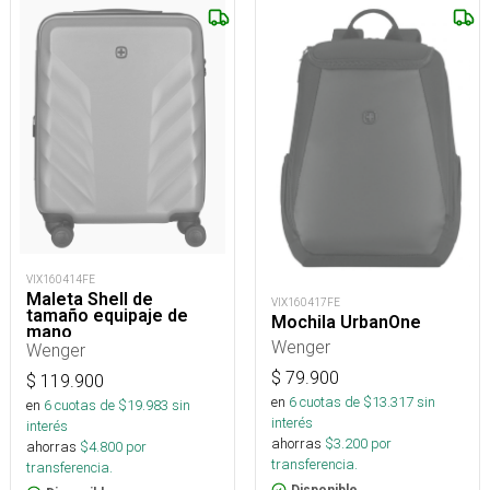
VIX160414FE
Maleta Shell de
VIX160417FE
tamaño equipaje de
Mochila UrbanOne
mano
Wenger
Wenger
$
79.900
$
119.900
en
6
cuotas de $
13.317
sin
en
6
cuotas de $
19.983
sin
interés
interés
ahorras
$
3.200
por
ahorras
$
4.800
por
transferencia.
transferencia.
Disponible