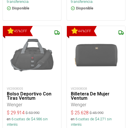
transferencia.
transferencia.
Disponible
Disponible
45
%
OFF
44
%
OFF
VIC0908005
VIC0908008
Bolso Deportivo Con
Billetera De Mujer
Tiras Ventum
Ventum
Wenger
Wenger
$
29.914
$
25.628
$
53.990
$
45.990
en
6
cuotas de $
4.986
sin
en
6
cuotas de $
4.271
sin
interés
interés