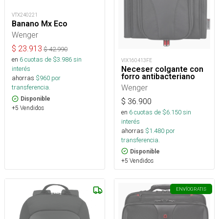
VTX240221
Banano Mx Eco
Wenger
$
23.913
$
42.990
en
6
cuotas de $
3.986
sin
VIX160413FE
Neceser colgante con
interés
forro antibacteriano
ahorras
$
960
por
Wenger
transferencia.
Disponible
$
36.900
+5 Vendidos
en
6
cuotas de $
6.150
sin
interés
ahorras
$
1.480
por
transferencia.
Disponible
+5 Vendidos
ENVÍO
GRATIS