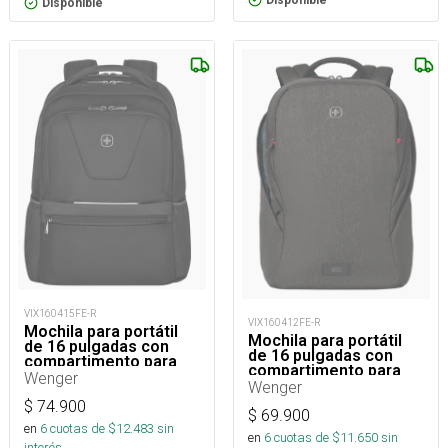
Disponible
VIX160415FE-R
VIX160412FE-R
Mochila para portátil
Mochila para portátil
de 16 pulgadas con
de 16 pulgadas con
compartimento para
compartimento para
tableta.
Wenger
tableta
Wenger
$
74.900
$
69.900
en
6
cuotas de $
12.483
sin
en
6
cuotas de $
11.650
sin
interés