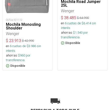
Mochila Road Jumper
25L
Wenger
$
38.485
$
64.990
OUTvic101112
en
6
cuotas de $
6.414
sin
Mochila Monosling
Shoulder
interés
ahorras
$
1.540
por
Wenger
transferencia.
$
23.913
$
42.990
Disponible
en
6
cuotas de $
3.986
sin
interés
ahorras
$
960
por
transferencia.
Disponible