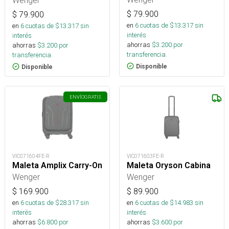
$
79.900
$
79.900
en
6
cuotas de $
13.317
sin
en
6
cuotas de $
13.317
sin
interés
interés
ahorras
$
3.200
por
ahorras
$
3.200
por
transferencia.
transferencia.
Disponible
Disponible
ENVÍO
GRATIS
VIC071604FE-R
VIC071603FE-R
Maleta Amplix Carry-On
Maleta Oryson Cabina
Wenger
Wenger
$
169.900
$
89.900
en
6
cuotas de $
28.317
sin
en
6
cuotas de $
14.983
sin
interés
interés
ahorras
$
6.800
por
ahorras
$
3.600
por