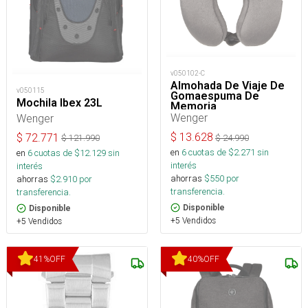
v050102-C
Almohada De Viaje De
v050115
Gomaespuma De
Mochila Ibex 23L
Memoria
Wenger
Wenger
$
13.628
$
72.771
$
24.990
$
121.990
en
6
cuotas de $
2.271
sin
en
6
cuotas de $
12.129
sin
interés
interés
ahorras
$
550
por
ahorras
$
2.910
por
transferencia.
transferencia.
Disponible
Disponible
+5 Vendidos
+5 Vendidos
41
%
OFF
40
%
OFF