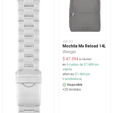
v050103
Mochila Mx Reload 14L
Wenger
$
47.394
$
78.990
en
6
cuotas de $
7.899
sin
interés
ahorras
$
1.900
por
transferencia.
Disponible
+20 Vendidos