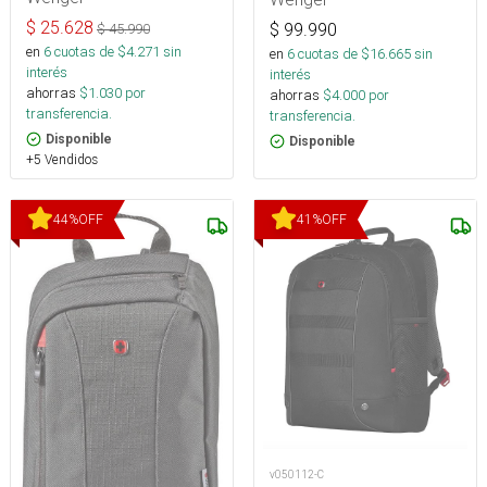
$
25.628
$
99.990
$
45.990
en
6
cuotas de $
4.271
sin
en
6
cuotas de $
16.665
sin
interés
interés
ahorras
$
1.030
por
ahorras
$
4.000
por
transferencia.
transferencia.
Disponible
Disponible
+5 Vendidos
44
%
OFF
41
%
OFF
v050112-C